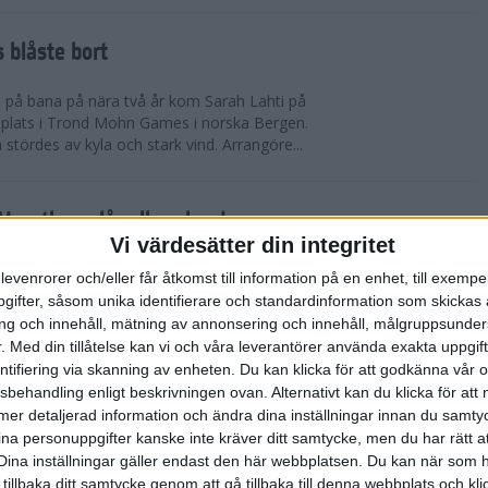
 blåste bort
pp på bana på nära två år kom Sarah Lahti på
 plats i Trond Mohn Games i norska Bergen.
 stördes av kyla och stark vind. Arrangöre...
arathon slår alla rekord
Vi värdesätter din integritet
865 i mål. Rekord i båda fallen. Det är 1863 fler
levenrorer och/eller får åtkomst till information på en enhet, till exempe
n förr på adidas Stockholm Marathon. Och trots de
ifter, såsom unika identifierare och standardinformation som skickas 
allvarliga sjukdomsfall.
g och innehåll, mätning av annonsering och innehåll, målgruppsunde
.
Med din tillåtelse kan vi och våra leverantörer använda exakta uppgif
entifiering via skanning av enheten. Du kan klicka för att godkänna vår
errklassen och dubbelt Etiopien i
sbehandling enligt beskrivningen ovan. Alternativt kan du klicka för att
dias Stockholm Marathon 2025
ll mer detaljerad information och ändra dina inställningar innan du samty
ina personuppgifter kanske inte kräver ditt samtycke, men du har rätt 
olm Marathon vanns i herrklassen av Onemus
Dina inställningar gäller endast den här webbplatsen. Du kan när som h
enya och av Shewarge Alene från Etiopien i
 tillbaka ditt samtycke genom att gå tillbaka till denna webbplats och k