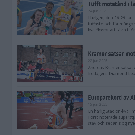
Tufft motstånd i l
24 jun 2025
I helgen, den 26-29 juni 
tuffaste och för många v
kvalificerat att tävla i f
Kramer satsar mot 
22 jun 2025
Andreas Kramer satsade 
fredagens Diamond Leag
Europarekord av A
15 jun 2025
En härlig Stadion-kväll
Först noterade superst
stav och sedan slog nye 