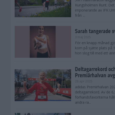
Kungsholmen Runt. Det 
imponerande av IFK Um
från ...
Sarah tangerade s
3 maj 2025
För en knapp månad gjord
kom på sjätte plats på
hon slog till med ett änn
Deltagarrekord oc
Premiärhalvan avg
28 apr 2025
adidas Premirhalvan 20
deltagarrekord. Av de 6
förhandsfavoriterna hål
andra ra...