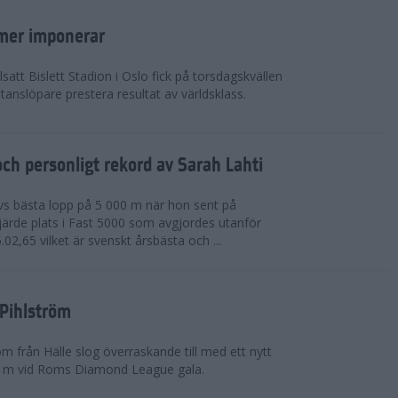
mer imponerar
lsatt Bislett Stadion i Oslo fick på torsdagskvällen
anslöpare prestera resultat av världsklass.
ch personligt rekord av Sarah Lahti
livs bästa lopp på 5 000 m när hon sent på
järde plats i Fast 5000 som avgjordes utanför
5.02,65 vilket är svenskt årsbästa och ...
 Pihlström
m från Hälle slog överraskande till med ett nytt
0 m vid Roms Diamond League gala.