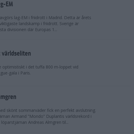
ag-EM
avgörs lag-EM i friidrott i Madrid. Detta är årets
iktigaste landskamp i friidrott. Sverige är
örsta divisionen där Europas 1...
världseliten
optimistiskt i det tuffa 800 m-loppet vid
ue-gala i Paris.
lmgren
 med skönt sommarväder fick en perfekt avslutning.
järnan Armand ”Mondo” Duplantis världsrekord i
löparstjärnan Andreas Almgren til...