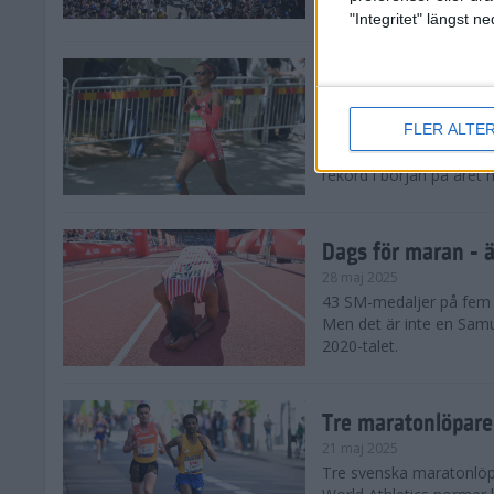
damklassen.
"Integritet" längst 
Dags för maran - E
28 maj 2025
FLER ALTE
De tre största favorite
den ena löparstjärnan e
rekord i början på året 
Dags för maran - ä
28 maj 2025
43 SM-medaljer på fem å
Men det är inte en Samu
2020-talet.
Tre maratonlöpare
21 maj 2025
Tre svenska maratonlöpar