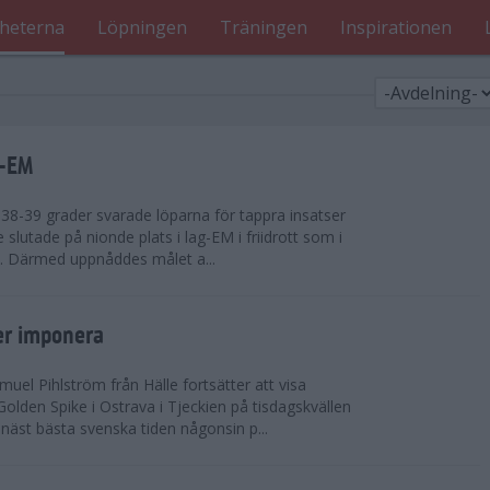
heterna
Löpningen
Träningen
Inspirationen
g-EM
8-39 grader svarade löparna för tappra insatser
ge slutade på nionde plats i lag-EM i friidrott som i
d. Därmed uppnåddes målet a...
er imponera
uel Pihlström från Hälle fortsätter att visa
olden Spike i Ostrava i Tjeckien på tisdagskvällen
näst bästa svenska tiden någonsin p...