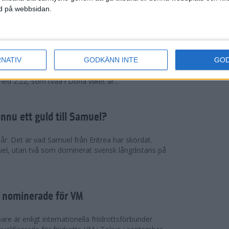
ned på webbsidan.
tiopien åter favorit
RNATIV
GODKÄNN INTE
GO
rna kommer från nationen som fortsätter lansera
fter den andra. Muluhabt Tsega slog personligt
med 2:22, som tvåa i Doha vilket är...
nnu ett guld till Samuel?
r. Det är vad Samuel från Eritrea har skördat.
el, utan två som dominerat svensk långdistans på
 nominerade för VM
e är enligt internationella friidrottsförbunder