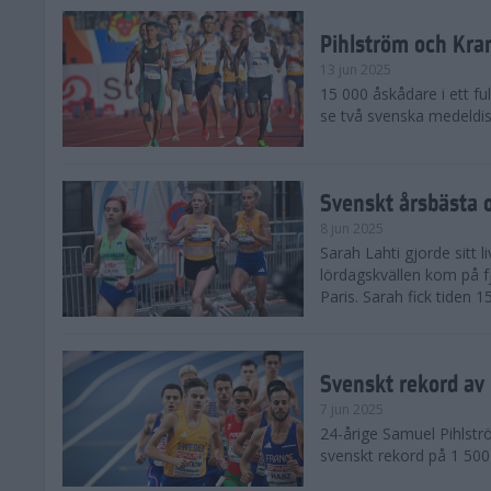
Pihlström och Kra
13 jun 2025
15 000 åskådare i ett ful
se två svenska medeldist
Svenskt årsbästa o
8 jun 2025
Sarah Lahti gjorde sitt 
lördagskvällen kom på f
Paris. Sarah fick tiden 1
Svenskt rekord av
7 jun 2025
24-årige Samuel Pihlströ
svenskt rekord på 1 50