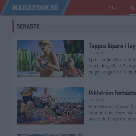
Start
Ny
SENASTE
Tappra löpare i la
30 jun 2025
I pressande värme med 3
och bidrog till att Sveri
helgen avgjorts i Madri
Pihlström fortsätt
24 jun 2025
Medeldistanslöparen Sam
imponerande form. Vid G
noterade Pihlström den 