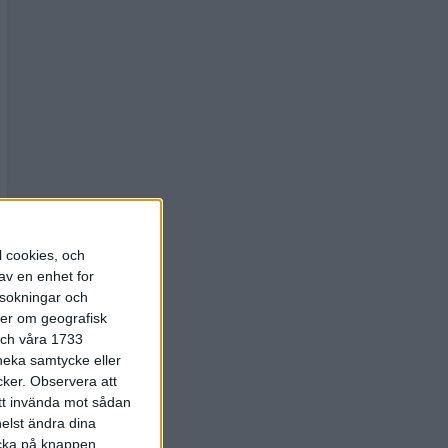
l cookies, och
av en enhet for
rsokningar och
ter om geografisk
 och våra 1733
 neka samtycke eller
cker.
Observera att
att invända mot sådan
elst ändra dina
licka på knappen