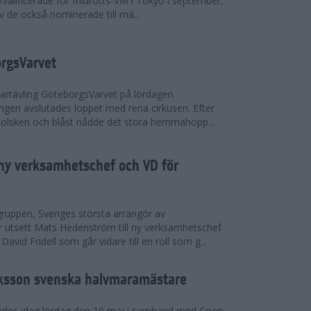
valificerade för friidrotts-VM i Tokyo i september,
v de också nominerade till mä...
orgsVarvet
partävling GöteborgsVarvet på lördagen
gen avslutades loppet med rena cirkusen. Efter
 solsken och blåst nådde det stora hemmahopp...
ny verksamhetschef och VD för
ruppen, Sveriges största arrangör av
utsett Mats Hedenström till ny verksamhetschef
avid Fridell som går vidare till en roll som g...
ksson svenska halvmaramästare
rdes idag lördag den 10 maj i samband med Coop