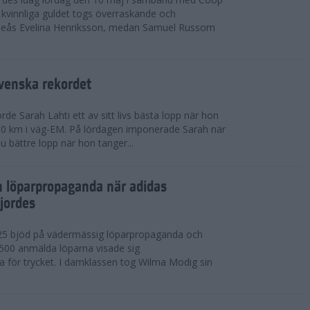
kvinnliga guldet togs överraskande och
eås Evelina Henriksson, medan Samuel Russom
venska rekordet
e Sarah Lahti ett av sitt livs bästa lopp när hon
 10 km i väg-EM. På lördagen imponerade Sarah när
u bättre lopp när hon tanger...
h löparpropaganda när adidas
jordes
25 bjöd på vädermässig löparpropaganda och
,500 anmälda löparna visade sig
la för trycket. I damklassen tog Wilma Modig sin