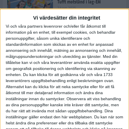
Tufft motstånd i lag-EM
24 jun 2025
Vi värdesätter din integritet
Vi och våra partners levenrorer och/eller får åtkomst till
information på en enhet, till exempel cookies, och behandlar
Kramer satsar mot världseliten
personuppgifter, såsom unika identifierare och
22 jun 2025
standardinformation som skickas av en enhet for anpassad
annonsering och innehåll, mätning av annonsering och innehåll,
målgruppsundersokningar och utveckling av tjänster.
Med din
tillåtelse kan vi och våra leverantörer använda exakta uppgifter
om geografisk positionering och identifiering via skanning av
Europarekord av Almgren
enheten. Du kan klicka för att godkänna vår och våra 1733
15 jun 2025
leverantörers uppgiftsbehandling enligt beskrivningen ovan.
Alternativt kan du klicka för att neka samtycke eller för att få
åtkomst till mer detaljerad information och ändra dina
inställningar innan du samtycker.
Observera att viss behandling
av dina personuppgifter kanske inte kräver ditt samtycke, men
Pihlström och Kramer imponerar
du har rätt att invända mot sådan uppgiftsbehandling. Dina
13 jun 2025
inställningar gäller endast den här webbplatsen. Du kan när som
helst ändra dina preferenser eller dra tillbaka ditt samtycke