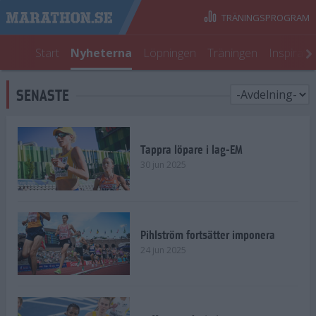
TRÄNINGSPROGRAM
Start
Nyheterna
Löpningen
Träningen
Inspirati
SENASTE
Tappra löpare i lag-EM
30 jun 2025
Pihlström fortsätter imponera
24 jun 2025