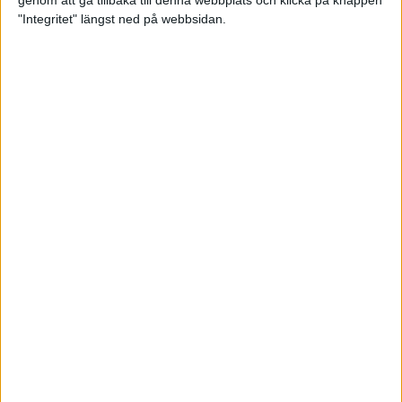
genom att gå tillbaka till denna webbplats och klicka på knappen
"Integritet" längst ned på webbsidan.
Svenskt årsbästa och personligt
rekord av Sarah Lahti
8 jun 2025
Svenskt rekord av Pihlström
7 jun 2025
Sarah Lahtis chans blåste bort
3 jun 2025
adidas Stockholm Marathon slår
alla rekord
31 maj 2025