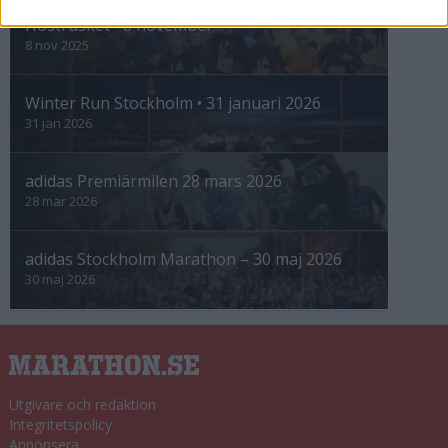
Höstrusket • 8 november
8 nov 2025
Winter Run Stockholm • 31 januari 2026
31 jan 2026
adidas Premiärmilen 28 mars 2026
28 mar 2026
adidas Stockholm Marathon – 30 maj 2026
30 maj 2026
Utgivare och redaktion
Integritetspolicy
Annonsera