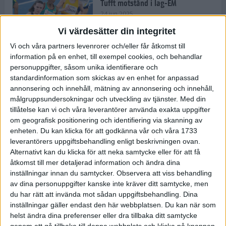
Tufft motstånd i lag-EM
24 jun 2025
Vi värdesätter din integritet
Vi och våra partners levenrorer och/eller får åtkomst till
information på en enhet, till exempel cookies, och behandlar
Kramer satsar mot världseliten
personuppgifter, såsom unika identifierare och
22 jun 2025
standardinformation som skickas av en enhet for anpassad
annonsering och innehåll, mätning av annonsering och innehåll,
målgruppsundersokningar och utveckling av tjänster.
Med din
tillåtelse kan vi och våra leverantörer använda exakta uppgifter
om geografisk positionering och identifiering via skanning av
Europarekord av Almgren
enheten. Du kan klicka för att godkänna vår och våra 1733
15 jun 2025
leverantörers uppgiftsbehandling enligt beskrivningen ovan.
Alternativt kan du klicka för att neka samtycke eller för att få
åtkomst till mer detaljerad information och ändra dina
inställningar innan du samtycker.
Observera att viss behandling
av dina personuppgifter kanske inte kräver ditt samtycke, men
Pihlström och Kramer imponerar
du har rätt att invända mot sådan uppgiftsbehandling. Dina
13 jun 2025
inställningar gäller endast den här webbplatsen. Du kan när som
helst ändra dina preferenser eller dra tillbaka ditt samtycke