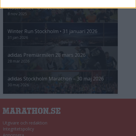
Höstrusket • 8 november
8 nov 2025
Winter Run Stockholm • 31 januari 2026
31 jan 2026
adidas Premiärmilen 28 mars 2026
28 mar 2026
adidas Stockholm Marathon – 30 maj 2026
30 maj 2026
Utgivare och redaktion
Integritetspolicy
Annonsera