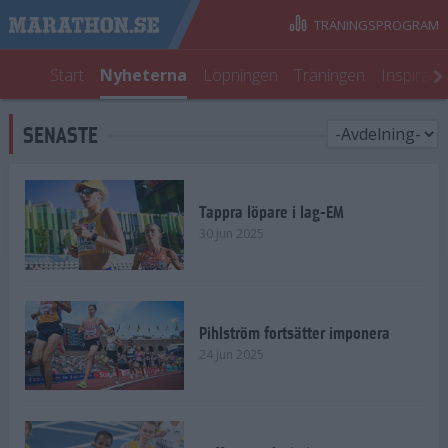
TRÄNINGSPROGRAM
Start
Nyheterna
Löpningen
Träningen
Inspirati
SENASTE
Tappra löpare i lag-EM
30 jun 2025
Pihlström fortsätter imponera
24 jun 2025