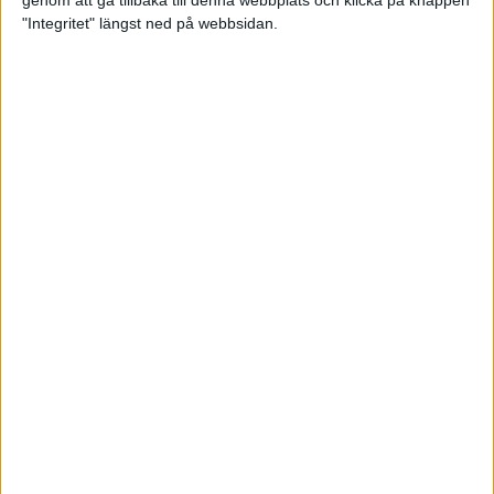
genom att gå tillbaka till denna webbplats och klicka på knappen
"Integritet" längst ned på webbsidan.
Svenskt årsbästa och personligt
rekord av Sarah Lahti
8 jun 2025
Svenskt rekord av Pihlström
7 jun 2025
Sarah Lahtis chans blåste bort
3 jun 2025
adidas Stockholm Marathon slår
alla rekord
31 maj 2025