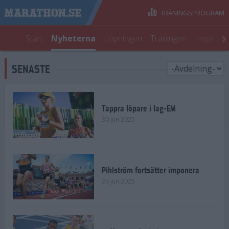
TRÄNINGSPROGRAM
Start
Nyheterna
Löpningen
Träningen
Inspirati
SENASTE
Tappra löpare i lag-EM
30 jun 2025
Pihlström fortsätter imponera
24 jun 2025