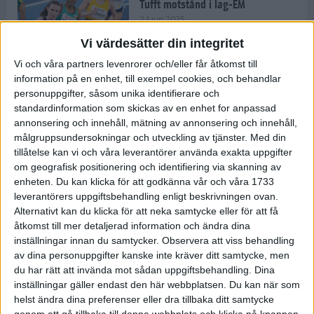
Tufft motstånd i lag-EM
24 jun 2025
Vi värdesätter din integritet
Vi och våra partners levenrorer och/eller får åtkomst till
information på en enhet, till exempel cookies, och behandlar
Kramer satsar mot världseliten
personuppgifter, såsom unika identifierare och
22 jun 2025
standardinformation som skickas av en enhet for anpassad
annonsering och innehåll, mätning av annonsering och innehåll,
målgruppsundersokningar och utveckling av tjänster.
Med din
tillåtelse kan vi och våra leverantörer använda exakta uppgifter
om geografisk positionering och identifiering via skanning av
Europarekord av Almgren
enheten. Du kan klicka för att godkänna vår och våra 1733
15 jun 2025
leverantörers uppgiftsbehandling enligt beskrivningen ovan.
Alternativt kan du klicka för att neka samtycke eller för att få
åtkomst till mer detaljerad information och ändra dina
inställningar innan du samtycker.
Observera att viss behandling
av dina personuppgifter kanske inte kräver ditt samtycke, men
Pihlström och Kramer imponerar
du har rätt att invända mot sådan uppgiftsbehandling. Dina
13 jun 2025
inställningar gäller endast den här webbplatsen. Du kan när som
helst ändra dina preferenser eller dra tillbaka ditt samtycke