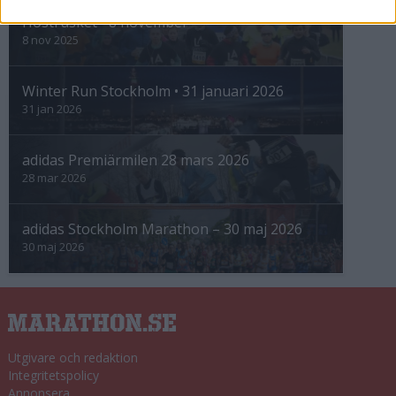
Höstrusket • 8 november
8 nov 2025
Winter Run Stockholm • 31 januari 2026
31 jan 2026
adidas Premiärmilen 28 mars 2026
28 mar 2026
adidas Stockholm Marathon – 30 maj 2026
30 maj 2026
Utgivare och redaktion
Integritetspolicy
Annonsera