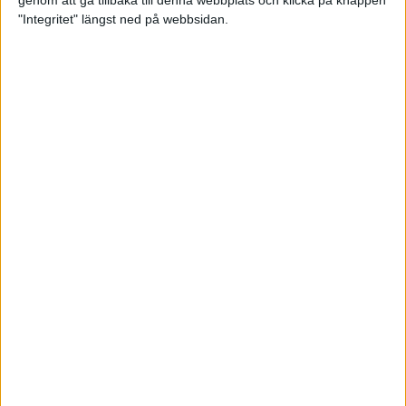
genom att gå tillbaka till denna webbplats och klicka på knappen
"Integritet" längst ned på webbsidan.
Svenskt årsbästa och personligt
rekord av Sarah Lahti
8 jun 2025
Svenskt rekord av Pihlström
7 jun 2025
Sarah Lahtis chans blåste bort
3 jun 2025
adidas Stockholm Marathon slår
alla rekord
31 maj 2025