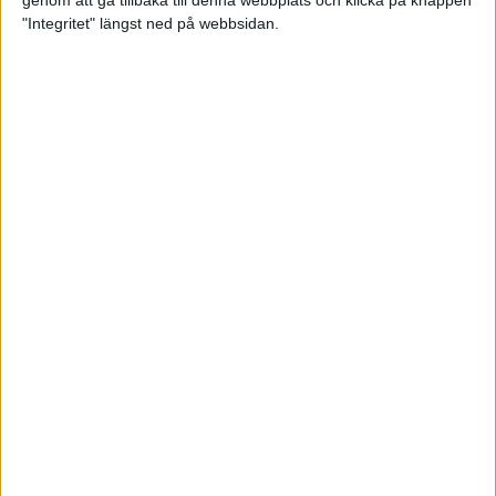
genom att gå tillbaka till denna webbplats och klicka på knappen
"Integritet" längst ned på webbsidan.
Svenskt årsbästa och personligt
rekord av Sarah Lahti
8 jun 2025
Svenskt rekord av Pihlström
7 jun 2025
Sarah Lahtis chans blåste bort
3 jun 2025
adidas Stockholm Marathon slår
alla rekord
31 maj 2025