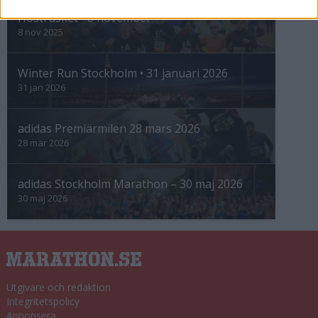
Höstrusket • 8 november
8 nov 2025
Winter Run Stockholm • 31 januari 2026
31 jan 2026
adidas Premiärmilen 28 mars 2026
28 mar 2026
adidas Stockholm Marathon – 30 maj 2026
30 maj 2026
Utgivare och redaktion
Integritetspolicy
Annonsera