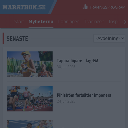
TRÄNINGSPROGRAM
Start
Nyheterna
Löpningen
Träningen
Inspirati
SENASTE
Tappra löpare i lag-EM
30 jun 2025
Pihlström fortsätter imponera
24 jun 2025