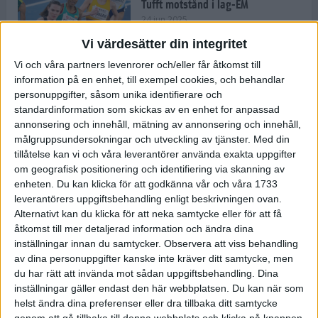
Tufft motstånd i lag-EM
24 jun 2025
Vi värdesätter din integritet
Vi och våra partners levenrorer och/eller får åtkomst till
information på en enhet, till exempel cookies, och behandlar
Kramer satsar mot världseliten
personuppgifter, såsom unika identifierare och
22 jun 2025
standardinformation som skickas av en enhet for anpassad
annonsering och innehåll, mätning av annonsering och innehåll,
målgruppsundersokningar och utveckling av tjänster.
Med din
tillåtelse kan vi och våra leverantörer använda exakta uppgifter
om geografisk positionering och identifiering via skanning av
Europarekord av Almgren
enheten. Du kan klicka för att godkänna vår och våra 1733
15 jun 2025
leverantörers uppgiftsbehandling enligt beskrivningen ovan.
Alternativt kan du klicka för att neka samtycke eller för att få
åtkomst till mer detaljerad information och ändra dina
inställningar innan du samtycker.
Observera att viss behandling
av dina personuppgifter kanske inte kräver ditt samtycke, men
Pihlström och Kramer imponerar
du har rätt att invända mot sådan uppgiftsbehandling. Dina
13 jun 2025
inställningar gäller endast den här webbplatsen. Du kan när som
helst ändra dina preferenser eller dra tillbaka ditt samtycke