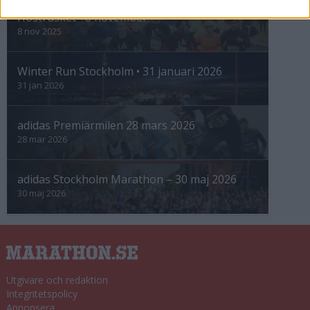
Höstrusket • 8 november
8 nov 2025
Winter Run Stockholm • 31 januari 2026
31 jan 2026
adidas Premiärmilen 28 mars 2026
28 mar 2026
adidas Stockholm Marathon – 30 maj 2026
30 maj 2026
Utgivare och redaktion
Integritetspolicy
Annonsera