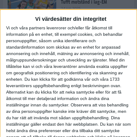
Tufft motstånd i lag-EM
24 jun 2025
Vi värdesätter din integritet
Vi och våra partners levenrorer och/eller får åtkomst till
information på en enhet, till exempel cookies, och behandlar
Kramer satsar mot världseliten
personuppgifter, såsom unika identifierare och
22 jun 2025
standardinformation som skickas av en enhet for anpassad
annonsering och innehåll, mätning av annonsering och innehåll,
målgruppsundersokningar och utveckling av tjänster.
Med din
tillåtelse kan vi och våra leverantörer använda exakta uppgifter
om geografisk positionering och identifiering via skanning av
Europarekord av Almgren
enheten. Du kan klicka för att godkänna vår och våra 1733
15 jun 2025
leverantörers uppgiftsbehandling enligt beskrivningen ovan.
Alternativt kan du klicka för att neka samtycke eller för att få
åtkomst till mer detaljerad information och ändra dina
inställningar innan du samtycker.
Observera att viss behandling
av dina personuppgifter kanske inte kräver ditt samtycke, men
Pihlström och Kramer imponerar
du har rätt att invända mot sådan uppgiftsbehandling. Dina
13 jun 2025
inställningar gäller endast den här webbplatsen. Du kan när som
helst ändra dina preferenser eller dra tillbaka ditt samtycke