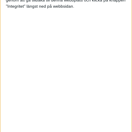
genom att gå tillbaka till denna webbplats och klicka på knappen
"Integritet" längst ned på webbsidan.
Svenskt årsbästa och personligt
rekord av Sarah Lahti
8 jun 2025
Svenskt rekord av Pihlström
7 jun 2025
Sarah Lahtis chans blåste bort
3 jun 2025
adidas Stockholm Marathon slår
alla rekord
31 maj 2025