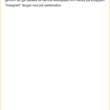
genom att gå tillbaka till denna webbplats och klicka på knappen
"Integritet" längst ned på webbsidan.
Svenskt årsbästa och personligt
rekord av Sarah Lahti
8 jun 2025
Svenskt rekord av Pihlström
7 jun 2025
Sarah Lahtis chans blåste bort
3 jun 2025
adidas Stockholm Marathon slår
alla rekord
31 maj 2025