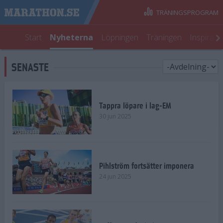
TRÄNINGSPROGRAM
Start
Nyheterna
Löpningen
Träningen
Inspirati
SENASTE
Tappra löpare i lag-EM
30 jun 2025
Pihlström fortsätter imponera
24 jun 2025