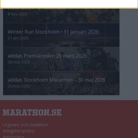
Höstrusket • 8 november
8 nov 2025
Winter Run Stockholm • 31 januari 2026
31 jan 2026
adidas Premiärmilen 28 mars 2026
28 mar 2026
adidas Stockholm Marathon – 30 maj 2026
30 maj 2026
Utgivare och redaktion
Integritetspolicy
Annonsera