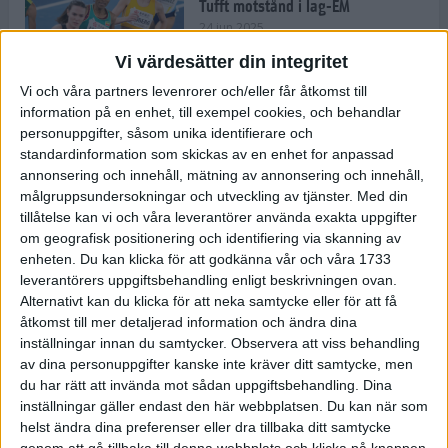
Tufft motstånd i lag-EM
24 jun 2025
Vi värdesätter din integritet
Vi och våra partners levenrorer och/eller får åtkomst till
information på en enhet, till exempel cookies, och behandlar
Kramer satsar mot världseliten
personuppgifter, såsom unika identifierare och
22 jun 2025
standardinformation som skickas av en enhet for anpassad
annonsering och innehåll, mätning av annonsering och innehåll,
målgruppsundersokningar och utveckling av tjänster.
Med din
tillåtelse kan vi och våra leverantörer använda exakta uppgifter
om geografisk positionering och identifiering via skanning av
Europarekord av Almgren
enheten. Du kan klicka för att godkänna vår och våra 1733
15 jun 2025
leverantörers uppgiftsbehandling enligt beskrivningen ovan.
Alternativt kan du klicka för att neka samtycke eller för att få
åtkomst till mer detaljerad information och ändra dina
inställningar innan du samtycker.
Observera att viss behandling
av dina personuppgifter kanske inte kräver ditt samtycke, men
Pihlström och Kramer imponerar
du har rätt att invända mot sådan uppgiftsbehandling. Dina
13 jun 2025
inställningar gäller endast den här webbplatsen. Du kan när som
helst ändra dina preferenser eller dra tillbaka ditt samtycke