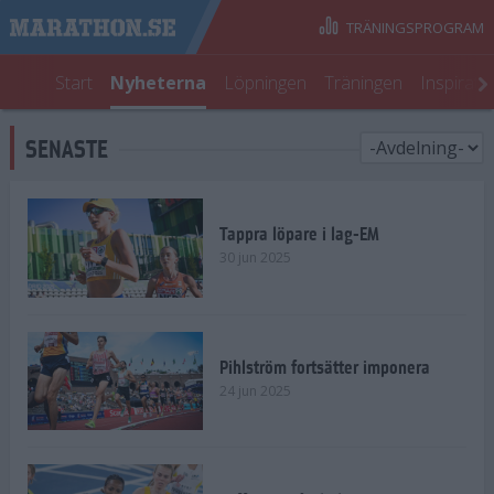
TRÄNINGSPROGRAM
Start
Nyheterna
Löpningen
Träningen
Inspirati
SENASTE
Tappra löpare i lag-EM
30 jun 2025
Pihlström fortsätter imponera
24 jun 2025