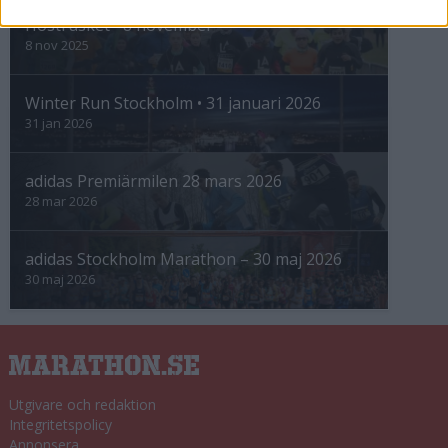
Höstrusket • 8 november
8 nov 2025
Winter Run Stockholm • 31 januari 2026
31 jan 2026
adidas Premiärmilen 28 mars 2026
28 mar 2026
adidas Stockholm Marathon – 30 maj 2026
30 maj 2026
Utgivare och redaktion
Integritetspolicy
Annonsera