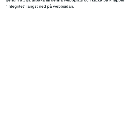
genom att gå tillbaka till denna webbplats och klicka på knappen
"Integritet" längst ned på webbsidan.
Svenskt årsbästa och personligt
rekord av Sarah Lahti
8 jun 2025
Svenskt rekord av Pihlström
7 jun 2025
Sarah Lahtis chans blåste bort
3 jun 2025
adidas Stockholm Marathon slår
alla rekord
31 maj 2025