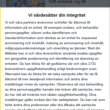
Tufft motstånd i lag-EM
24 jun 2025
Vi värdesätter din integritet
Vi och våra partners levenrorer och/eller får åtkomst till
information på en enhet, till exempel cookies, och behandlar
Kramer satsar mot världseliten
personuppgifter, såsom unika identifierare och
22 jun 2025
standardinformation som skickas av en enhet for anpassad
annonsering och innehåll, mätning av annonsering och innehåll,
målgruppsundersokningar och utveckling av tjänster.
Med din
tillåtelse kan vi och våra leverantörer använda exakta uppgifter
om geografisk positionering och identifiering via skanning av
Europarekord av Almgren
enheten. Du kan klicka för att godkänna vår och våra 1731
15 jun 2025
leverantörers uppgiftsbehandling enligt beskrivningen ovan.
Alternativt kan du klicka för att neka samtycke eller för att få
åtkomst till mer detaljerad information och ändra dina
inställningar innan du samtycker.
Observera att viss behandling
av dina personuppgifter kanske inte kräver ditt samtycke, men
Pihlström och Kramer imponerar
du har rätt att invända mot sådan uppgiftsbehandling. Dina
13 jun 2025
inställningar gäller endast den här webbplatsen. Du kan när som
helst ändra dina preferenser eller dra tillbaka ditt samtycke