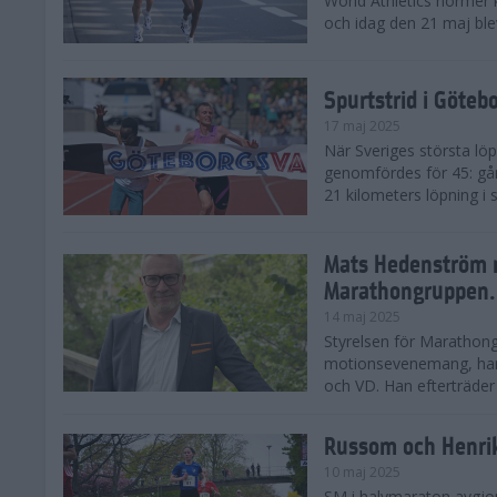
World Athletics normer k
och idag den 21 maj ble
Spurtstrid i Göteb
17 maj 2025
När Sveriges största lö
genomfördes för 45: gån
21 kilometers löpning i
Mats Hedenström 
Marathongruppen.
14 maj 2025
Styrelsen för Marathong
motionsevenemang, har 
och VD. Han efterträder D
Russom och Henri
10 maj 2025
SM i halvmaraton avgjo