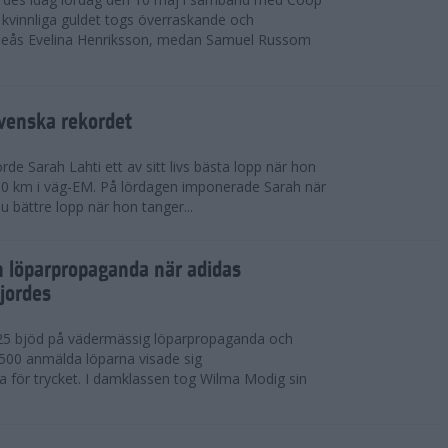
kvinnliga guldet togs överraskande och
eås Evelina Henriksson, medan Samuel Russom
venska rekordet
e Sarah Lahti ett av sitt livs bästa lopp när hon
 10 km i väg-EM. På lördagen imponerade Sarah när
u bättre lopp när hon tanger...
h löparpropaganda när adidas
jordes
25 bjöd på vädermässig löparpropaganda och
,500 anmälda löparna visade sig
la för trycket. I damklassen tog Wilma Modig sin