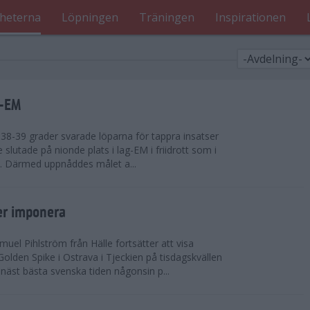
heterna
Löpningen
Träningen
Inspirationen
g-EM
8-39 grader svarade löparna för tappra insatser
ge slutade på nionde plats i lag-EM i friidrott som i
d. Därmed uppnåddes målet a...
er imponera
uel Pihlström från Hälle fortsätter att visa
olden Spike i Ostrava i Tjeckien på tisdagskvällen
näst bästa svenska tiden någonsin p...