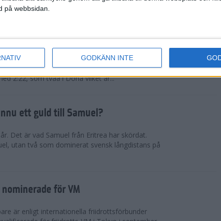
ned på webbsidan.
tiopien åter favorit
RNATIV
GODKÄNN INTE
GO
rna kommer från nationen som fortsätter lansera
fter den andra. Muluhabt Tsega slog personligt
med 2:22, som tvåa i Doha vilket är...
nnu ett guld till Samuel?
r. Det är vad Samuel från Eritrea har skördat.
el, utan två som dominerat svensk långdistans på
 nominerade för VM
e är enligt internationella friidrottsförbunder