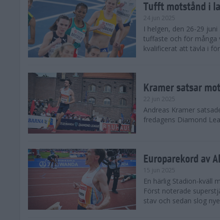
Tufft motstånd i l
24 jun 2025
I helgen, den 26-29 juni 
tuffaste och för många v
kvalificerat att tävla i f
Kramer satsar mot 
22 jun 2025
Andreas Kramer satsade 
fredagens Diamond Leag
Europarekord av A
15 jun 2025
En härlig Stadion-kväll
Först noterade superst
stav och sedan slog nye 