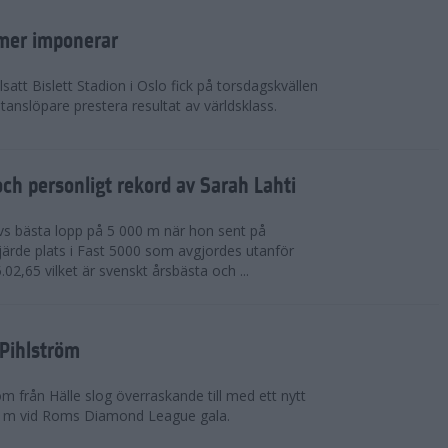
mer imponerar
lsatt Bislett Stadion i Oslo fick på torsdagskvällen
anslöpare prestera resultat av världsklass.
ch personligt rekord av Sarah Lahti
livs bästa lopp på 5 000 m när hon sent på
järde plats i Fast 5000 som avgjordes utanför
5.02,65 vilket är svenskt årsbästa och ...
 Pihlström
m från Hälle slog överraskande till med ett nytt
0 m vid Roms Diamond League gala.