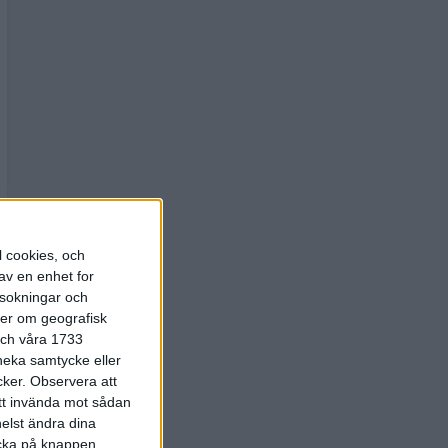
l cookies, och
av en enhet for
rsokningar och
ter om geografisk
 och våra 1733
 neka samtycke eller
cker.
Observera att
att invända mot sådan
elst ändra dina
licka på knappen