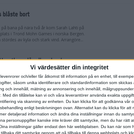
 blåste bort
pp på bana på nära två år kom Sarah Lahti på
 plats i Trond Mohn Games i norska Bergen.
 stördes av kyla och stark vind. Arrangöre...
arathon slår alla rekord
Vi värdesätter din integritet
865 i mål. Rekord i båda fallen. Det är 1863 fler
levenrorer och/eller får åtkomst till information på en enhet, till exempe
n förr på adidas Stockholm Marathon. Och trots de
ifter, såsom unika identifierare och standardinformation som skickas 
allvarliga sjukdomsfall.
g och innehåll, mätning av annonsering och innehåll, målgruppsunde
.
Med din tillåtelse kan vi och våra leverantörer använda exakta uppgif
entifiering via skanning av enheten. Du kan klicka för att godkänna vår
errklassen och dubbelt Etiopien i
sbehandling enligt beskrivningen ovan. Alternativt kan du klicka för att
dias Stockholm Marathon 2025
ll mer detaljerad information och ändra dina inställningar innan du samty
ina personuppgifter kanske inte kräver ditt samtycke, men du har rätt 
olm Marathon vanns i herrklassen av Onemus
Dina inställningar gäller endast den här webbplatsen. Du kan när som h
enya och av Shewarge Alene från Etiopien i
 tillbaka ditt samtycke genom att gå tillbaka till denna webbplats och k