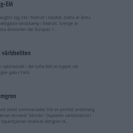
ag-EM
avgörs lag-EM i friidrott i Madrid. Detta är årets
iktigaste landskamp i friidrott. Sverige är
örsta divisionen där Europas 1...
världseliten
optimistiskt i det tuffa 800 m-loppet vid
ue-gala i Paris.
lmgren
 med skönt sommarväder fick en perfekt avslutning.
järnan Armand ”Mondo” Duplantis världsrekord i
löparstjärnan Andreas Almgren til...