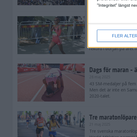
damklassen.
"Integritet" längst 
Dags för maran - E
28 maj 2025
FLER ALTE
De tre största favorite
den ena löparstjärnan e
rekord i början på året 
Dags för maran - ä
28 maj 2025
43 SM-medaljer på fem å
Men det är inte en Samu
2020-talet.
Tre maratonlöpare
21 maj 2025
Tre svenska maratonlöpar