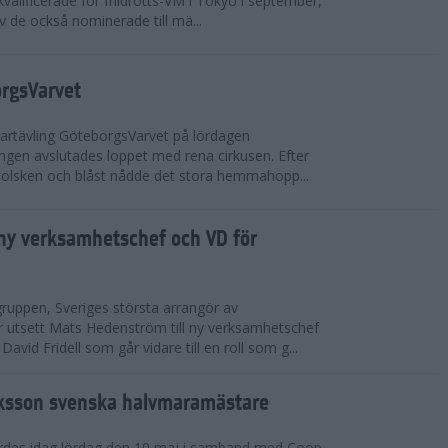
valificerade för friidrotts-VM i Tokyo i september,
v de också nominerade till mä...
orgsVarvet
partävling GöteborgsVarvet på lördagen
gen avslutades loppet med rena cirkusen. Efter
 solsken och blåst nådde det stora hemmahopp...
ny verksamhetschef och VD för
ruppen, Sveriges största arrangör av
utsett Mats Hedenström till ny verksamhetschef
avid Fridell som går vidare till en roll som g...
ksson svenska halvmaramästare
rdes idag lördag den 10 maj i samband med Coop