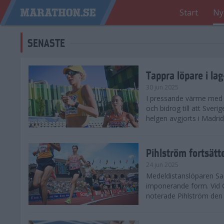
Start
Ny
SENASTE
Tappra löpare i la
30 jun 2025
I pressande värme med 3
och bidrog till att Sveri
helgen avgjorts i Madri
Pihlström fortsätt
24 jun 2025
Medeldistanslöparen Sam
imponerande form. Vid G
noterade Pihlström den 