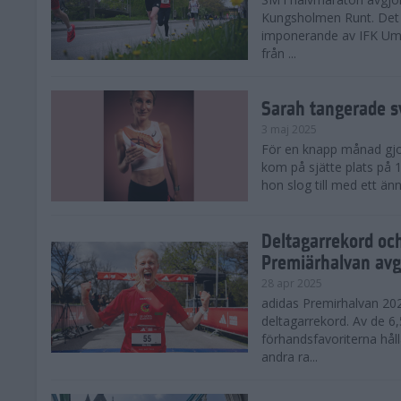
Kungsholmen Runt. Det 
imponerande av IFK Um
från ...
Sarah tangerade s
3 maj 2025
För en knapp månad gjord
kom på sjätte plats på
hon slog till med ett änn
Deltagarrekord oc
Premiärhalvan avg
28 apr 2025
adidas Premirhalvan 20
deltagarrekord. Av de 6
förhandsfavoriterna hål
andra ra...