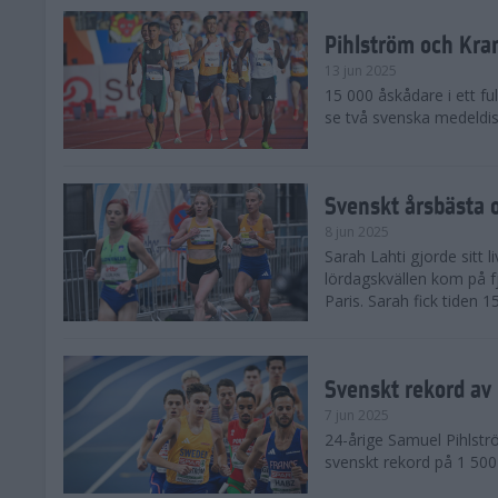
Pihlström och Kra
13 jun 2025
15 000 åskådare i ett ful
se två svenska medeldist
Svenskt årsbästa o
8 jun 2025
Sarah Lahti gjorde sitt 
lördagskvällen kom på f
Paris. Sarah fick tiden 1
Svenskt rekord av
7 jun 2025
24-årige Samuel Pihlströ
svenskt rekord på 1 50