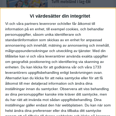
Tufft motstånd i lag-EM
24 jun 2025
Vi värdesätter din integritet
Vi och våra partners levenrorer och/eller får åtkomst till
information på en enhet, till exempel cookies, och behandlar
Kramer satsar mot världseliten
personuppgifter, såsom unika identifierare och
22 jun 2025
standardinformation som skickas av en enhet for anpassad
annonsering och innehåll, mätning av annonsering och innehåll,
målgruppsundersokningar och utveckling av tjänster.
Med din
tillåtelse kan vi och våra leverantörer använda exakta uppgifter
om geografisk positionering och identifiering via skanning av
Europarekord av Almgren
enheten. Du kan klicka för att godkänna vår och våra 1733
15 jun 2025
leverantörers uppgiftsbehandling enligt beskrivningen ovan.
Alternativt kan du klicka för att neka samtycke eller för att få
åtkomst till mer detaljerad information och ändra dina
inställningar innan du samtycker.
Observera att viss behandling
av dina personuppgifter kanske inte kräver ditt samtycke, men
Pihlström och Kramer imponerar
du har rätt att invända mot sådan uppgiftsbehandling. Dina
13 jun 2025
inställningar gäller endast den här webbplatsen. Du kan när som
helst ändra dina preferenser eller dra tillbaka ditt samtycke