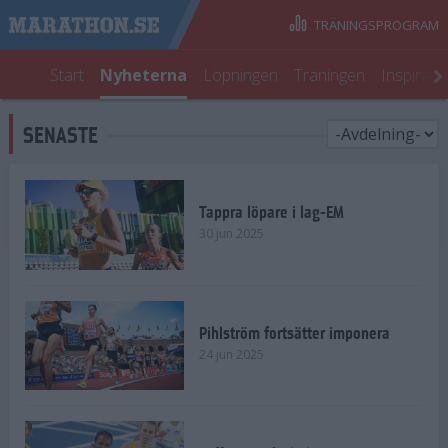
TRÄNINGSPROGRAM
Start
Nyheterna
Löpningen
Träningen
Inspirati
SENASTE
Tappra löpare i lag-EM
30 jun 2025
Pihlström fortsätter imponera
24 jun 2025