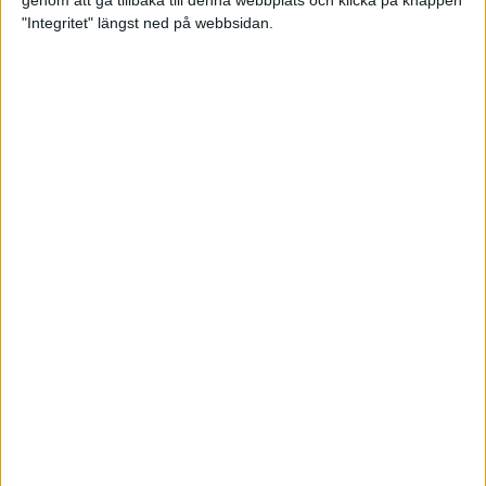
genom att gå tillbaka till denna webbplats och klicka på knappen
"Integritet" längst ned på webbsidan.
Svenskt årsbästa och personligt
rekord av Sarah Lahti
8 jun 2025
Svenskt rekord av Pihlström
7 jun 2025
Sarah Lahtis chans blåste bort
3 jun 2025
adidas Stockholm Marathon slår
alla rekord
31 maj 2025