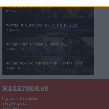
Höstrusket • 8 november
8 nov 2025
Winter Run Stockholm • 31 januari 2026
31 jan 2026
adidas Premiärmilen 28 mars 2026
28 mar 2026
adidas Stockholm Marathon – 30 maj 2026
30 maj 2026
Utgivare och redaktion
Integritetspolicy
Annonsera