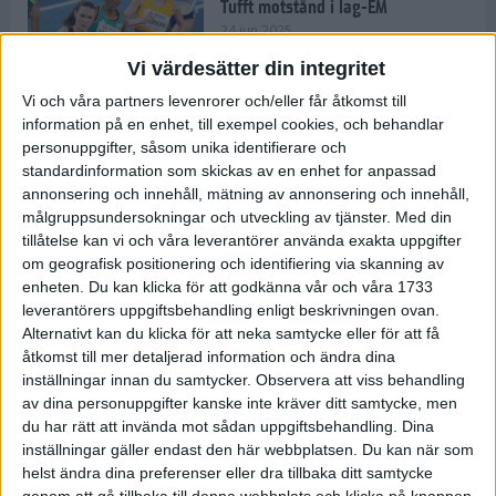
Tufft motstånd i lag-EM
24 jun 2025
Vi värdesätter din integritet
Vi och våra partners levenrorer och/eller får åtkomst till
information på en enhet, till exempel cookies, och behandlar
Kramer satsar mot världseliten
personuppgifter, såsom unika identifierare och
22 jun 2025
standardinformation som skickas av en enhet for anpassad
annonsering och innehåll, mätning av annonsering och innehåll,
målgruppsundersokningar och utveckling av tjänster.
Med din
tillåtelse kan vi och våra leverantörer använda exakta uppgifter
om geografisk positionering och identifiering via skanning av
Europarekord av Almgren
enheten. Du kan klicka för att godkänna vår och våra 1733
15 jun 2025
leverantörers uppgiftsbehandling enligt beskrivningen ovan.
Alternativt kan du klicka för att neka samtycke eller för att få
åtkomst till mer detaljerad information och ändra dina
inställningar innan du samtycker.
Observera att viss behandling
av dina personuppgifter kanske inte kräver ditt samtycke, men
Pihlström och Kramer imponerar
du har rätt att invända mot sådan uppgiftsbehandling. Dina
13 jun 2025
inställningar gäller endast den här webbplatsen. Du kan när som
helst ändra dina preferenser eller dra tillbaka ditt samtycke