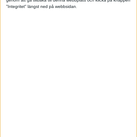
genom att gå tillbaka till denna webbplats och klicka på knappen
"Integritet" längst ned på webbsidan.
Svenskt årsbästa och personligt
rekord av Sarah Lahti
8 jun 2025
Svenskt rekord av Pihlström
7 jun 2025
Sarah Lahtis chans blåste bort
3 jun 2025
adidas Stockholm Marathon slår
alla rekord
31 maj 2025