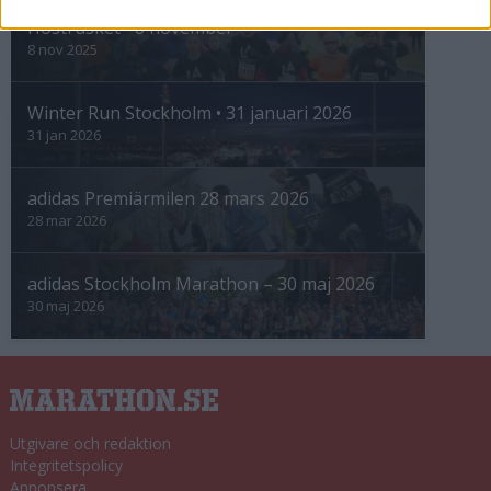
Höstrusket • 8 november
8 nov 2025
Winter Run Stockholm • 31 januari 2026
31 jan 2026
adidas Premiärmilen 28 mars 2026
28 mar 2026
adidas Stockholm Marathon – 30 maj 2026
30 maj 2026
Utgivare och redaktion
Integritetspolicy
Annonsera