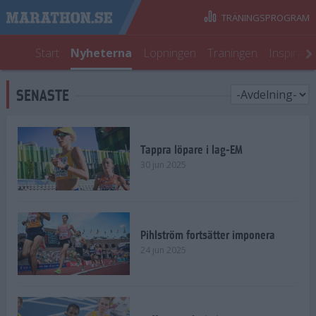
TRÄNINGSPROGRAM
Start
Nyheterna
Löpningen
Träningen
Inspirati
SENASTE
Tappra löpare i lag-EM
30 jun 2025
Pihlström fortsätter imponera
24 jun 2025