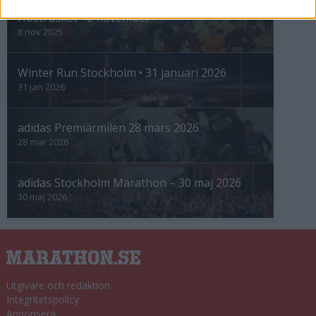
Höstrusket • 8 november
8 nov 2025
Winter Run Stockholm • 31 januari 2026
31 jan 2026
adidas Premiärmilen 28 mars 2026
28 mar 2026
adidas Stockholm Marathon – 30 maj 2026
30 maj 2026
Utgivare och redaktion
Integritetspolicy
Annonsera