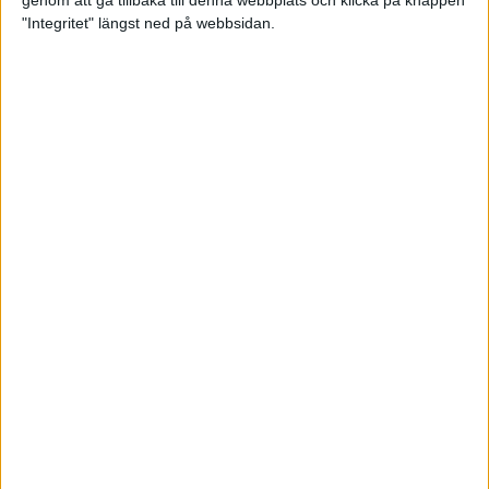
genom att gå tillbaka till denna webbplats och klicka på knappen
"Integritet" längst ned på webbsidan.
Svenskt årsbästa och personligt
rekord av Sarah Lahti
8 jun 2025
Svenskt rekord av Pihlström
7 jun 2025
Sarah Lahtis chans blåste bort
3 jun 2025
adidas Stockholm Marathon slår
alla rekord
31 maj 2025