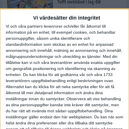
Tufft motstånd i lag-EM
24 jun 2025
Vi värdesätter din integritet
Vi och våra partners levenrorer och/eller får åtkomst till
information på en enhet, till exempel cookies, och behandlar
Kramer satsar mot världseliten
personuppgifter, såsom unika identifierare och
22 jun 2025
standardinformation som skickas av en enhet for anpassad
annonsering och innehåll, mätning av annonsering och innehåll,
målgruppsundersokningar och utveckling av tjänster.
Med din
tillåtelse kan vi och våra leverantörer använda exakta uppgifter
om geografisk positionering och identifiering via skanning av
Europarekord av Almgren
enheten. Du kan klicka för att godkänna vår och våra 1733
15 jun 2025
leverantörers uppgiftsbehandling enligt beskrivningen ovan.
Alternativt kan du klicka för att neka samtycke eller för att få
åtkomst till mer detaljerad information och ändra dina
inställningar innan du samtycker.
Observera att viss behandling
av dina personuppgifter kanske inte kräver ditt samtycke, men
Pihlström och Kramer imponerar
du har rätt att invända mot sådan uppgiftsbehandling. Dina
13 jun 2025
inställningar gäller endast den här webbplatsen. Du kan när som
helst ändra dina preferenser eller dra tillbaka ditt samtycke