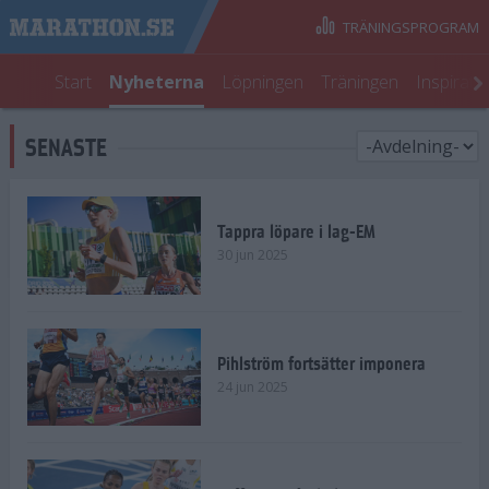
TRÄNINGSPROGRAM
Start
Nyheterna
Löpningen
Träningen
Inspirati
SENASTE
Tappra löpare i lag-EM
30 jun 2025
Pihlström fortsätter imponera
24 jun 2025