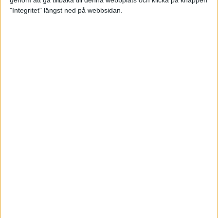
genom att gå tillbaka till denna webbplats och klicka på knappen
"Integritet" längst ned på webbsidan.
Svenskt årsbästa och personligt
rekord av Sarah Lahti
8 jun 2025
Svenskt rekord av Pihlström
7 jun 2025
Sarah Lahtis chans blåste bort
3 jun 2025
adidas Stockholm Marathon slår
alla rekord
31 maj 2025