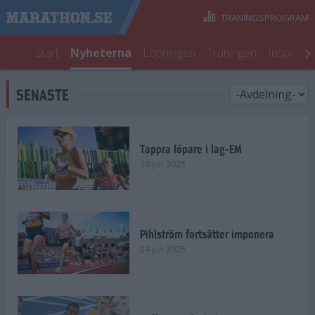
TRÄNINGSPROGRAM
Start
Nyheterna
Löpningen
Träningen
Inspirati
SENASTE
Tappra löpare i lag-EM
30 jun 2025
Pihlström fortsätter imponera
24 jun 2025