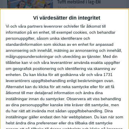
Tufft motstånd i lag-EM
24 jun 2025
Vi värdesätter din integritet
Vi och våra partners levenrorer och/eller får åtkomst till
information på en enhet, till exempel cookies, och behandlar
Kramer satsar mot världseliten
personuppgifter, såsom unika identifierare och
22 jun 2025
standardinformation som skickas av en enhet for anpassad
annonsering och innehåll, mätning av annonsering och innehåll,
målgruppsundersokningar och utveckling av tjänster.
Med din
tillåtelse kan vi och våra leverantörer använda exakta uppgifter
om geografisk positionering och identifiering via skanning av
Europarekord av Almgren
enheten. Du kan klicka för att godkänna vår och våra 1731
15 jun 2025
leverantörers uppgiftsbehandling enligt beskrivningen ovan.
Alternativt kan du klicka för att neka samtycke eller för att få
åtkomst till mer detaljerad information och ändra dina
inställningar innan du samtycker.
Observera att viss behandling
av dina personuppgifter kanske inte kräver ditt samtycke, men
Pihlström och Kramer imponerar
du har rätt att invända mot sådan uppgiftsbehandling. Dina
13 jun 2025
inställningar gäller endast den här webbplatsen. Du kan när som
helst ändra dina preferenser eller dra tillbaka ditt samtycke