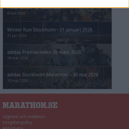
Höstrusket • 8 november
8 nov 2025
Winter Run Stockholm • 31 januari 2026
31 jan 2026
adidas Premiärmilen 28 mars 2026
28 mar 2026
adidas Stockholm Marathon – 30 maj 2026
30 maj 2026
Utgivare och redaktion
Integritetspolicy
Annonsera