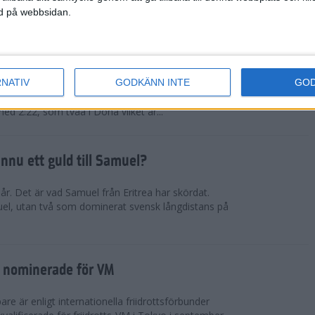
ned på webbsidan.
tiopien åter favorit
RNATIV
GODKÄNN INTE
GO
rna kommer från nationen som fortsätter lansera
fter den andra. Muluhabt Tsega slog personligt
med 2:22, som tvåa i Doha vilket är...
nnu ett guld till Samuel?
r. Det är vad Samuel från Eritrea har skördat.
el, utan två som dominerat svensk långdistans på
 nominerade för VM
e är enligt internationella friidrottsförbunder