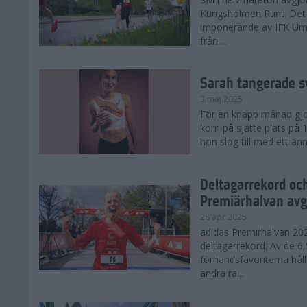
Kungsholmen Runt. Det 
imponerande av IFK Um
från ...
Sarah tangerade s
3 maj 2025
För en knapp månad gjord
kom på sjätte plats på
hon slog till med ett änn
Deltagarrekord oc
Premiärhalvan avg
28 apr 2025
adidas Premirhalvan 20
deltagarrekord. Av de 6
förhandsfavoriterna hål
andra ra...