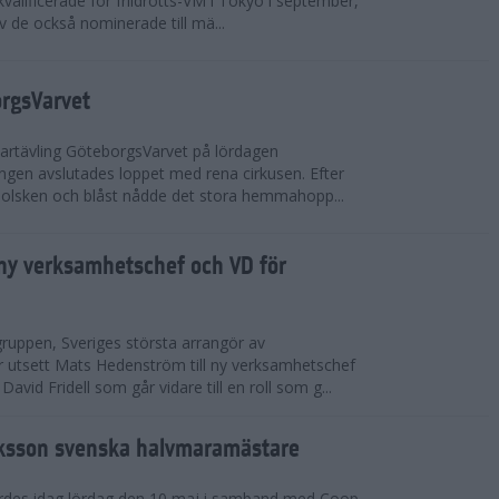
valificerade för friidrotts-VM i Tokyo i september,
v de också nominerade till mä...
orgsVarvet
partävling GöteborgsVarvet på lördagen
gen avslutades loppet med rena cirkusen. Efter
 solsken och blåst nådde det stora hemmahopp...
ny verksamhetschef och VD för
ruppen, Sveriges största arrangör av
utsett Mats Hedenström till ny verksamhetschef
avid Fridell som går vidare till en roll som g...
ksson svenska halvmaramästare
rdes idag lördag den 10 maj i samband med Coop