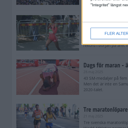
damklassen.
"Integritet" längst 
Dags för maran - E
28 maj 2025
FLER ALTE
De tre största favorite
den ena löparstjärnan e
rekord i början på året 
Dags för maran - ä
28 maj 2025
43 SM-medaljer på fem å
Men det är inte en Samu
2020-talet.
Tre maratonlöpare
21 maj 2025
Tre svenska maratonlöpar