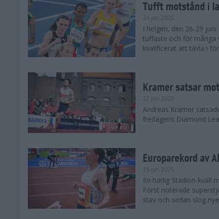
Tufft motstånd i l
24 jun 2025
I helgen, den 26-29 juni 
tuffaste och för många v
kvalificerat att tävla i f
Kramer satsar mot 
22 jun 2025
Andreas Kramer satsade 
fredagens Diamond Leag
Europarekord av A
15 jun 2025
En härlig Stadion-kväll
Först noterade superst
stav och sedan slog nye 