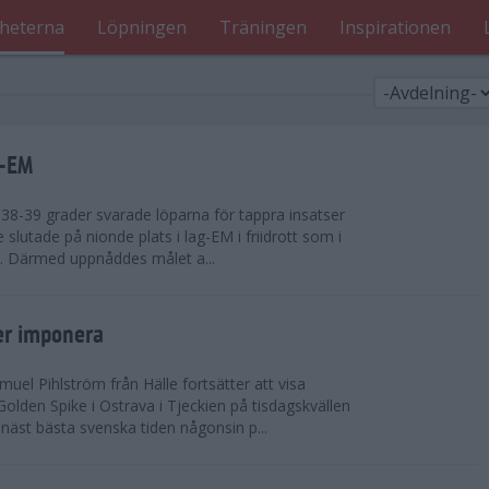
heterna
Löpningen
Träningen
Inspirationen
g-EM
8-39 grader svarade löparna för tappra insatser
ge slutade på nionde plats i lag-EM i friidrott som i
d. Därmed uppnåddes målet a...
er imponera
uel Pihlström från Hälle fortsätter att visa
olden Spike i Ostrava i Tjeckien på tisdagskvällen
näst bästa svenska tiden någonsin p...