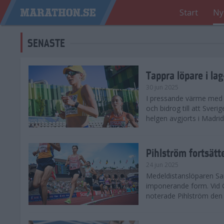
Start
Ny
SENASTE
Tappra löpare i la
30 jun 2025
I pressande värme med 3
och bidrog till att Sveri
helgen avgjorts i Madri
Pihlström fortsätt
24 jun 2025
Medeldistanslöparen Sam
imponerande form. Vid G
noterade Pihlström den 