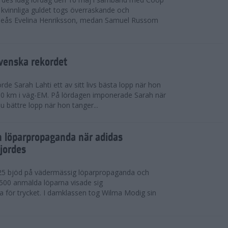
kvinnliga guldet togs överraskande och
eås Evelina Henriksson, medan Samuel Russom
venska rekordet
e Sarah Lahti ett av sitt livs bästa lopp när hon
 10 km i väg-EM. På lördagen imponerade Sarah när
u bättre lopp när hon tanger...
h löparpropaganda när adidas
jordes
25 bjöd på vädermässig löparpropaganda och
,500 anmälda löparna visade sig
la för trycket. I damklassen tog Wilma Modig sin