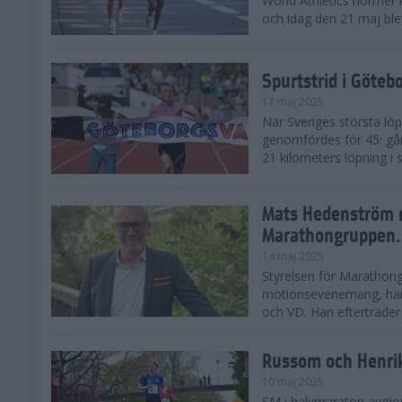
World Athletics normer k
och idag den 21 maj ble
Spurtstrid i Göteb
17 maj 2025
När Sveriges största lö
genomfördes för 45: gån
21 kilometers löpning i
Mats Hedenström 
Marathongruppen.
14 maj 2025
Styrelsen för Marathong
motionsevenemang, har 
och VD. Han efterträder D
Russom och Henri
10 maj 2025
SM i halvmaraton avgjo