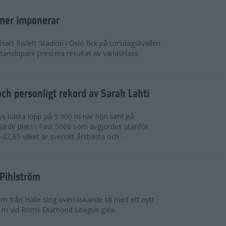
mer imponerar
lsatt Bislett Stadion i Oslo fick på torsdagskvällen
anslöpare prestera resultat av världsklass.
ch personligt rekord av Sarah Lahti
livs bästa lopp på 5 000 m när hon sent på
järde plats i Fast 5000 som avgjordes utanför
5.02,65 vilket är svenskt årsbästa och ...
 Pihlström
m från Hälle slog överraskande till med ett nytt
0 m vid Roms Diamond League gala.