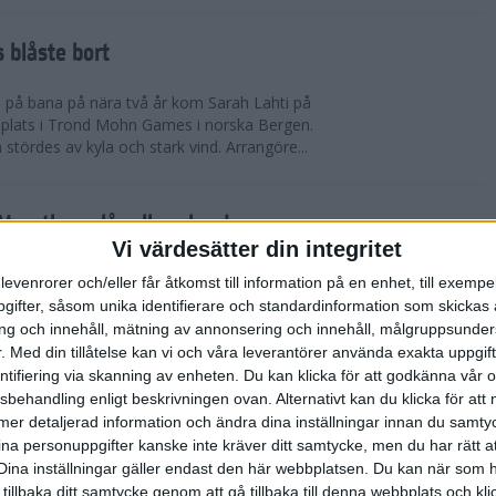
 blåste bort
pp på bana på nära två år kom Sarah Lahti på
 plats i Trond Mohn Games i norska Bergen.
 stördes av kyla och stark vind. Arrangöre...
arathon slår alla rekord
Vi värdesätter din integritet
865 i mål. Rekord i båda fallen. Det är 1863 fler
levenrorer och/eller får åtkomst till information på en enhet, till exempe
n förr på adidas Stockholm Marathon. Och trots de
ifter, såsom unika identifierare och standardinformation som skickas 
allvarliga sjukdomsfall.
g och innehåll, mätning av annonsering och innehåll, målgruppsunde
.
Med din tillåtelse kan vi och våra leverantörer använda exakta uppgif
entifiering via skanning av enheten. Du kan klicka för att godkänna vår
errklassen och dubbelt Etiopien i
sbehandling enligt beskrivningen ovan. Alternativt kan du klicka för att
dias Stockholm Marathon 2025
ll mer detaljerad information och ändra dina inställningar innan du samty
ina personuppgifter kanske inte kräver ditt samtycke, men du har rätt 
olm Marathon vanns i herrklassen av Onemus
Dina inställningar gäller endast den här webbplatsen. Du kan när som h
enya och av Shewarge Alene från Etiopien i
 tillbaka ditt samtycke genom att gå tillbaka till denna webbplats och k