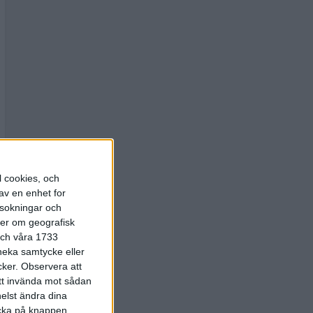
l cookies, och
av en enhet for
rsokningar och
ter om geografisk
 och våra 1733
 neka samtycke eller
cker.
Observera att
att invända mot sådan
elst ändra dina
licka på knappen