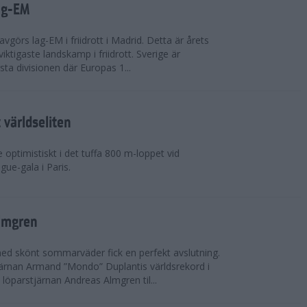
ag-EM
avgörs lag-EM i friidrott i Madrid. Detta är årets
iktigaste landskamp i friidrott. Sverige är
örsta divisionen där Europas 1...
världseliten
optimistiskt i det tuffa 800 m-loppet vid
ue-gala i Paris.
lmgren
 med skönt sommarväder fick en perfekt avslutning.
järnan Armand ”Mondo” Duplantis världsrekord i
löparstjärnan Andreas Almgren til...