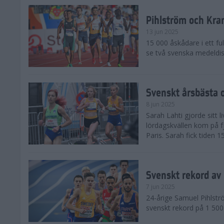
Pihlström och Kra
13 jun 2025
15 000 åskådare i ett ful
se två svenska medeldist
Svenskt årsbästa o
8 jun 2025
Sarah Lahti gjorde sitt 
lördagskvällen kom på f
Paris. Sarah fick tiden 1
Svenskt rekord av
7 jun 2025
24-årige Samuel Pihlströ
svenskt rekord på 1 50