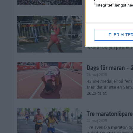
damklassen.
"Integritet" längst 
Dags för maran - E
28 maj 2025
FLER ALTE
De tre största favorite
den ena löparstjärnan e
rekord i början på året 
Dags för maran - ä
28 maj 2025
43 SM-medaljer på fem å
Men det är inte en Samu
2020-talet.
Tre maratonlöpare
21 maj 2025
Tre svenska maratonlöpar