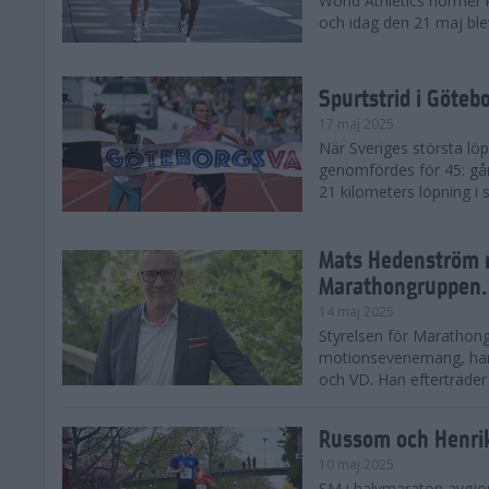
World Athletics normer k
och idag den 21 maj ble
Spurtstrid i Göteb
17 maj 2025
När Sveriges största lö
genomfördes för 45: gån
21 kilometers löpning i
Mats Hedenström 
Marathongruppen.
14 maj 2025
Styrelsen för Marathong
motionsevenemang, har 
och VD. Han efterträder D
Russom och Henri
10 maj 2025
SM i halvmaraton avgjo