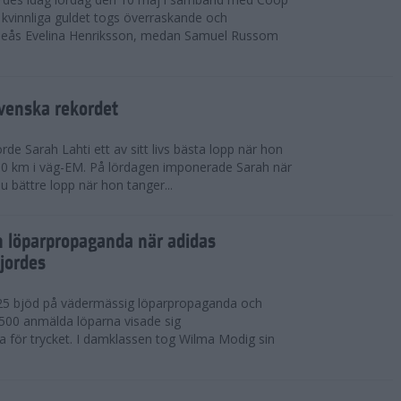
kvinnliga guldet togs överraskande och
eås Evelina Henriksson, medan Samuel Russom
venska rekordet
e Sarah Lahti ett av sitt livs bästa lopp när hon
 10 km i väg-EM. På lördagen imponerade Sarah när
u bättre lopp när hon tanger...
h löparpropaganda när adidas
jordes
25 bjöd på vädermässig löparpropaganda och
,500 anmälda löparna visade sig
la för trycket. I damklassen tog Wilma Modig sin