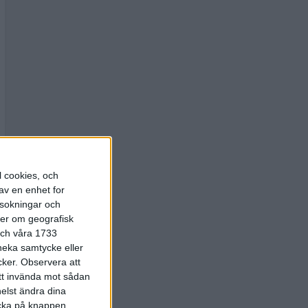
l cookies, och
av en enhet for
rsokningar och
ter om geografisk
 och våra 1733
 neka samtycke eller
cker.
Observera att
att invända mot sådan
elst ändra dina
licka på knappen