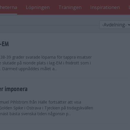
heterna
Löpningen
Träningen
Inspirationen
g-EM
8-39 grader svarade löparna för tappra insatser
ge slutade på nionde plats i lag-EM i friidrott som i
d. Därmed uppnåddes målet a...
er imponera
uel Pihlström från Hälle fortsätter att visa
olden Spike i Ostrava i Tjeckien på tisdagskvällen
näst bästa svenska tiden någonsin p...