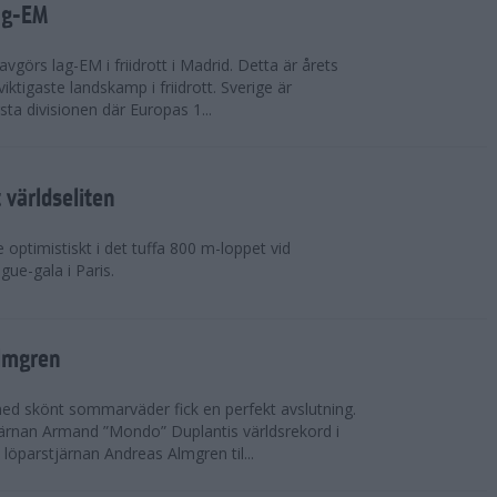
ag-EM
avgörs lag-EM i friidrott i Madrid. Detta är årets
iktigaste landskamp i friidrott. Sverige är
örsta divisionen där Europas 1...
världseliten
optimistiskt i det tuffa 800 m-loppet vid
ue-gala i Paris.
lmgren
 med skönt sommarväder fick en perfekt avslutning.
järnan Armand ”Mondo” Duplantis världsrekord i
löparstjärnan Andreas Almgren til...