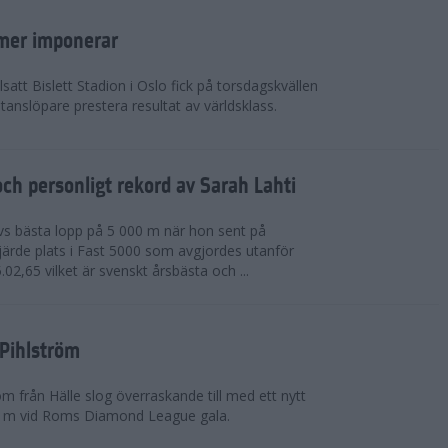
mer imponerar
lsatt Bislett Stadion i Oslo fick på torsdagskvällen
anslöpare prestera resultat av världsklass.
ch personligt rekord av Sarah Lahti
livs bästa lopp på 5 000 m när hon sent på
järde plats i Fast 5000 som avgjordes utanför
5.02,65 vilket är svenskt årsbästa och ...
 Pihlström
m från Hälle slog överraskande till med ett nytt
0 m vid Roms Diamond League gala.