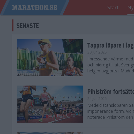
Start
Ny
SENASTE
Tappra löpare i la
30 jun 2025
I pressande värme med 3
och bidrog till att Sveri
helgen avgjorts i Madri
Pihlström fortsätt
24 jun 2025
Medeldistanslöparen Sam
imponerande form. Vid G
noterade Pihlström den 