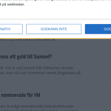
ned på webbsidan.
tiopien åter favorit
RNATIV
GODKÄNN INTE
GO
rna kommer från nationen som fortsätter lansera
fter den andra. Muluhabt Tsega slog personligt
med 2:22, som tvåa i Doha vilket är...
nnu ett guld till Samuel?
r. Det är vad Samuel från Eritrea har skördat.
el, utan två som dominerat svensk långdistans på
 nominerade för VM
e är enligt internationella friidrottsförbunder