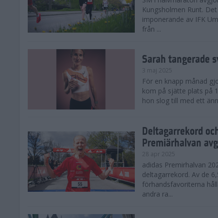
Kungsholmen Runt. Det 
imponerande av IFK Um
från ...
Sarah tangerade s
3 maj 2025
För en knapp månad gjord
kom på sjätte plats på
hon slog till med ett änn
Deltagarrekord oc
Premiärhalvan avg
28 apr 2025
adidas Premirhalvan 20
deltagarrekord. Av de 6
förhandsfavoriterna hål
andra ra...