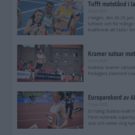
Tufft motstånd i l
24 jun 2025
I helgen, den 26-29 juni 
tuffaste och för många v
kvalificerat att tävla i f
Kramer satsar mot 
22 jun 2025
Andreas Kramer satsade 
fredagens Diamond Leag
Europarekord av A
15 jun 2025
En härlig Stadion-kväll
Först noterade superst
stav och sedan slog nye 