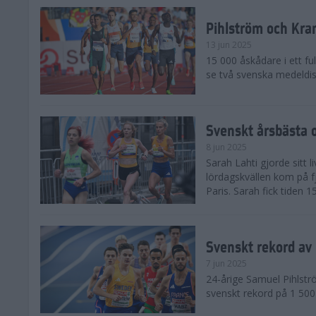
Pihlström och Kra
13 jun 2025
15 000 åskådare i ett ful
se två svenska medeldist
Svenskt årsbästa o
8 jun 2025
Sarah Lahti gjorde sitt 
lördagskvällen kom på f
Paris. Sarah fick tiden 1
Svenskt rekord av
7 jun 2025
24-årige Samuel Pihlströ
svenskt rekord på 1 50