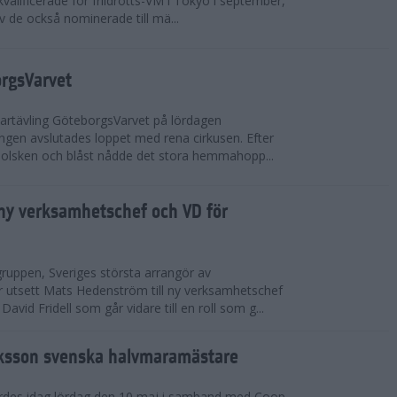
valificerade för friidrotts-VM i Tokyo i september,
v de också nominerade till mä...
orgsVarvet
partävling GöteborgsVarvet på lördagen
gen avslutades loppet med rena cirkusen. Efter
 solsken och blåst nådde det stora hemmahopp...
ny verksamhetschef och VD för
ruppen, Sveriges största arrangör av
utsett Mats Hedenström till ny verksamhetschef
avid Fridell som går vidare till en roll som g...
ksson svenska halvmaramästare
rdes idag lördag den 10 maj i samband med Coop