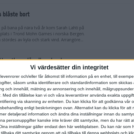
 blåste bort
pp på bana på nära två år kom Sarah Lahti på
 plats i Trond Mohn Games i norska Bergen.
 stördes av kyla och stark vind. Arrangöre...
arathon slår alla rekord
Vi värdesätter din integritet
865 i mål. Rekord i båda fallen. Det är 1863 fler
levenrorer och/eller får åtkomst till information på en enhet, till exempe
n förr på adidas Stockholm Marathon. Och trots de
ifter, såsom unika identifierare och standardinformation som skickas 
allvarliga sjukdomsfall.
g och innehåll, mätning av annonsering och innehåll, målgruppsunde
.
Med din tillåtelse kan vi och våra leverantörer använda exakta uppgif
entifiering via skanning av enheten. Du kan klicka för att godkänna vår
errklassen och dubbelt Etiopien i
sbehandling enligt beskrivningen ovan. Alternativt kan du klicka för att
dias Stockholm Marathon 2025
ll mer detaljerad information och ändra dina inställningar innan du samty
ina personuppgifter kanske inte kräver ditt samtycke, men du har rätt 
olm Marathon vanns i herrklassen av Onemus
Dina inställningar gäller endast den här webbplatsen. Du kan när som h
enya och av Shewarge Alene från Etiopien i
 tillbaka ditt samtycke genom att gå tillbaka till denna webbplats och k