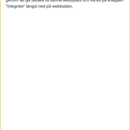
genom att gå tillbaka till denna webbplats och klicka på knappen
"Integritet" längst ned på webbsidan.
Svenskt årsbästa och personligt
rekord av Sarah Lahti
8 jun 2025
Svenskt rekord av Pihlström
7 jun 2025
Sarah Lahtis chans blåste bort
3 jun 2025
adidas Stockholm Marathon slår
alla rekord
31 maj 2025