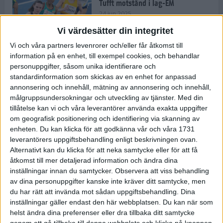
Tufft motstånd i lag-EM
24 jun 2025
Vi värdesätter din integritet
Vi och våra partners levenrorer och/eller får åtkomst till
information på en enhet, till exempel cookies, och behandlar
Kramer satsar mot världseliten
personuppgifter, såsom unika identifierare och
22 jun 2025
standardinformation som skickas av en enhet for anpassad
annonsering och innehåll, mätning av annonsering och innehåll,
målgruppsundersokningar och utveckling av tjänster.
Med din
tillåtelse kan vi och våra leverantörer använda exakta uppgifter
om geografisk positionering och identifiering via skanning av
Europarekord av Almgren
enheten. Du kan klicka för att godkänna vår och våra 1731
15 jun 2025
leverantörers uppgiftsbehandling enligt beskrivningen ovan.
Alternativt kan du klicka för att neka samtycke eller för att få
åtkomst till mer detaljerad information och ändra dina
inställningar innan du samtycker.
Observera att viss behandling
av dina personuppgifter kanske inte kräver ditt samtycke, men
Pihlström och Kramer imponerar
du har rätt att invända mot sådan uppgiftsbehandling. Dina
13 jun 2025
inställningar gäller endast den här webbplatsen. Du kan när som
helst ändra dina preferenser eller dra tillbaka ditt samtycke