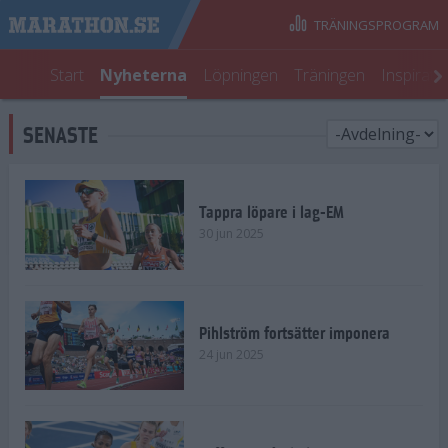
TRÄNINGSPROGRAM
Start
Nyheterna
Löpningen
Träningen
Inspirati
SENASTE
Tappra löpare i lag-EM
30 jun 2025
Pihlström fortsätter imponera
24 jun 2025