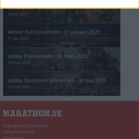
Höstrusket • 8 november
8 nov 2025
Winter Run Stockholm • 31 januari 2026
31 jan 2026
adidas Premiärmilen 28 mars 2026
28 mar 2026
adidas Stockholm Marathon – 30 maj 2026
30 maj 2026
Utgivare och redaktion
Integritetspolicy
Annonsera