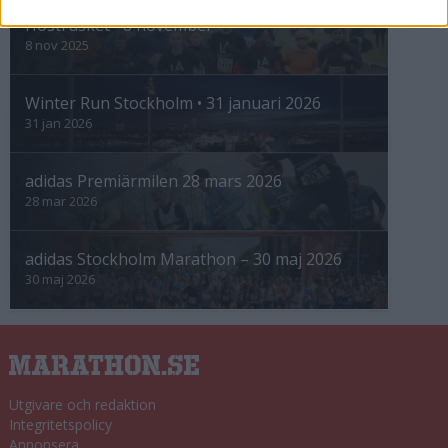
Höstrusket • 8 november
8 nov 2025
Winter Run Stockholm • 31 januari 2026
31 jan 2026
adidas Premiärmilen 28 mars 2026
28 mar 2026
adidas Stockholm Marathon – 30 maj 2026
30 maj 2026
Utgivare och redaktion
Integritetspolicy
Annonsera