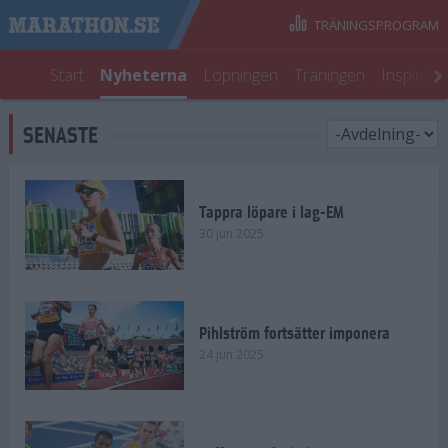
TRÄNINGSPROGRAM
Start
Nyheterna
Löpningen
Träningen
Inspirati
SENASTE
Tappra löpare i lag-EM
30 jun 2025
Pihlström fortsätter imponera
24 jun 2025