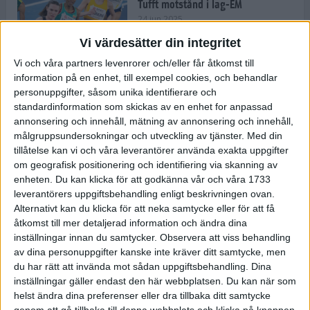
Tufft motstånd i lag-EM
24 jun 2025
Vi värdesätter din integritet
Vi och våra partners levenrorer och/eller får åtkomst till
information på en enhet, till exempel cookies, och behandlar
Kramer satsar mot världseliten
personuppgifter, såsom unika identifierare och
22 jun 2025
standardinformation som skickas av en enhet for anpassad
annonsering och innehåll, mätning av annonsering och innehåll,
målgruppsundersokningar och utveckling av tjänster.
Med din
tillåtelse kan vi och våra leverantörer använda exakta uppgifter
om geografisk positionering och identifiering via skanning av
Europarekord av Almgren
enheten. Du kan klicka för att godkänna vår och våra 1733
15 jun 2025
leverantörers uppgiftsbehandling enligt beskrivningen ovan.
Alternativt kan du klicka för att neka samtycke eller för att få
åtkomst till mer detaljerad information och ändra dina
inställningar innan du samtycker.
Observera att viss behandling
av dina personuppgifter kanske inte kräver ditt samtycke, men
Pihlström och Kramer imponerar
du har rätt att invända mot sådan uppgiftsbehandling. Dina
13 jun 2025
inställningar gäller endast den här webbplatsen. Du kan när som
helst ändra dina preferenser eller dra tillbaka ditt samtycke