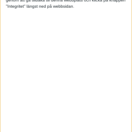
genom att gå tillbaka till denna webbplats och klicka på knappen
"Integritet" längst ned på webbsidan.
Svenskt årsbästa och personligt
rekord av Sarah Lahti
8 jun 2025
Svenskt rekord av Pihlström
7 jun 2025
Sarah Lahtis chans blåste bort
3 jun 2025
adidas Stockholm Marathon slår
alla rekord
31 maj 2025