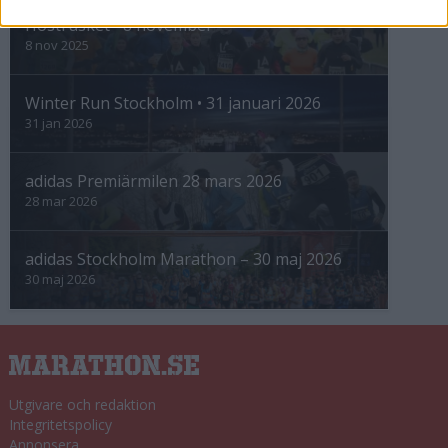
Höstrusket • 8 november
8 nov 2025
Winter Run Stockholm • 31 januari 2026
31 jan 2026
adidas Premiärmilen 28 mars 2026
28 mar 2026
adidas Stockholm Marathon – 30 maj 2026
30 maj 2026
Utgivare och redaktion
Integritetspolicy
Annonsera