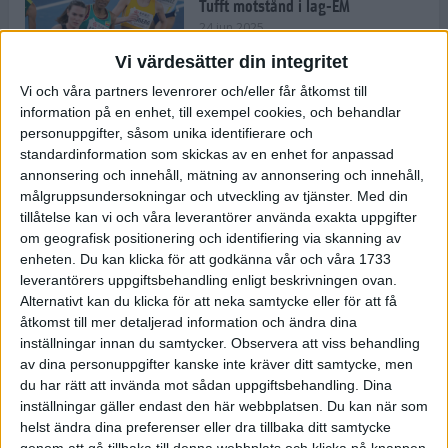
Tufft motstånd i lag-EM
24 jun 2025
Vi värdesätter din integritet
Vi och våra partners levenrorer och/eller får åtkomst till
information på en enhet, till exempel cookies, och behandlar
Kramer satsar mot världseliten
personuppgifter, såsom unika identifierare och
22 jun 2025
standardinformation som skickas av en enhet for anpassad
annonsering och innehåll, mätning av annonsering och innehåll,
målgruppsundersokningar och utveckling av tjänster.
Med din
tillåtelse kan vi och våra leverantörer använda exakta uppgifter
om geografisk positionering och identifiering via skanning av
Europarekord av Almgren
enheten. Du kan klicka för att godkänna vår och våra 1733
15 jun 2025
leverantörers uppgiftsbehandling enligt beskrivningen ovan.
Alternativt kan du klicka för att neka samtycke eller för att få
åtkomst till mer detaljerad information och ändra dina
inställningar innan du samtycker.
Observera att viss behandling
av dina personuppgifter kanske inte kräver ditt samtycke, men
Pihlström och Kramer imponerar
du har rätt att invända mot sådan uppgiftsbehandling. Dina
13 jun 2025
inställningar gäller endast den här webbplatsen. Du kan när som
helst ändra dina preferenser eller dra tillbaka ditt samtycke