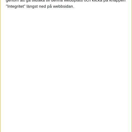
genom att gå tillbaka till denna webbplats och klicka på knappen
"Integritet" längst ned på webbsidan.
Svenskt årsbästa och personligt
rekord av Sarah Lahti
8 jun 2025
Svenskt rekord av Pihlström
7 jun 2025
Sarah Lahtis chans blåste bort
3 jun 2025
adidas Stockholm Marathon slår
alla rekord
31 maj 2025