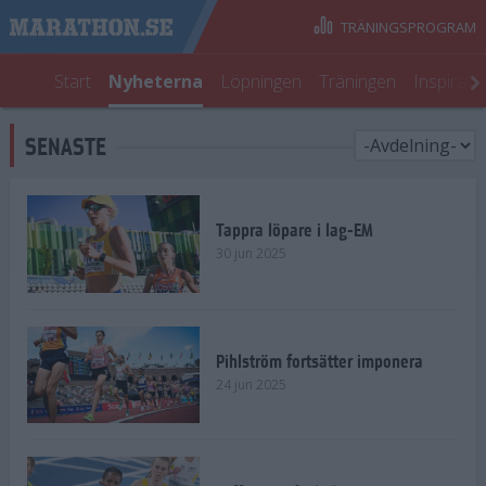
TRÄNINGSPROGRAM
Start
Nyheterna
Löpningen
Träningen
Inspirati
SENASTE
Tappra löpare i lag-EM
30 jun 2025
Pihlström fortsätter imponera
24 jun 2025