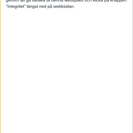
genom att gå tillbaka till denna webbplats och klicka på knappen
"Integritet" längst ned på webbsidan.
Svenskt årsbästa och personligt
rekord av Sarah Lahti
8 jun 2025
Svenskt rekord av Pihlström
7 jun 2025
Sarah Lahtis chans blåste bort
3 jun 2025
adidas Stockholm Marathon slår
alla rekord
31 maj 2025