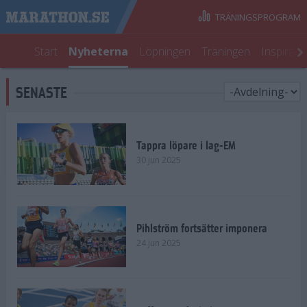
TRÄNINGSPROGRAM
Start
Nyheterna
Löpningen
Träningen
Inspirati
SENASTE
Tappra löpare i lag-EM
30 jun 2025
Pihlström fortsätter imponera
24 jun 2025