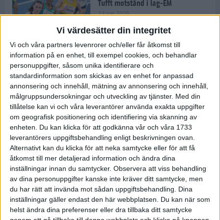
Tufft motstånd i lag-EM
24 jun 2025
Vi värdesätter din integritet
Vi och våra partners levenrorer och/eller får åtkomst till
information på en enhet, till exempel cookies, och behandlar
Kramer satsar mot världseliten
personuppgifter, såsom unika identifierare och
22 jun 2025
standardinformation som skickas av en enhet for anpassad
annonsering och innehåll, mätning av annonsering och innehåll,
målgruppsundersokningar och utveckling av tjänster.
Med din
tillåtelse kan vi och våra leverantörer använda exakta uppgifter
om geografisk positionering och identifiering via skanning av
Europarekord av Almgren
enheten. Du kan klicka för att godkänna vår och våra 1733
15 jun 2025
leverantörers uppgiftsbehandling enligt beskrivningen ovan.
Alternativt kan du klicka för att neka samtycke eller för att få
åtkomst till mer detaljerad information och ändra dina
inställningar innan du samtycker.
Observera att viss behandling
av dina personuppgifter kanske inte kräver ditt samtycke, men
Pihlström och Kramer imponerar
du har rätt att invända mot sådan uppgiftsbehandling. Dina
13 jun 2025
inställningar gäller endast den här webbplatsen. Du kan när som
helst ändra dina preferenser eller dra tillbaka ditt samtycke