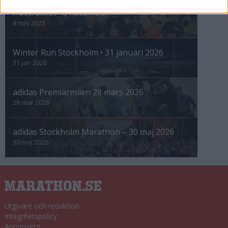
Höstrusket • 8 november
8 nov 2025
Winter Run Stockholm • 31 januari 2026
31 jan 2026
adidas Premiärmilen 28 mars 2026
28 mar 2026
adidas Stockholm Marathon – 30 maj 2026
30 maj 2026
Utgivare och redaktion
Integritetspolicy
Annonsera