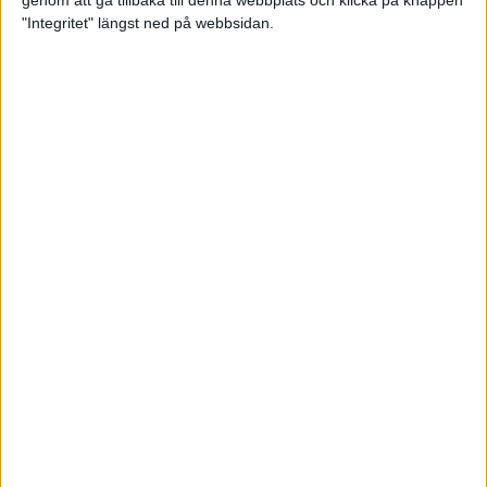
genom att gå tillbaka till denna webbplats och klicka på knappen
"Integritet" längst ned på webbsidan.
Svenskt årsbästa och personligt
rekord av Sarah Lahti
8 jun 2025
Svenskt rekord av Pihlström
7 jun 2025
Sarah Lahtis chans blåste bort
3 jun 2025
adidas Stockholm Marathon slår
alla rekord
31 maj 2025