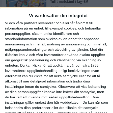
Tufft motstånd i lag-EM
24 jun 2025
Vi värdesätter din integritet
Vi och våra partners levenrorer och/eller får åtkomst till
information på en enhet, till exempel cookies, och behandlar
Kramer satsar mot världseliten
personuppgifter, såsom unika identifierare och
22 jun 2025
standardinformation som skickas av en enhet for anpassad
annonsering och innehåll, mätning av annonsering och innehåll,
målgruppsundersokningar och utveckling av tjänster.
Med din
tillåtelse kan vi och våra leverantörer använda exakta uppgifter
om geografisk positionering och identifiering via skanning av
Europarekord av Almgren
enheten. Du kan klicka för att godkänna vår och våra 1733
15 jun 2025
leverantörers uppgiftsbehandling enligt beskrivningen ovan.
Alternativt kan du klicka för att neka samtycke eller för att få
åtkomst till mer detaljerad information och ändra dina
inställningar innan du samtycker.
Observera att viss behandling
av dina personuppgifter kanske inte kräver ditt samtycke, men
Pihlström och Kramer imponerar
du har rätt att invända mot sådan uppgiftsbehandling. Dina
13 jun 2025
inställningar gäller endast den här webbplatsen. Du kan när som
helst ändra dina preferenser eller dra tillbaka ditt samtycke