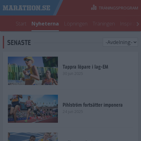
TRÄNINGSPROGRAM
Start
Nyheterna
Löpningen
Träningen
Inspirati
SENASTE
Tappra löpare i lag-EM
30 jun 2025
Pihlström fortsätter imponera
24 jun 2025