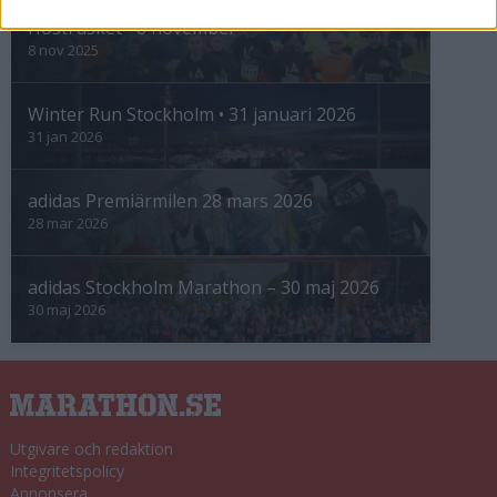
Höstrusket • 8 november
8 nov 2025
Winter Run Stockholm • 31 januari 2026
31 jan 2026
adidas Premiärmilen 28 mars 2026
28 mar 2026
adidas Stockholm Marathon – 30 maj 2026
30 maj 2026
Utgivare och redaktion
Integritetspolicy
Annonsera