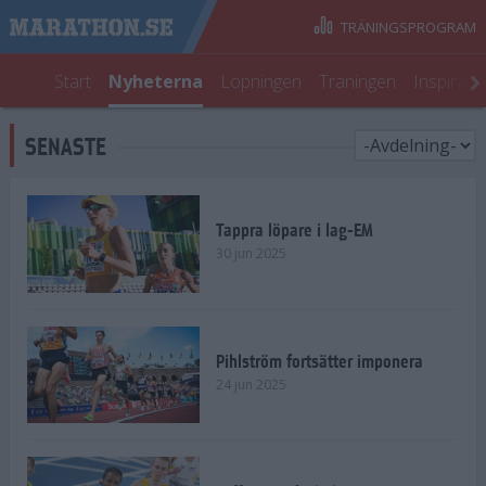
TRÄNINGSPROGRAM
Start
Nyheterna
Löpningen
Träningen
Inspirati
SENASTE
Tappra löpare i lag-EM
30 jun 2025
Pihlström fortsätter imponera
24 jun 2025