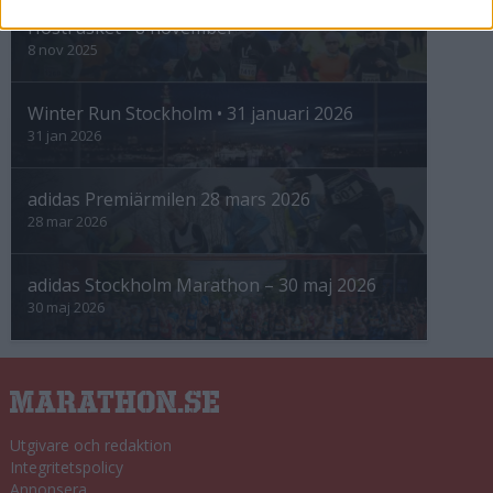
Höstrusket • 8 november
8 nov 2025
Winter Run Stockholm • 31 januari 2026
31 jan 2026
adidas Premiärmilen 28 mars 2026
28 mar 2026
adidas Stockholm Marathon – 30 maj 2026
30 maj 2026
Utgivare och redaktion
Integritetspolicy
Annonsera