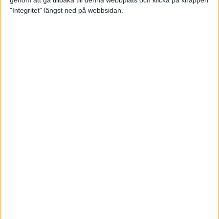
genom att gå tillbaka till denna webbplats och klicka på knappen
"Integritet" längst ned på webbsidan.
Svenskt årsbästa och personligt
rekord av Sarah Lahti
8 jun 2025
Svenskt rekord av Pihlström
7 jun 2025
Sarah Lahtis chans blåste bort
3 jun 2025
adidas Stockholm Marathon slår
alla rekord
31 maj 2025