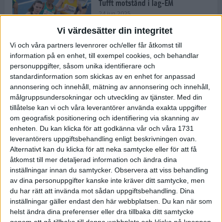
Tufft motstånd i lag-EM
24 jun 2025
Vi värdesätter din integritet
Vi och våra partners levenrorer och/eller får åtkomst till
information på en enhet, till exempel cookies, och behandlar
Kramer satsar mot världseliten
personuppgifter, såsom unika identifierare och
22 jun 2025
standardinformation som skickas av en enhet for anpassad
annonsering och innehåll, mätning av annonsering och innehåll,
målgruppsundersokningar och utveckling av tjänster.
Med din
tillåtelse kan vi och våra leverantörer använda exakta uppgifter
om geografisk positionering och identifiering via skanning av
Europarekord av Almgren
enheten. Du kan klicka för att godkänna vår och våra 1731
15 jun 2025
leverantörers uppgiftsbehandling enligt beskrivningen ovan.
Alternativt kan du klicka för att neka samtycke eller för att få
åtkomst till mer detaljerad information och ändra dina
inställningar innan du samtycker.
Observera att viss behandling
av dina personuppgifter kanske inte kräver ditt samtycke, men
Pihlström och Kramer imponerar
du har rätt att invända mot sådan uppgiftsbehandling. Dina
13 jun 2025
inställningar gäller endast den här webbplatsen. Du kan när som
helst ändra dina preferenser eller dra tillbaka ditt samtycke