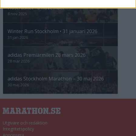
Höstrusket • 8 november
8 nov 2025
Winter Run Stockholm • 31 januari 2026
31 jan 2026
adidas Premiärmilen 28 mars 2026
28 mar 2026
adidas Stockholm Marathon – 30 maj 2026
30 maj 2026
Utgivare och redaktion
Integritetspolicy
Annonsera