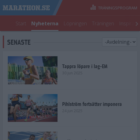
TRÄNINGSPROGRAM
Start
Nyheterna
Löpningen
Träningen
Inspirati
SENASTE
Tappra löpare i lag-EM
30 jun 2025
Pihlström fortsätter imponera
24 jun 2025