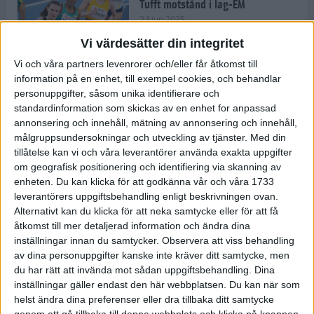
Tufft motstånd i lag-EM
24 jun 2025
Vi värdesätter din integritet
Vi och våra partners levenrorer och/eller får åtkomst till
information på en enhet, till exempel cookies, och behandlar
Kramer satsar mot världseliten
personuppgifter, såsom unika identifierare och
22 jun 2025
standardinformation som skickas av en enhet for anpassad
annonsering och innehåll, mätning av annonsering och innehåll,
målgruppsundersokningar och utveckling av tjänster.
Med din
tillåtelse kan vi och våra leverantörer använda exakta uppgifter
om geografisk positionering och identifiering via skanning av
Europarekord av Almgren
enheten. Du kan klicka för att godkänna vår och våra 1733
15 jun 2025
leverantörers uppgiftsbehandling enligt beskrivningen ovan.
Alternativt kan du klicka för att neka samtycke eller för att få
åtkomst till mer detaljerad information och ändra dina
inställningar innan du samtycker.
Observera att viss behandling
av dina personuppgifter kanske inte kräver ditt samtycke, men
Pihlström och Kramer imponerar
du har rätt att invända mot sådan uppgiftsbehandling. Dina
13 jun 2025
inställningar gäller endast den här webbplatsen. Du kan när som
helst ändra dina preferenser eller dra tillbaka ditt samtycke