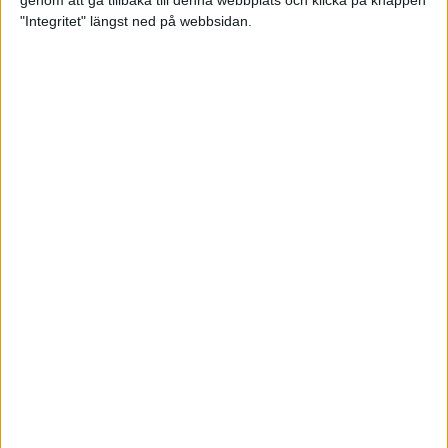
genom att gå tillbaka till denna webbplats och klicka på knappen
"Integritet" längst ned på webbsidan.
Svenskt årsbästa och personligt
rekord av Sarah Lahti
8 jun 2025
Svenskt rekord av Pihlström
7 jun 2025
Sarah Lahtis chans blåste bort
3 jun 2025
adidas Stockholm Marathon slår
alla rekord
31 maj 2025