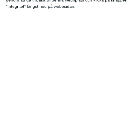
genom att gå tillbaka till denna webbplats och klicka på knappen
"Integritet" längst ned på webbsidan.
Svenskt årsbästa och personligt
rekord av Sarah Lahti
8 jun 2025
Svenskt rekord av Pihlström
7 jun 2025
Sarah Lahtis chans blåste bort
3 jun 2025
adidas Stockholm Marathon slår
alla rekord
31 maj 2025