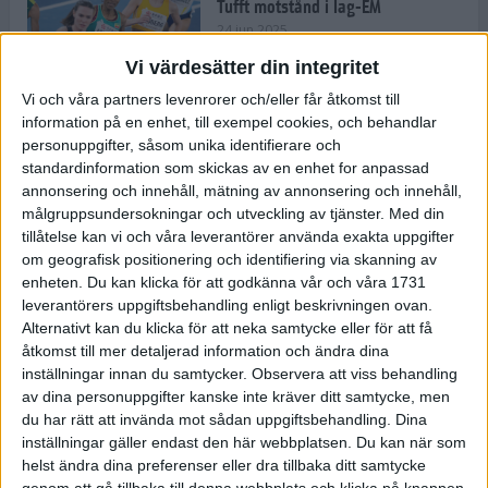
Tufft motstånd i lag-EM
24 jun 2025
Vi värdesätter din integritet
Vi och våra partners levenrorer och/eller får åtkomst till
information på en enhet, till exempel cookies, och behandlar
Kramer satsar mot världseliten
personuppgifter, såsom unika identifierare och
22 jun 2025
standardinformation som skickas av en enhet for anpassad
annonsering och innehåll, mätning av annonsering och innehåll,
målgruppsundersokningar och utveckling av tjänster.
Med din
tillåtelse kan vi och våra leverantörer använda exakta uppgifter
om geografisk positionering och identifiering via skanning av
Europarekord av Almgren
enheten. Du kan klicka för att godkänna vår och våra 1731
15 jun 2025
leverantörers uppgiftsbehandling enligt beskrivningen ovan.
Alternativt kan du klicka för att neka samtycke eller för att få
åtkomst till mer detaljerad information och ändra dina
inställningar innan du samtycker.
Observera att viss behandling
av dina personuppgifter kanske inte kräver ditt samtycke, men
Pihlström och Kramer imponerar
du har rätt att invända mot sådan uppgiftsbehandling. Dina
13 jun 2025
inställningar gäller endast den här webbplatsen. Du kan när som
helst ändra dina preferenser eller dra tillbaka ditt samtycke