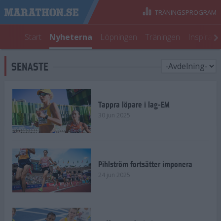
TRÄNINGSPROGRAM
Start
Nyheterna
Löpningen
Träningen
Inspirati
SENASTE
Tappra löpare i lag-EM
30 jun 2025
Pihlström fortsätter imponera
24 jun 2025