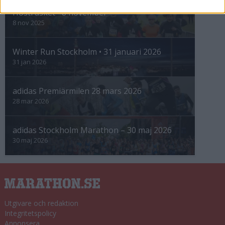
Höstrusket • 8 november
8 nov 2025
Winter Run Stockholm • 31 januari 2026
31 jan 2026
adidas Premiärmilen 28 mars 2026
28 mar 2026
adidas Stockholm Marathon – 30 maj 2026
30 maj 2026
Utgivare och redaktion
Integritetspolicy
Annonsera