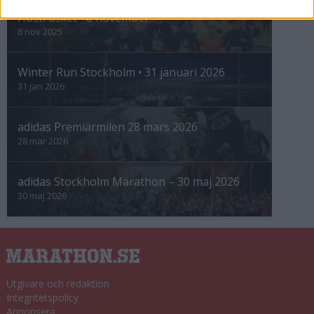
Höstrusket • 8 november
8 nov 2025
Winter Run Stockholm • 31 januari 2026
31 jan 2026
adidas Premiärmilen 28 mars 2026
28 mar 2026
adidas Stockholm Marathon – 30 maj 2026
30 maj 2026
Utgivare och redaktion
Integritetspolicy
Annonsera