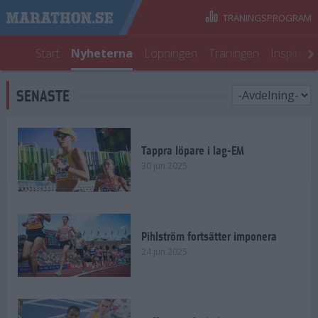
TRÄNINGSPROGRAM
Start
Nyheterna
Löpningen
Träningen
Inspirati
SENASTE
Tappra löpare i lag-EM
30 jun 2025
Pihlström fortsätter imponera
24 jun 2025