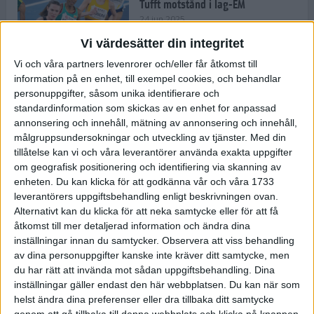
Tufft motstånd i lag-EM
24 jun 2025
Vi värdesätter din integritet
Vi och våra partners levenrorer och/eller får åtkomst till
information på en enhet, till exempel cookies, och behandlar
Kramer satsar mot världseliten
personuppgifter, såsom unika identifierare och
22 jun 2025
standardinformation som skickas av en enhet for anpassad
annonsering och innehåll, mätning av annonsering och innehåll,
målgruppsundersokningar och utveckling av tjänster.
Med din
tillåtelse kan vi och våra leverantörer använda exakta uppgifter
om geografisk positionering och identifiering via skanning av
Europarekord av Almgren
enheten. Du kan klicka för att godkänna vår och våra 1733
15 jun 2025
leverantörers uppgiftsbehandling enligt beskrivningen ovan.
Alternativt kan du klicka för att neka samtycke eller för att få
åtkomst till mer detaljerad information och ändra dina
inställningar innan du samtycker.
Observera att viss behandling
av dina personuppgifter kanske inte kräver ditt samtycke, men
Pihlström och Kramer imponerar
du har rätt att invända mot sådan uppgiftsbehandling. Dina
13 jun 2025
inställningar gäller endast den här webbplatsen. Du kan när som
helst ändra dina preferenser eller dra tillbaka ditt samtycke