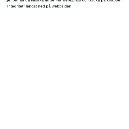
genom att gå tillbaka till denna webbplats och klicka på knappen
"Integritet" längst ned på webbsidan.
Svenskt årsbästa och personligt
rekord av Sarah Lahti
8 jun 2025
Svenskt rekord av Pihlström
7 jun 2025
Sarah Lahtis chans blåste bort
3 jun 2025
adidas Stockholm Marathon slår
alla rekord
31 maj 2025