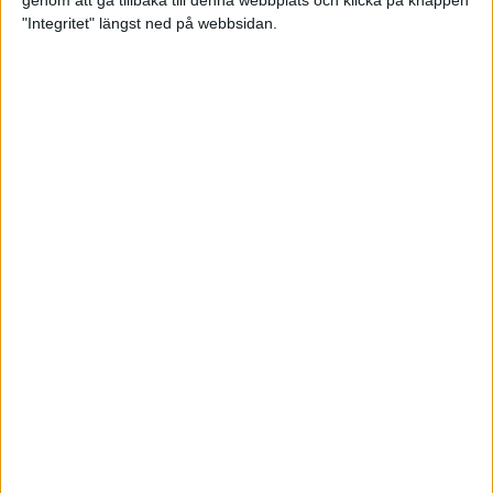
genom att gå tillbaka till denna webbplats och klicka på knappen
"Integritet" längst ned på webbsidan.
Svenskt årsbästa och personligt
rekord av Sarah Lahti
8 jun 2025
Svenskt rekord av Pihlström
7 jun 2025
Sarah Lahtis chans blåste bort
3 jun 2025
adidas Stockholm Marathon slår
alla rekord
31 maj 2025