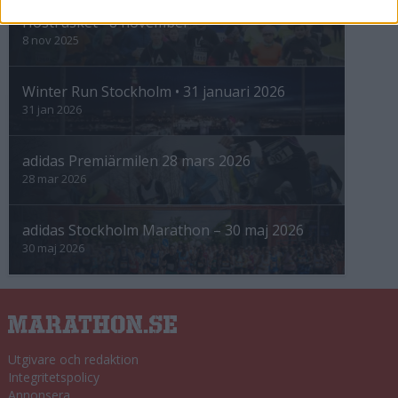
Höstrusket • 8 november
8 nov 2025
Winter Run Stockholm • 31 januari 2026
31 jan 2026
adidas Premiärmilen 28 mars 2026
28 mar 2026
adidas Stockholm Marathon – 30 maj 2026
30 maj 2026
Utgivare och redaktion
Integritetspolicy
Annonsera