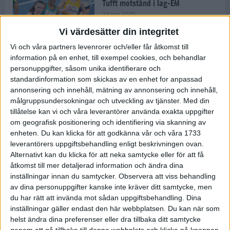
Tufft motstånd i lag-EM
24 jun 2025
Vi värdesätter din integritet
Vi och våra partners levenrorer och/eller får åtkomst till
information på en enhet, till exempel cookies, och behandlar
Kramer satsar mot världseliten
personuppgifter, såsom unika identifierare och
22 jun 2025
standardinformation som skickas av en enhet for anpassad
annonsering och innehåll, mätning av annonsering och innehåll,
målgruppsundersokningar och utveckling av tjänster.
Med din
tillåtelse kan vi och våra leverantörer använda exakta uppgifter
om geografisk positionering och identifiering via skanning av
Europarekord av Almgren
enheten. Du kan klicka för att godkänna vår och våra 1733
15 jun 2025
leverantörers uppgiftsbehandling enligt beskrivningen ovan.
Alternativt kan du klicka för att neka samtycke eller för att få
åtkomst till mer detaljerad information och ändra dina
inställningar innan du samtycker.
Observera att viss behandling
av dina personuppgifter kanske inte kräver ditt samtycke, men
Pihlström och Kramer imponerar
du har rätt att invända mot sådan uppgiftsbehandling. Dina
13 jun 2025
inställningar gäller endast den här webbplatsen. Du kan när som
helst ändra dina preferenser eller dra tillbaka ditt samtycke