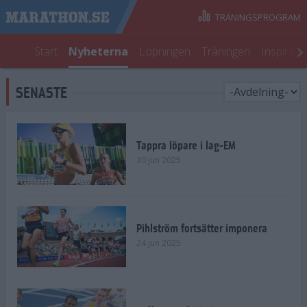
TRÄNINGSPROGRAM
Start
Nyheterna
Löpningen
Träningen
Inspirati
SENASTE
Tappra löpare i lag-EM
30 jun 2025
Pihlström fortsätter imponera
24 jun 2025