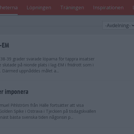
heterna
Löpningen
Träningen
Inspirationen
g-EM
8-39 grader svarade löparna för tappra insatser
ge slutade på nionde plats i lag-EM i friidrott som i
d. Därmed uppnåddes målet a...
er imponera
uel Pihlström från Hälle fortsätter att visa
olden Spike i Ostrava i Tjeckien på tisdagskvällen
näst bästa svenska tiden någonsin p...