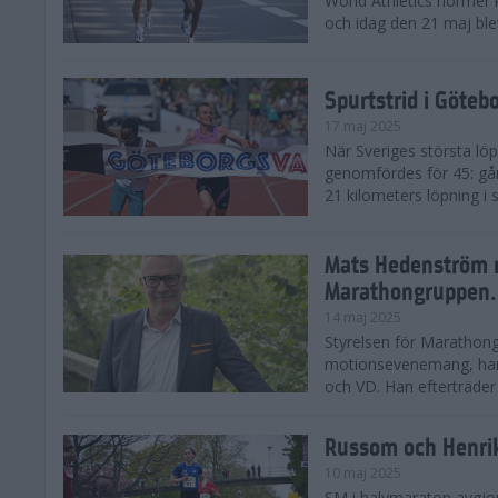
World Athletics normer k
och idag den 21 maj ble
Spurtstrid i Göteb
17 maj 2025
När Sveriges största lö
genomfördes för 45: gån
21 kilometers löpning i
Mats Hedenström 
Marathongruppen.
14 maj 2025
Styrelsen för Marathong
motionsevenemang, har 
och VD. Han efterträder D
Russom och Henri
10 maj 2025
SM i halvmaraton avgjo