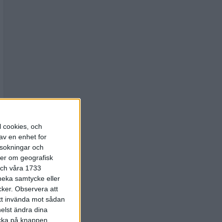
l cookies, och
av en enhet for
rsokningar och
ter om geografisk
 och våra 1733
 neka samtycke eller
cker.
Observera att
att invända mot sådan
elst ändra dina
licka på knappen