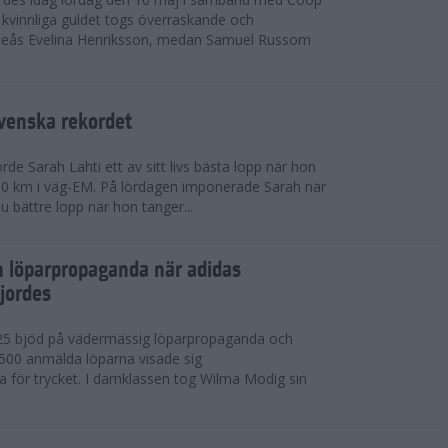
kvinnliga guldet togs överraskande och
eås Evelina Henriksson, medan Samuel Russom
venska rekordet
e Sarah Lahti ett av sitt livs bästa lopp när hon
 10 km i väg-EM. På lördagen imponerade Sarah när
u bättre lopp när hon tanger...
h löparpropaganda när adidas
jordes
25 bjöd på vädermässig löparpropaganda och
,500 anmälda löparna visade sig
la för trycket. I damklassen tog Wilma Modig sin