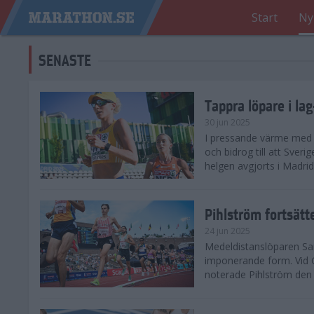
Start
Ny
SENASTE
Tappra löpare i la
30 jun 2025
I pressande värme med 3
och bidrog till att Sveri
helgen avgjorts i Madri
Pihlström fortsätt
24 jun 2025
Medeldistanslöparen Sam
imponerande form. Vid G
noterade Pihlström den 