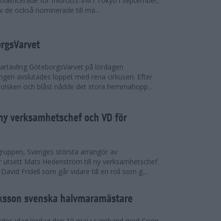
valificerade för friidrotts-VM i Tokyo i september,
v de också nominerade till mä...
orgsVarvet
partävling GöteborgsVarvet på lördagen
gen avslutades loppet med rena cirkusen. Efter
 solsken och blåst nådde det stora hemmahopp...
ny verksamhetschef och VD för
ruppen, Sveriges största arrangör av
utsett Mats Hedenström till ny verksamhetschef
avid Fridell som går vidare till en roll som g...
ksson svenska halvmaramästare
rdes idag lördag den 10 maj i samband med Coop