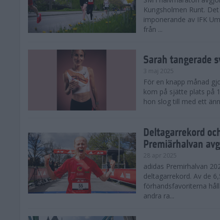
Kungsholmen Runt. Det 
imponerande av IFK Um
från ...
Sarah tangerade s
3 maj 2025
För en knapp månad gjord
kom på sjätte plats på
hon slog till med ett änn
Deltagarrekord oc
Premiärhalvan avg
28 apr 2025
adidas Premirhalvan 20
deltagarrekord. Av de 6
förhandsfavoriterna hål
andra ra...