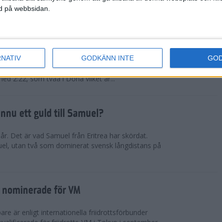
ned på webbsidan.
tiopien åter favorit
RNATIV
GODKÄNN INTE
GO
rna kommer från nationen som fortsätter lansera
fter den andra. Muluhabt Tsega slog personligt
med 2:22, som tvåa i Doha vilket är...
nnu ett guld till Samuel?
r. Det är vad Samuel från Eritrea har skördat.
el, utan två som dominerat svensk långdistans på
 nominerade för VM
e är enligt internationella friidrottsförbunder