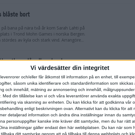
 blåste bort
pp på bana på nära två år kom Sarah Lahti på
 plats i Trond Mohn Games i norska Bergen.
 stördes av kyla och stark vind. Arrangöre...
arathon slår alla rekord
Vi värdesätter din integritet
865 i mål. Rekord i båda fallen. Det är 1863 fler
levenrorer och/eller får åtkomst till information på en enhet, till exempe
n förr på adidas Stockholm Marathon. Och trots de
ifter, såsom unika identifierare och standardinformation som skickas 
allvarliga sjukdomsfall.
g och innehåll, mätning av annonsering och innehåll, målgruppsunde
.
Med din tillåtelse kan vi och våra leverantörer använda exakta uppgif
entifiering via skanning av enheten. Du kan klicka för att godkänna vår
errklassen och dubbelt Etiopien i
sbehandling enligt beskrivningen ovan. Alternativt kan du klicka för att
dias Stockholm Marathon 2025
ll mer detaljerad information och ändra dina inställningar innan du samty
ina personuppgifter kanske inte kräver ditt samtycke, men du har rätt 
olm Marathon vanns i herrklassen av Onemus
Dina inställningar gäller endast den här webbplatsen. Du kan när som h
enya och av Shewarge Alene från Etiopien i
 tillbaka ditt samtycke genom att gå tillbaka till denna webbplats och k