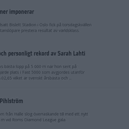
mer imponerar
lsatt Bislett Stadion i Oslo fick på torsdagskvällen
anslöpare prestera resultat av världsklass.
ch personligt rekord av Sarah Lahti
livs bästa lopp på 5 000 m när hon sent på
järde plats i Fast 5000 som avgjordes utanför
5.02,65 vilket är svenskt årsbästa och ...
 Pihlström
m från Hälle slog överraskande till med ett nytt
0 m vid Roms Diamond League gala.