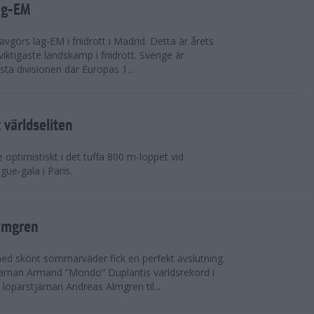
ag-EM
avgörs lag-EM i friidrott i Madrid. Detta är årets
iktigaste landskamp i friidrott. Sverige är
örsta divisionen där Europas 1...
världseliten
optimistiskt i det tuffa 800 m-loppet vid
ue-gala i Paris.
lmgren
 med skönt sommarväder fick en perfekt avslutning.
järnan Armand ”Mondo” Duplantis världsrekord i
löparstjärnan Andreas Almgren til...