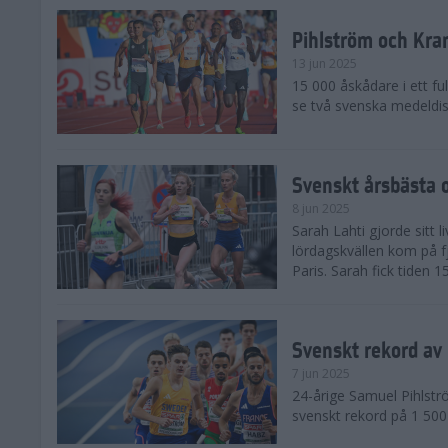
Pihlström och Kra
13 jun 2025
15 000 åskådare i ett ful
se två svenska medeldist
Svenskt årsbästa o
8 jun 2025
Sarah Lahti gjorde sitt 
lördagskvällen kom på f
Paris. Sarah fick tiden 1
Svenskt rekord av
7 jun 2025
24-årige Samuel Pihlströ
svenskt rekord på 1 50