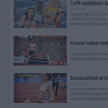
Tufft motstånd i l
24 jun 2025
I helgen, den 26-29 juni 
tuffaste och för många v
kvalificerat att tävla i f
Kramer satsar mot 
22 jun 2025
Andreas Kramer satsade 
fredagens Diamond Leag
Europarekord av A
15 jun 2025
En härlig Stadion-kväll
Först noterade superst
stav och sedan slog nye 