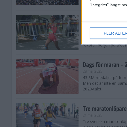
damklassen.
"Integritet" längst 
Dags för maran - E
28 maj 2025
FLER ALTE
De tre största favorite
den ena löparstjärnan e
rekord i början på året 
Dags för maran - ä
28 maj 2025
43 SM-medaljer på fem å
Men det är inte en Samu
2020-talet.
Tre maratonlöpare
21 maj 2025
Tre svenska maratonlöpar