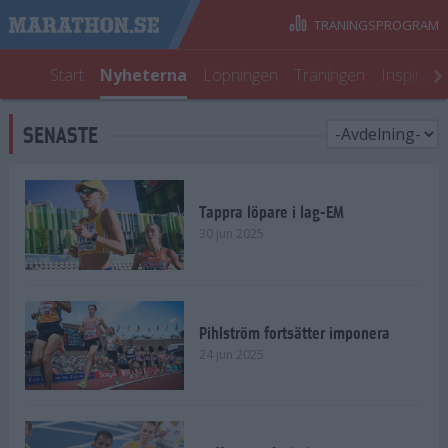
TRÄNINGSPROGRAM
Start
Nyheterna
Löpningen
Träningen
Inspirati
SENASTE
Tappra löpare i lag-EM
30 jun 2025
Pihlström fortsätter imponera
24 jun 2025