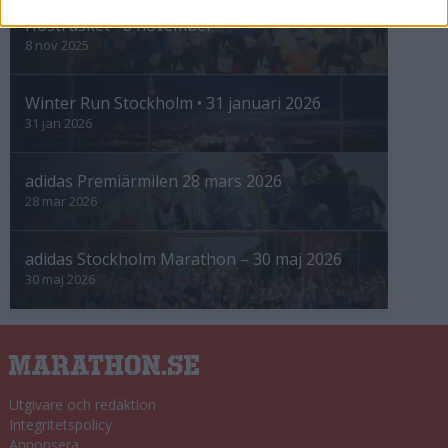
Höstrusket • 8 november
8 nov 2025
Winter Run Stockholm • 31 januari 2026
31 jan 2026
adidas Premiärmilen 28 mars 2026
28 mar 2026
adidas Stockholm Marathon – 30 maj 2026
30 maj 2026
Utgivare och redaktion
Integritetspolicy
Annonsera