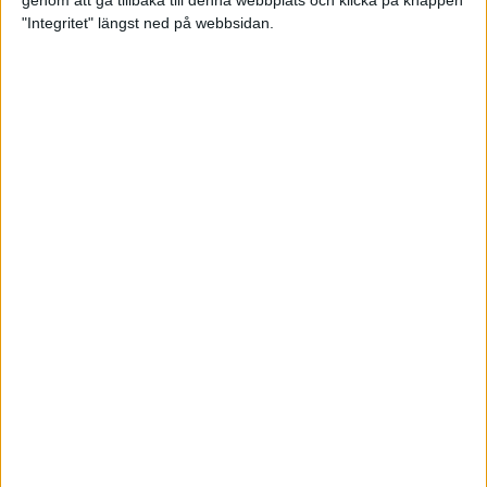
genom att gå tillbaka till denna webbplats och klicka på knappen
"Integritet" längst ned på webbsidan.
Svenskt årsbästa och personligt
rekord av Sarah Lahti
8 jun 2025
Svenskt rekord av Pihlström
7 jun 2025
Sarah Lahtis chans blåste bort
3 jun 2025
adidas Stockholm Marathon slår
alla rekord
31 maj 2025