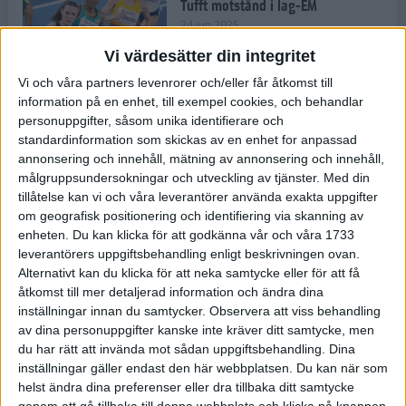
Tufft motstånd i lag-EM
24 jun 2025
Vi värdesätter din integritet
Vi och våra partners levenrorer och/eller får åtkomst till
information på en enhet, till exempel cookies, och behandlar
Kramer satsar mot världseliten
personuppgifter, såsom unika identifierare och
22 jun 2025
standardinformation som skickas av en enhet for anpassad
annonsering och innehåll, mätning av annonsering och innehåll,
målgruppsundersokningar och utveckling av tjänster.
Med din
tillåtelse kan vi och våra leverantörer använda exakta uppgifter
om geografisk positionering och identifiering via skanning av
Europarekord av Almgren
enheten. Du kan klicka för att godkänna vår och våra 1733
15 jun 2025
leverantörers uppgiftsbehandling enligt beskrivningen ovan.
Alternativt kan du klicka för att neka samtycke eller för att få
åtkomst till mer detaljerad information och ändra dina
inställningar innan du samtycker.
Observera att viss behandling
av dina personuppgifter kanske inte kräver ditt samtycke, men
Pihlström och Kramer imponerar
du har rätt att invända mot sådan uppgiftsbehandling. Dina
13 jun 2025
inställningar gäller endast den här webbplatsen. Du kan när som
helst ändra dina preferenser eller dra tillbaka ditt samtycke