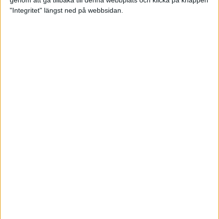
genom att gå tillbaka till denna webbplats och klicka på knappen
"Integritet" längst ned på webbsidan.
Svenskt årsbästa och personligt
rekord av Sarah Lahti
8 jun 2025
Svenskt rekord av Pihlström
7 jun 2025
Sarah Lahtis chans blåste bort
3 jun 2025
adidas Stockholm Marathon slår
alla rekord
31 maj 2025