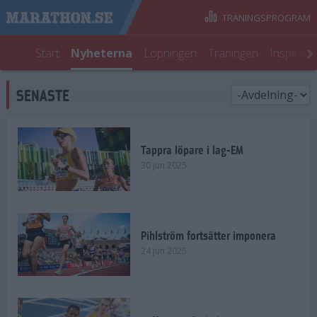
TRÄNINGSPROGRAM
Start
Nyheterna
Löpningen
Träningen
Inspirati
SENASTE
Tappra löpare i lag-EM
30 jun 2025
Pihlström fortsätter imponera
24 jun 2025