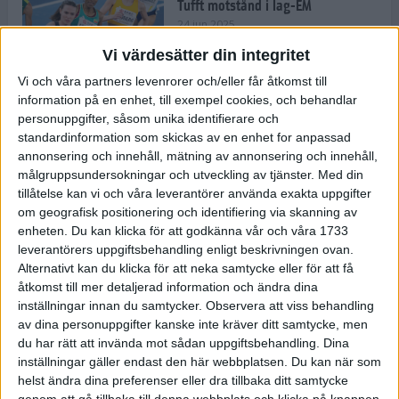
Tufft motstånd i lag-EM
24 jun 2025
Vi värdesätter din integritet
Vi och våra partners levenrorer och/eller får åtkomst till
information på en enhet, till exempel cookies, och behandlar
Kramer satsar mot världseliten
personuppgifter, såsom unika identifierare och
22 jun 2025
standardinformation som skickas av en enhet for anpassad
annonsering och innehåll, mätning av annonsering och innehåll,
målgruppsundersokningar och utveckling av tjänster.
Med din
tillåtelse kan vi och våra leverantörer använda exakta uppgifter
om geografisk positionering och identifiering via skanning av
Europarekord av Almgren
enheten. Du kan klicka för att godkänna vår och våra 1733
15 jun 2025
leverantörers uppgiftsbehandling enligt beskrivningen ovan.
Alternativt kan du klicka för att neka samtycke eller för att få
åtkomst till mer detaljerad information och ändra dina
inställningar innan du samtycker.
Observera att viss behandling
av dina personuppgifter kanske inte kräver ditt samtycke, men
Pihlström och Kramer imponerar
du har rätt att invända mot sådan uppgiftsbehandling. Dina
13 jun 2025
inställningar gäller endast den här webbplatsen. Du kan när som
helst ändra dina preferenser eller dra tillbaka ditt samtycke