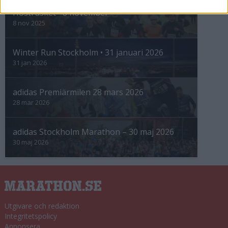
Höstrusket • 8 november
8 nov 2025
Winter Run Stockholm • 31 januari 2026
31 jan 2026
adidas Premiärmilen 28 mars 2026
28 mar 2026
adidas Stockholm Marathon – 30 maj 2026
30 maj 2026
Utgivare och redaktion
Integritetspolicy
Annonsera