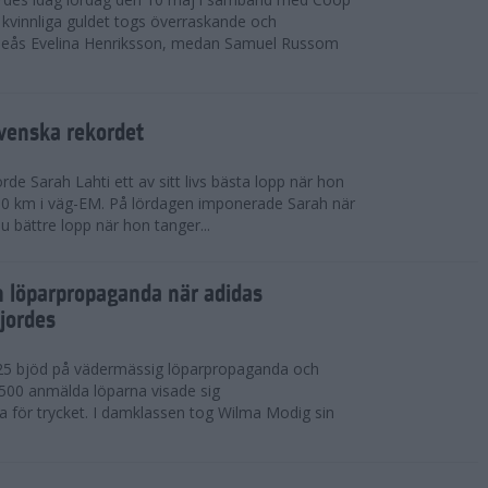
kvinnliga guldet togs överraskande och
eås Evelina Henriksson, medan Samuel Russom
venska rekordet
e Sarah Lahti ett av sitt livs bästa lopp när hon
 10 km i väg-EM. På lördagen imponerade Sarah när
u bättre lopp när hon tanger...
h löparpropaganda när adidas
jordes
25 bjöd på vädermässig löparpropaganda och
,500 anmälda löparna visade sig
la för trycket. I damklassen tog Wilma Modig sin