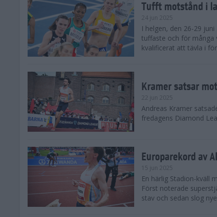
Tufft motstånd i l
24 jun 2025
I helgen, den 26-29 juni 
tuffaste och för många v
kvalificerat att tävla i f
Kramer satsar mot 
22 jun 2025
Andreas Kramer satsade 
fredagens Diamond Leag
Europarekord av A
15 jun 2025
En härlig Stadion-kväll
Först noterade superst
stav och sedan slog nye 