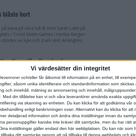
 blåste bort
pp på bana på nära två år kom Sarah Lahti på
 plats i Trond Mohn Games i norska Bergen.
 stördes av kyla och stark vind. Arrangöre...
arathon slår alla rekord
Vi värdesätter din integritet
865 i mål. Rekord i båda fallen. Det är 1863 fler
levenrorer och/eller får åtkomst till information på en enhet, till exempe
n förr på adidas Stockholm Marathon. Och trots de
ifter, såsom unika identifierare och standardinformation som skickas 
allvarliga sjukdomsfall.
g och innehåll, mätning av annonsering och innehåll, målgruppsunde
.
Med din tillåtelse kan vi och våra leverantörer använda exakta uppgif
entifiering via skanning av enheten. Du kan klicka för att godkänna vår
errklassen och dubbelt Etiopien i
sbehandling enligt beskrivningen ovan. Alternativt kan du klicka för att
dias Stockholm Marathon 2025
ll mer detaljerad information och ändra dina inställningar innan du samty
ina personuppgifter kanske inte kräver ditt samtycke, men du har rätt 
olm Marathon vanns i herrklassen av Onemus
Dina inställningar gäller endast den här webbplatsen. Du kan när som h
enya och av Shewarge Alene från Etiopien i
 tillbaka ditt samtycke genom att gå tillbaka till denna webbplats och k