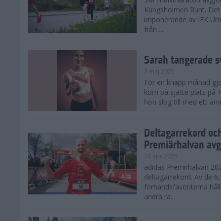
Kungsholmen Runt. Det 
imponerande av IFK Um
från ...
Sarah tangerade s
3 maj 2025
För en knapp månad gjord
kom på sjätte plats på
hon slog till med ett änn
Deltagarrekord oc
Premiärhalvan avg
28 apr 2025
adidas Premirhalvan 20
deltagarrekord. Av de 6
förhandsfavoriterna hål
andra ra...