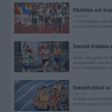
Pihlström och Kra
13 jun 2025
15 000 åskådare i ett ful
se två svenska medeldist
Svenskt årsbästa o
8 jun 2025
Sarah Lahti gjorde sitt 
lördagskvällen kom på f
Paris. Sarah fick tiden 1
Svenskt rekord av
7 jun 2025
24-årige Samuel Pihlströ
svenskt rekord på 1 50