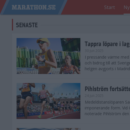
Start
Ny
SENASTE
Tappra löpare i la
30 jun 2025
I pressande värme med 3
och bidrog till att Sveri
helgen avgjorts i Madri
Pihlström fortsätt
24 jun 2025
Medeldistanslöparen Sam
imponerande form. Vid G
noterade Pihlström den 