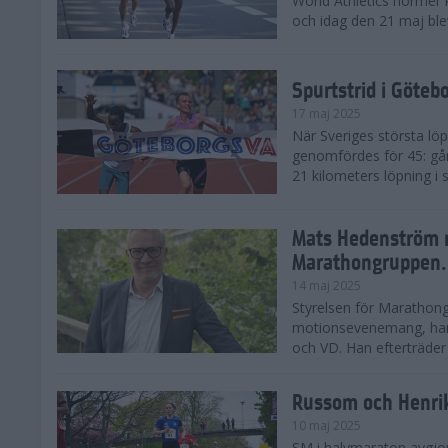
World Athletics normer k
och idag den 21 maj ble
Spurtstrid i Göteb
17 maj 2025
När Sveriges största lö
genomfördes för 45: gån
21 kilometers löpning i
Mats Hedenström 
Marathongruppen.
14 maj 2025
Styrelsen för Marathong
motionsevenemang, har 
och VD. Han efterträder D
Russom och Henri
10 maj 2025
SM i halvmaraton avgjo