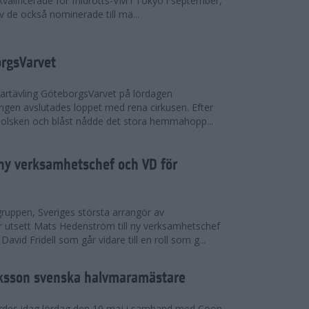
valificerade för friidrotts-VM i Tokyo i september,
v de också nominerade till mä...
orgsVarvet
partävling GöteborgsVarvet på lördagen
gen avslutades loppet med rena cirkusen. Efter
 solsken och blåst nådde det stora hemmahopp...
ny verksamhetschef och VD för
ruppen, Sveriges största arrangör av
utsett Mats Hedenström till ny verksamhetschef
avid Fridell som går vidare till en roll som g...
ksson svenska halvmaramästare
rdes idag lördag den 10 maj i samband med Coop