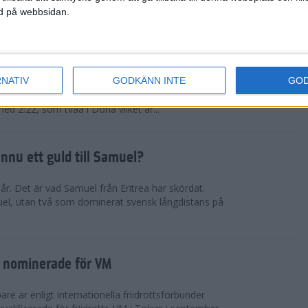
ned på webbsidan.
tiopien åter favorit
RNATIV
GODKÄNN INTE
GO
rna kommer från nationen som fortsätter lansera
fter den andra. Muluhabt Tsega slog personligt
med 2:22, som tvåa i Doha vilket är...
nnu ett guld till Samuel?
r. Det är vad Samuel från Eritrea har skördat.
el, utan två som dominerat svensk långdistans på
 nominerade för VM
e är enligt internationella friidrottsförbunder