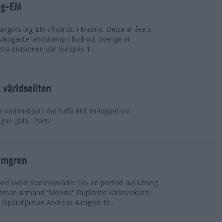
ag-EM
avgörs lag-EM i friidrott i Madrid. Detta är årets
iktigaste landskamp i friidrott. Sverige är
örsta divisionen där Europas 1...
världseliten
optimistiskt i det tuffa 800 m-loppet vid
ue-gala i Paris.
lmgren
 med skönt sommarväder fick en perfekt avslutning.
järnan Armand ”Mondo” Duplantis världsrekord i
löparstjärnan Andreas Almgren til...