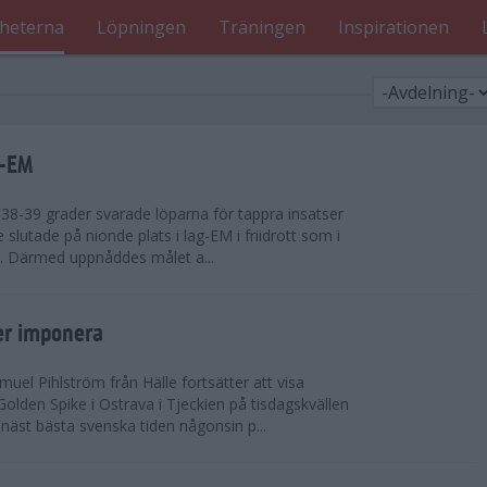
heterna
Löpningen
Träningen
Inspirationen
g-EM
8-39 grader svarade löparna för tappra insatser
ge slutade på nionde plats i lag-EM i friidrott som i
d. Därmed uppnåddes målet a...
er imponera
uel Pihlström från Hälle fortsätter att visa
olden Spike i Ostrava i Tjeckien på tisdagskvällen
näst bästa svenska tiden någonsin p...