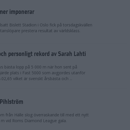
mer imponerar
lsatt Bislett Stadion i Oslo fick på torsdagskvällen
anslöpare prestera resultat av världsklass.
ch personligt rekord av Sarah Lahti
livs bästa lopp på 5 000 m när hon sent på
järde plats i Fast 5000 som avgjordes utanför
5.02,65 vilket är svenskt årsbästa och ...
 Pihlström
m från Hälle slog överraskande till med ett nytt
0 m vid Roms Diamond League gala.