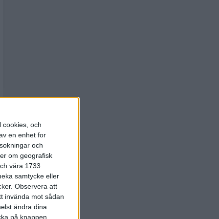
l cookies, och
av en enhet for
rsokningar och
ter om geografisk
 och våra 1733
 neka samtycke eller
cker.
Observera att
att invända mot sådan
elst ändra dina
licka på knappen