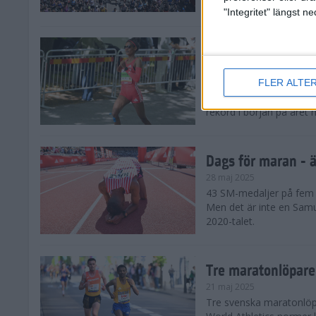
damklassen.
"Integritet" längst 
Dags för maran - E
28 maj 2025
FLER ALTE
De tre största favorite
den ena löparstjärnan e
rekord i början på året 
Dags för maran - ä
28 maj 2025
43 SM-medaljer på fem å
Men det är inte en Samu
2020-talet.
Tre maratonlöpare
21 maj 2025
Tre svenska maratonlöpar