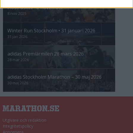
Höstrusket • 8 november
8 nov 2025
Winter Run Stockholm • 31 januari 2026
31 jan 2026
adidas Premiärmilen 28 mars 2026
28 mar 2026
adidas Stockholm Marathon – 30 maj 2026
30 maj 2026
Utgivare och redaktion
Integritetspolicy
Annonsera