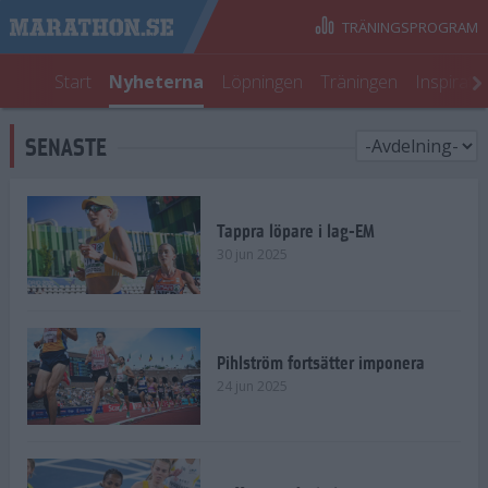
TRÄNINGSPROGRAM
Start
Nyheterna
Löpningen
Träningen
Inspirati
SENASTE
Tappra löpare i lag-EM
30 jun 2025
Pihlström fortsätter imponera
24 jun 2025