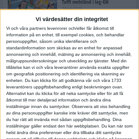
Tufft motstånd i lag-EM
24 jun 2025
Vi värdesätter din integritet
Vi och våra partners levenrorer och/eller får åtkomst till
information på en enhet, till exempel cookies, och behandlar
Kramer satsar mot världseliten
personuppgifter, såsom unika identifierare och
22 jun 2025
standardinformation som skickas av en enhet for anpassad
annonsering och innehåll, mätning av annonsering och innehåll,
målgruppsundersokningar och utveckling av tjänster.
Med din
tillåtelse kan vi och våra leverantörer använda exakta uppgifter
om geografisk positionering och identifiering via skanning av
Europarekord av Almgren
enheten. Du kan klicka för att godkänna vår och våra 1733
15 jun 2025
leverantörers uppgiftsbehandling enligt beskrivningen ovan.
Alternativt kan du klicka för att neka samtycke eller för att få
åtkomst till mer detaljerad information och ändra dina
inställningar innan du samtycker.
Observera att viss behandling
av dina personuppgifter kanske inte kräver ditt samtycke, men
Pihlström och Kramer imponerar
du har rätt att invända mot sådan uppgiftsbehandling. Dina
13 jun 2025
inställningar gäller endast den här webbplatsen. Du kan när som
helst ändra dina preferenser eller dra tillbaka ditt samtycke