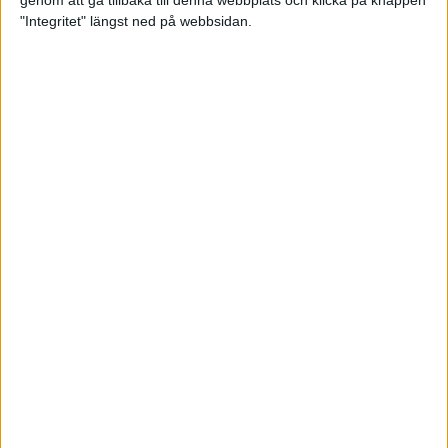
genom att gå tillbaka till denna webbplats och klicka på knappen
"Integritet" längst ned på webbsidan.
Svenskt årsbästa och personligt
rekord av Sarah Lahti
8 jun 2025
Svenskt rekord av Pihlström
7 jun 2025
Sarah Lahtis chans blåste bort
3 jun 2025
adidas Stockholm Marathon slår
alla rekord
31 maj 2025