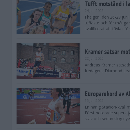
Tufft motstånd i l
24 jun 2025
I helgen, den 26-29 juni 
tuffaste och för många v
kvalificerat att tävla i f
Kramer satsar mot 
22 jun 2025
Andreas Kramer satsade 
fredagens Diamond Leag
Europarekord av A
15 jun 2025
En härlig Stadion-kväll
Först noterade superst
stav och sedan slog nye 