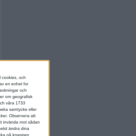
l cookies, och
av en enhet for
rsokningar och
ter om geografisk
 och våra 1733
 neka samtycke eller
cker.
Observera att
att invända mot sådan
elst ändra dina
licka på knappen