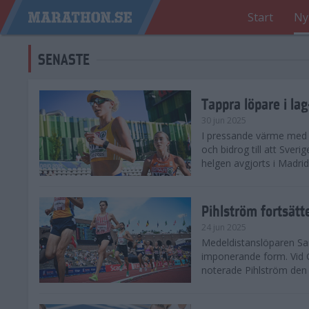
Start
Ny
SENASTE
Tappra löpare i la
30 jun 2025
I pressande värme med 3
och bidrog till att Sveri
helgen avgjorts i Madri
Pihlström fortsätt
24 jun 2025
Medeldistanslöparen Sam
imponerande form. Vid G
noterade Pihlström den 