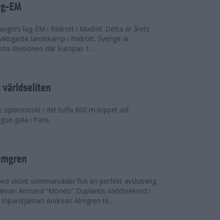
ag-EM
avgörs lag-EM i friidrott i Madrid. Detta är årets
iktigaste landskamp i friidrott. Sverige är
örsta divisionen där Europas 1...
världseliten
optimistiskt i det tuffa 800 m-loppet vid
ue-gala i Paris.
lmgren
 med skönt sommarväder fick en perfekt avslutning.
järnan Armand ”Mondo” Duplantis världsrekord i
löparstjärnan Andreas Almgren til...