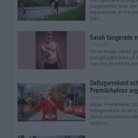
Kungsholmen Runt. Det 
imponerande av IFK Um
från ...
Sarah tangerade s
3 maj 2025
För en knapp månad gjord
kom på sjätte plats på
hon slog till med ett änn
Deltagarrekord oc
Premiärhalvan avg
28 apr 2025
adidas Premirhalvan 20
deltagarrekord. Av de 6
förhandsfavoriterna hål
andra ra...