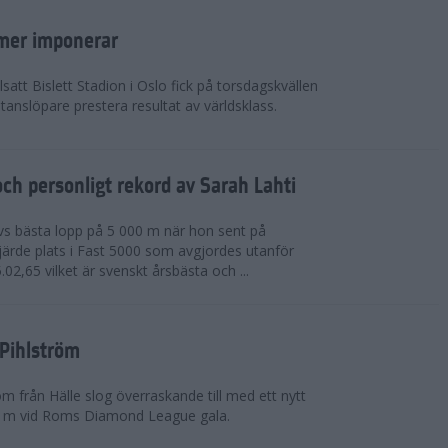
mer imponerar
lsatt Bislett Stadion i Oslo fick på torsdagskvällen
anslöpare prestera resultat av världsklass.
ch personligt rekord av Sarah Lahti
livs bästa lopp på 5 000 m när hon sent på
järde plats i Fast 5000 som avgjordes utanför
5.02,65 vilket är svenskt årsbästa och ...
 Pihlström
m från Hälle slog överraskande till med ett nytt
0 m vid Roms Diamond League gala.