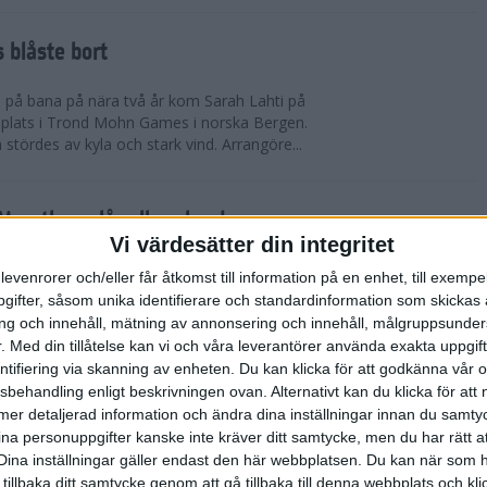
 blåste bort
pp på bana på nära två år kom Sarah Lahti på
 plats i Trond Mohn Games i norska Bergen.
 stördes av kyla och stark vind. Arrangöre...
arathon slår alla rekord
Vi värdesätter din integritet
865 i mål. Rekord i båda fallen. Det är 1863 fler
levenrorer och/eller får åtkomst till information på en enhet, till exempe
n förr på adidas Stockholm Marathon. Och trots de
ifter, såsom unika identifierare och standardinformation som skickas 
allvarliga sjukdomsfall.
g och innehåll, mätning av annonsering och innehåll, målgruppsunde
.
Med din tillåtelse kan vi och våra leverantörer använda exakta uppgif
entifiering via skanning av enheten. Du kan klicka för att godkänna vår
errklassen och dubbelt Etiopien i
sbehandling enligt beskrivningen ovan. Alternativt kan du klicka för att
dias Stockholm Marathon 2025
ll mer detaljerad information och ändra dina inställningar innan du samty
ina personuppgifter kanske inte kräver ditt samtycke, men du har rätt 
olm Marathon vanns i herrklassen av Onemus
Dina inställningar gäller endast den här webbplatsen. Du kan när som h
enya och av Shewarge Alene från Etiopien i
 tillbaka ditt samtycke genom att gå tillbaka till denna webbplats och k