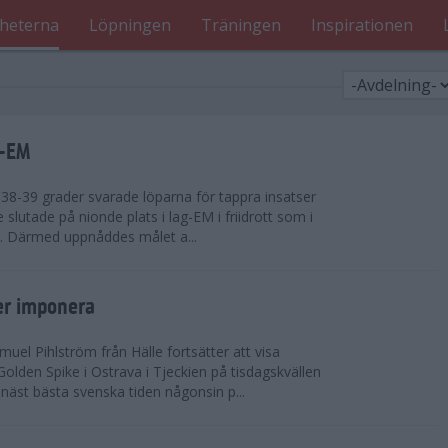
heterna
Löpningen
Träningen
Inspirationen
g-EM
8-39 grader svarade löparna för tappra insatser
ge slutade på nionde plats i lag-EM i friidrott som i
d. Därmed uppnåddes målet a...
er imponera
uel Pihlström från Hälle fortsätter att visa
olden Spike i Ostrava i Tjeckien på tisdagskvällen
näst bästa svenska tiden någonsin p...