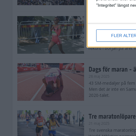
damklassen.
"Integritet" längst 
Dags för maran - E
28 maj 2025
FLER ALTE
De tre största favorite
den ena löparstjärnan e
rekord i början på året 
Dags för maran - ä
28 maj 2025
43 SM-medaljer på fem å
Men det är inte en Samu
2020-talet.
Tre maratonlöpare
21 maj 2025
Tre svenska maratonlöpar