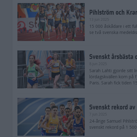
Pihlström och Kra
13 jun 2025
15 000 åskådare i ett ful
se två svenska medeldist
Svenskt årsbästa o
8 jun 2025
Sarah Lahti gjorde sitt 
lördagskvällen kom på f
Paris. Sarah fick tiden 1
Svenskt rekord av
7 jun 2025
24-årige Samuel Pihlströ
svenskt rekord på 1 50