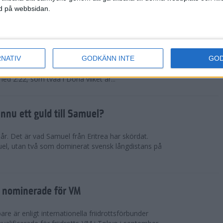
ned på webbsidan.
tiopien åter favorit
RNATIV
GODKÄNN INTE
GO
rna kommer från nationen som fortsätter lansera
fter den andra. Muluhabt Tsega slog personligt
med 2:22, som tvåa i Doha vilket är...
nnu ett guld till Samuel?
r. Det är vad Samuel från Eritrea har skördat.
el, utan två som dominerat svensk långdistans på
 nominerade för VM
e är enligt internationella friidrottsförbunder