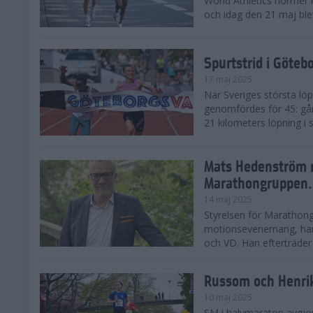
World Athletics normer k
och idag den 21 maj ble
Spurtstrid i Göteb
17 maj 2025
När Sveriges största lö
genomfördes för 45: gån
21 kilometers löpning i
Mats Hedenström 
Marathongruppen.
14 maj 2025
Styrelsen för Marathong
motionsevenemang, har 
och VD. Han efterträder D
Russom och Henri
10 maj 2025
SM i halvmaraton avgjo