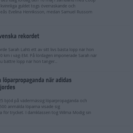
kvinnliga guldet togs överraskande och
eås Evelina Henriksson, medan Samuel Russom
venska rekordet
e Sarah Lahti ett av sitt livs bästa lopp när hon
 10 km i väg-EM. På lördagen imponerade Sarah när
u bättre lopp när hon tanger...
h löparpropaganda när adidas
jordes
25 bjöd på vädermässig löparpropaganda och
,500 anmälda löparna visade sig
la för trycket. I damklassen tog Wilma Modig sin