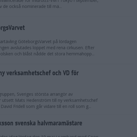
valificerade för friidrotts-VM i Tokyo i september,
v de också nominerade till mä...
orgsVarvet
partävling GöteborgsVarvet på lördagen
gen avslutades loppet med rena cirkusen. Efter
 solsken och blåst nådde det stora hemmahopp...
ny verksamhetschef och VD för
ruppen, Sveriges största arrangör av
utsett Mats Hedenström till ny verksamhetschef
avid Fridell som går vidare till en roll som g...
ksson svenska halvmaramästare
rdes idag lördag den 10 maj i samband med Coop