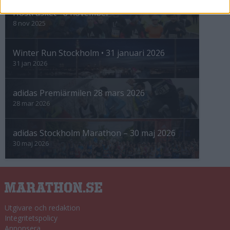
Höstrusket • 8 november
8 nov 2025
Winter Run Stockholm • 31 januari 2026
31 jan 2026
adidas Premiärmilen 28 mars 2026
28 mar 2026
adidas Stockholm Marathon – 30 maj 2026
30 maj 2026
Utgivare och redaktion
Integritetspolicy
Annonsera