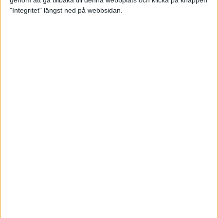
genom att gå tillbaka till denna webbplats och klicka på knappen
"Integritet" längst ned på webbsidan.
Svenskt årsbästa och personligt
rekord av Sarah Lahti
8 jun 2025
Svenskt rekord av Pihlström
7 jun 2025
Sarah Lahtis chans blåste bort
3 jun 2025
adidas Stockholm Marathon slår
alla rekord
31 maj 2025