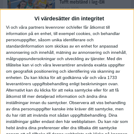
Tufft motstånd i lag-EM
24 jun 2025
Vi värdesätter din integritet
Vi och våra partners levenrorer och/eller får åtkomst till
information på en enhet, till exempel cookies, och behandlar
Kramer satsar mot världseliten
personuppgifter, såsom unika identifierare och
22 jun 2025
standardinformation som skickas av en enhet for anpassad
annonsering och innehåll, mätning av annonsering och innehåll,
målgruppsundersokningar och utveckling av tjänster.
Med din
tillåtelse kan vi och våra leverantörer använda exakta uppgifter
om geografisk positionering och identifiering via skanning av
Europarekord av Almgren
enheten. Du kan klicka för att godkänna vår och våra 1733
15 jun 2025
leverantörers uppgiftsbehandling enligt beskrivningen ovan.
Alternativt kan du klicka för att neka samtycke eller för att få
åtkomst till mer detaljerad information och ändra dina
inställningar innan du samtycker.
Observera att viss behandling
av dina personuppgifter kanske inte kräver ditt samtycke, men
Pihlström och Kramer imponerar
du har rätt att invända mot sådan uppgiftsbehandling. Dina
13 jun 2025
inställningar gäller endast den här webbplatsen. Du kan när som
helst ändra dina preferenser eller dra tillbaka ditt samtycke