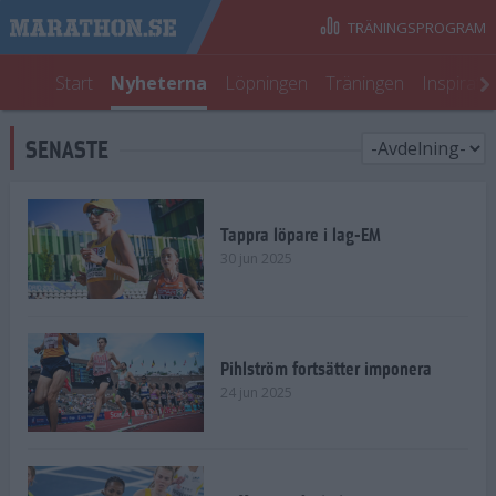
TRÄNINGSPROGRAM
Start
Nyheterna
Löpningen
Träningen
Inspirati
SENASTE
Tappra löpare i lag-EM
30 jun 2025
Pihlström fortsätter imponera
24 jun 2025