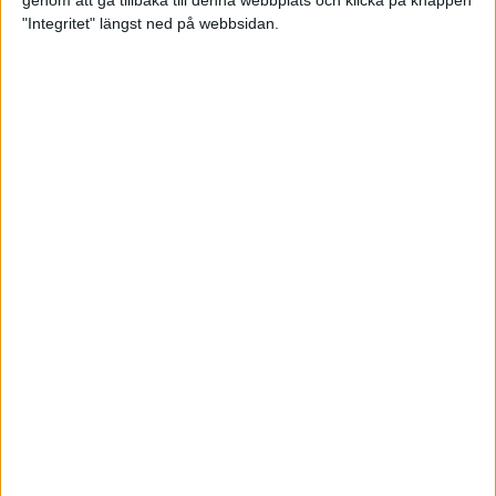
genom att gå tillbaka till denna webbplats och klicka på knappen
"Integritet" längst ned på webbsidan.
Svenskt årsbästa och personligt
rekord av Sarah Lahti
8 jun 2025
Svenskt rekord av Pihlström
7 jun 2025
Sarah Lahtis chans blåste bort
3 jun 2025
adidas Stockholm Marathon slår
alla rekord
31 maj 2025