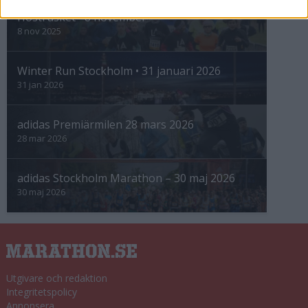
Höstrusket • 8 november
8 nov 2025
Winter Run Stockholm • 31 januari 2026
31 jan 2026
adidas Premiärmilen 28 mars 2026
28 mar 2026
adidas Stockholm Marathon – 30 maj 2026
30 maj 2026
Utgivare och redaktion
Integritetspolicy
Annonsera