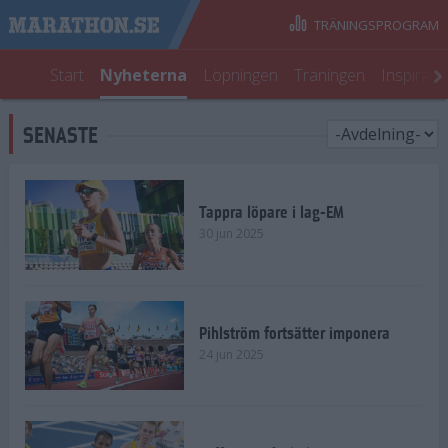
TRÄNINGSPROGRAM
Start
Nyheterna
Löpningen
Träningen
Inspirati
SENASTE
Tappra löpare i lag-EM
30 jun 2025
Pihlström fortsätter imponera
24 jun 2025