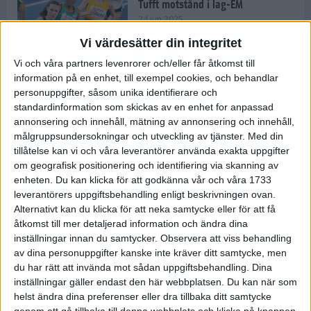
Tufft motstånd i lag-EM
24 jun 2025
Vi värdesätter din integritet
Vi och våra partners levenrorer och/eller får åtkomst till
information på en enhet, till exempel cookies, och behandlar
Kramer satsar mot världseliten
personuppgifter, såsom unika identifierare och
22 jun 2025
standardinformation som skickas av en enhet for anpassad
annonsering och innehåll, mätning av annonsering och innehåll,
målgruppsundersokningar och utveckling av tjänster.
Med din
tillåtelse kan vi och våra leverantörer använda exakta uppgifter
om geografisk positionering och identifiering via skanning av
Europarekord av Almgren
enheten. Du kan klicka för att godkänna vår och våra 1733
15 jun 2025
leverantörers uppgiftsbehandling enligt beskrivningen ovan.
Alternativt kan du klicka för att neka samtycke eller för att få
åtkomst till mer detaljerad information och ändra dina
inställningar innan du samtycker.
Observera att viss behandling
av dina personuppgifter kanske inte kräver ditt samtycke, men
Pihlström och Kramer imponerar
du har rätt att invända mot sådan uppgiftsbehandling. Dina
13 jun 2025
inställningar gäller endast den här webbplatsen. Du kan när som
helst ändra dina preferenser eller dra tillbaka ditt samtycke