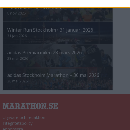
Höstrusket • 8 november
8 nov 2025
Winter Run Stockholm • 31 januari 2026
31 jan 2026
adidas Premiärmilen 28 mars 2026
28 mar 2026
adidas Stockholm Marathon – 30 maj 2026
30 maj 2026
Utgivare och redaktion
Integritetspolicy
Annonsera