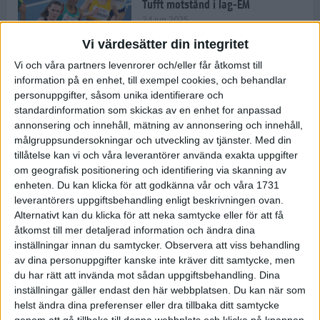
Tufft motstånd i lag-EM
24 jun 2025
Vi värdesätter din integritet
Vi och våra partners levenrorer och/eller får åtkomst till
information på en enhet, till exempel cookies, och behandlar
Kramer satsar mot världseliten
personuppgifter, såsom unika identifierare och
22 jun 2025
standardinformation som skickas av en enhet for anpassad
annonsering och innehåll, mätning av annonsering och innehåll,
målgruppsundersokningar och utveckling av tjänster.
Med din
tillåtelse kan vi och våra leverantörer använda exakta uppgifter
om geografisk positionering och identifiering via skanning av
Europarekord av Almgren
enheten. Du kan klicka för att godkänna vår och våra 1731
15 jun 2025
leverantörers uppgiftsbehandling enligt beskrivningen ovan.
Alternativt kan du klicka för att neka samtycke eller för att få
åtkomst till mer detaljerad information och ändra dina
inställningar innan du samtycker.
Observera att viss behandling
av dina personuppgifter kanske inte kräver ditt samtycke, men
Pihlström och Kramer imponerar
du har rätt att invända mot sådan uppgiftsbehandling. Dina
13 jun 2025
inställningar gäller endast den här webbplatsen. Du kan när som
helst ändra dina preferenser eller dra tillbaka ditt samtycke