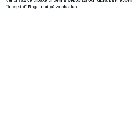
genom att gå tillbaka till denna webbplats och klicka på knappen
"Integritet" längst ned på webbsidan.
Svenskt årsbästa och personligt
rekord av Sarah Lahti
8 jun 2025
Svenskt rekord av Pihlström
7 jun 2025
Sarah Lahtis chans blåste bort
3 jun 2025
adidas Stockholm Marathon slår
alla rekord
31 maj 2025