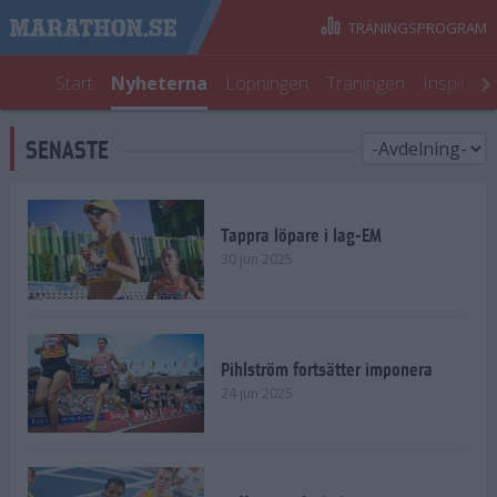
TRÄNINGSPROGRAM
Start
Nyheterna
Löpningen
Träningen
Inspirati
SENASTE
Tappra löpare i lag-EM
30 jun 2025
Pihlström fortsätter imponera
24 jun 2025