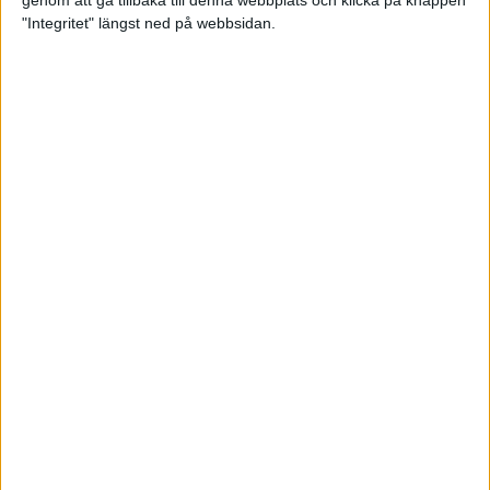
genom att gå tillbaka till denna webbplats och klicka på knappen
"Integritet" längst ned på webbsidan.
Svenskt årsbästa och personligt
rekord av Sarah Lahti
8 jun 2025
Svenskt rekord av Pihlström
7 jun 2025
Sarah Lahtis chans blåste bort
3 jun 2025
adidas Stockholm Marathon slår
alla rekord
31 maj 2025