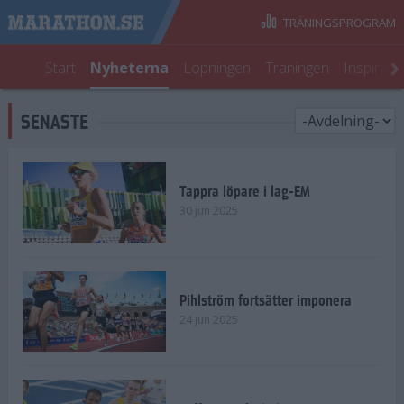
TRÄNINGSPROGRAM
Start
Nyheterna
Löpningen
Träningen
Inspirati
SENASTE
Tappra löpare i lag-EM
30 jun 2025
Pihlström fortsätter imponera
24 jun 2025