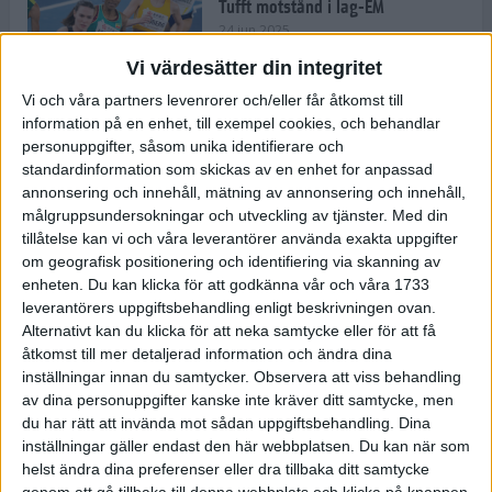
Tufft motstånd i lag-EM
24 jun 2025
Vi värdesätter din integritet
Vi och våra partners levenrorer och/eller får åtkomst till
information på en enhet, till exempel cookies, och behandlar
Kramer satsar mot världseliten
personuppgifter, såsom unika identifierare och
22 jun 2025
standardinformation som skickas av en enhet for anpassad
annonsering och innehåll, mätning av annonsering och innehåll,
målgruppsundersokningar och utveckling av tjänster.
Med din
tillåtelse kan vi och våra leverantörer använda exakta uppgifter
om geografisk positionering och identifiering via skanning av
Europarekord av Almgren
enheten. Du kan klicka för att godkänna vår och våra 1733
15 jun 2025
leverantörers uppgiftsbehandling enligt beskrivningen ovan.
Alternativt kan du klicka för att neka samtycke eller för att få
åtkomst till mer detaljerad information och ändra dina
inställningar innan du samtycker.
Observera att viss behandling
av dina personuppgifter kanske inte kräver ditt samtycke, men
Pihlström och Kramer imponerar
du har rätt att invända mot sådan uppgiftsbehandling. Dina
13 jun 2025
inställningar gäller endast den här webbplatsen. Du kan när som
helst ändra dina preferenser eller dra tillbaka ditt samtycke