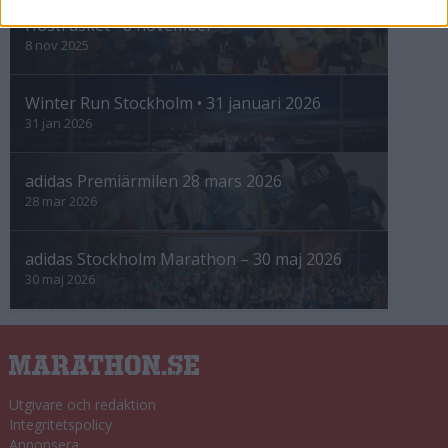
Höstrusket • 8 november
8 nov 2025
Winter Run Stockholm • 31 januari 2026
31 jan 2026
adidas Premiärmilen 28 mars 2026
28 mar 2026
adidas Stockholm Marathon – 30 maj 2026
30 maj 2026
Utgivare och redaktion
Integritetspolicy
Annonsera