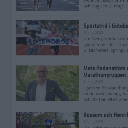
World Athletics normer k
och idag den 21 maj ble
Spurtstrid i Göteb
17 maj 2025
När Sveriges största lö
genomfördes för 45: gån
21 kilometers löpning i
Mats Hedenström 
Marathongruppen.
14 maj 2025
Styrelsen för Marathong
motionsevenemang, har 
och VD. Han efterträder D
Russom och Henri
10 maj 2025
SM i halvmaraton avgjo