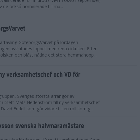
valificerade för friidrotts-VM i Tokyo i september,
v de också nominerade till mä...
orgsVarvet
partävling GöteborgsVarvet på lördagen
gen avslutades loppet med rena cirkusen. Efter
 solsken och blåst nådde det stora hemmahopp...
ny verksamhetschef och VD för
ruppen, Sveriges största arrangör av
utsett Mats Hedenström till ny verksamhetschef
avid Fridell som går vidare till en roll som g...
ksson svenska halvmaramästare
rdes idag lördag den 10 maj i samband med Coop