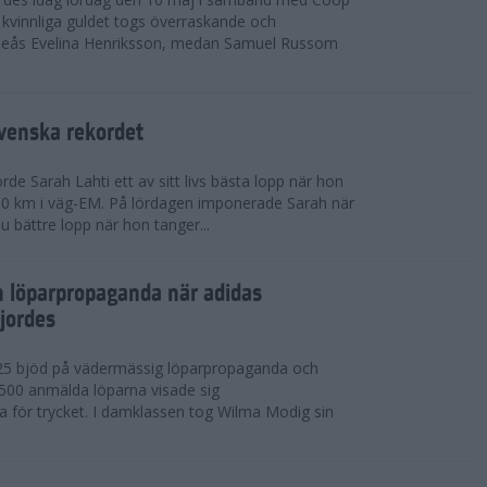
kvinnliga guldet togs överraskande och
eås Evelina Henriksson, medan Samuel Russom
venska rekordet
e Sarah Lahti ett av sitt livs bästa lopp när hon
 10 km i väg-EM. På lördagen imponerade Sarah när
u bättre lopp när hon tanger...
h löparpropaganda när adidas
jordes
25 bjöd på vädermässig löparpropaganda och
,500 anmälda löparna visade sig
la för trycket. I damklassen tog Wilma Modig sin