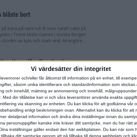
 blåste bort
pp på bana på nära två år kom Sarah Lahti på
 plats i Trond Mohn Games i norska Bergen.
 stördes av kyla och stark vind. Arrangöre...
arathon slår alla rekord
Vi värdesätter din integritet
865 i mål. Rekord i båda fallen. Det är 1863 fler
levenrorer och/eller får åtkomst till information på en enhet, till exempe
n förr på adidas Stockholm Marathon. Och trots de
ifter, såsom unika identifierare och standardinformation som skickas 
allvarliga sjukdomsfall.
g och innehåll, mätning av annonsering och innehåll, målgruppsunde
.
Med din tillåtelse kan vi och våra leverantörer använda exakta uppgif
entifiering via skanning av enheten. Du kan klicka för att godkänna vår
errklassen och dubbelt Etiopien i
sbehandling enligt beskrivningen ovan. Alternativt kan du klicka för att
dias Stockholm Marathon 2025
ll mer detaljerad information och ändra dina inställningar innan du samty
ina personuppgifter kanske inte kräver ditt samtycke, men du har rätt 
olm Marathon vanns i herrklassen av Onemus
Dina inställningar gäller endast den här webbplatsen. Du kan när som h
enya och av Shewarge Alene från Etiopien i
 tillbaka ditt samtycke genom att gå tillbaka till denna webbplats och k