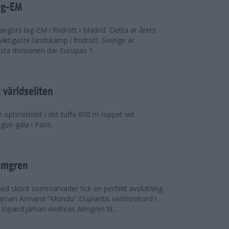
ag-EM
avgörs lag-EM i friidrott i Madrid. Detta är årets
iktigaste landskamp i friidrott. Sverige är
örsta divisionen där Europas 1...
världseliten
optimistiskt i det tuffa 800 m-loppet vid
ue-gala i Paris.
lmgren
 med skönt sommarväder fick en perfekt avslutning.
järnan Armand ”Mondo” Duplantis världsrekord i
löparstjärnan Andreas Almgren til...