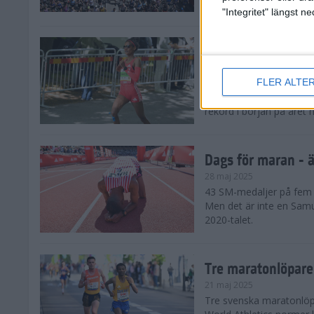
damklassen.
"Integritet" längst 
Dags för maran - E
28 maj 2025
FLER ALTE
De tre största favorite
den ena löparstjärnan e
rekord i början på året 
Dags för maran - ä
28 maj 2025
43 SM-medaljer på fem å
Men det är inte en Samu
2020-talet.
Tre maratonlöpare
21 maj 2025
Tre svenska maratonlöpar