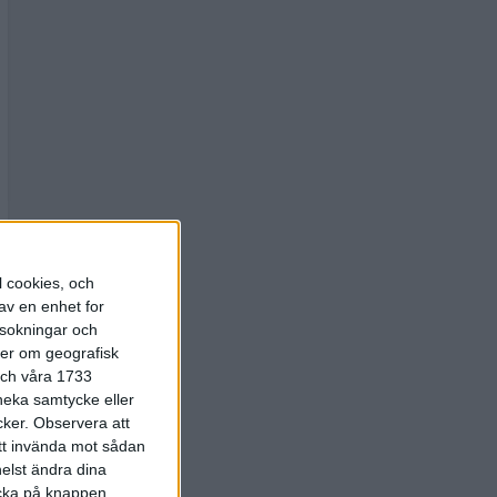
l cookies, och
av en enhet for
rsokningar och
ter om geografisk
 och våra 1733
 neka samtycke eller
cker.
Observera att
att invända mot sådan
elst ändra dina
licka på knappen