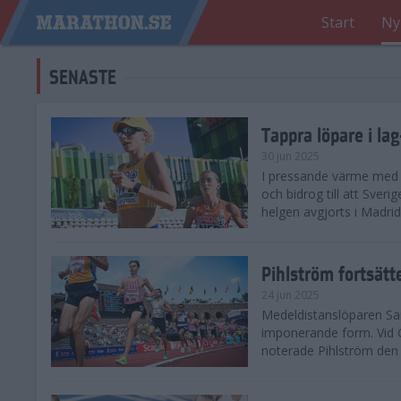
Start
Ny
SENASTE
Tappra löpare i la
30 jun 2025
I pressande värme med 3
och bidrog till att Sveri
helgen avgjorts i Madri
Pihlström fortsätt
24 jun 2025
Medeldistanslöparen Sam
imponerande form. Vid G
noterade Pihlström den 