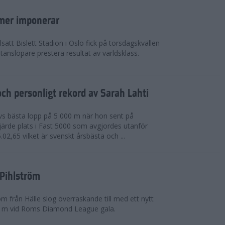
mer imponerar
lsatt Bislett Stadion i Oslo fick på torsdagskvällen
anslöpare prestera resultat av världsklass.
ch personligt rekord av Sarah Lahti
livs bästa lopp på 5 000 m när hon sent på
järde plats i Fast 5000 som avgjordes utanför
5.02,65 vilket är svenskt årsbästa och ...
 Pihlström
m från Hälle slog överraskande till med ett nytt
0 m vid Roms Diamond League gala.