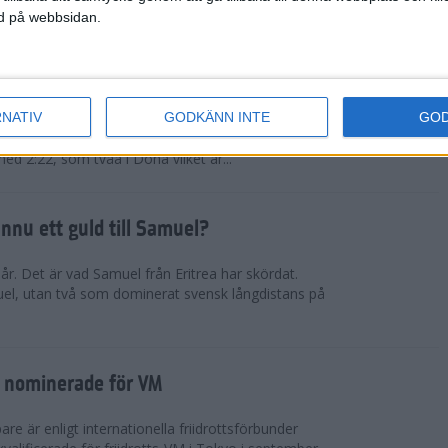
ned på webbsidan.
tiopien åter favorit
RNATIV
GODKÄNN INTE
GO
rna kommer från nationen som fortsätter lansera
fter den andra. Muluhabt Tsega slog personligt
med 2:22, som tvåa i Doha vilket är...
nnu ett guld till Samuel?
r. Det är vad Samuel från Eritrea har skördat.
el, utan två som dominerat svensk långdistans på
 nominerade för VM
e är enligt internationella friidrottsförbunder