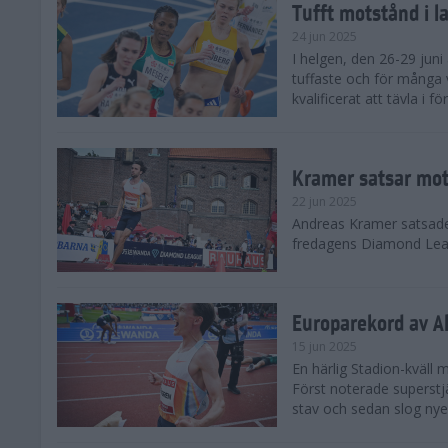
Tufft motstånd i l
24 jun 2025
I helgen, den 26-29 juni 
tuffaste och för många v
kvalificerat att tävla i f
Kramer satsar mot 
22 jun 2025
Andreas Kramer satsade 
fredagens Diamond Leag
Europarekord av A
15 jun 2025
En härlig Stadion-kväll
Först noterade superst
stav och sedan slog nye 