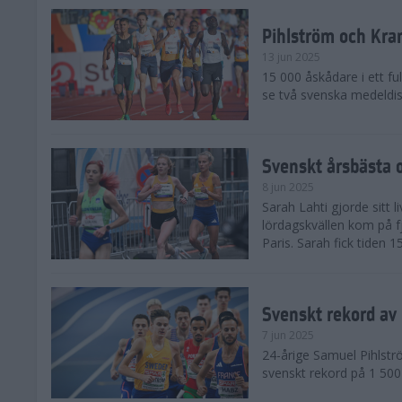
Pihlström och Kra
13 jun 2025
15 000 åskådare i ett ful
se två svenska medeldist
Svenskt årsbästa o
8 jun 2025
Sarah Lahti gjorde sitt 
lördagskvällen kom på f
Paris. Sarah fick tiden 1
Svenskt rekord av
7 jun 2025
24-årige Samuel Pihlströ
svenskt rekord på 1 50