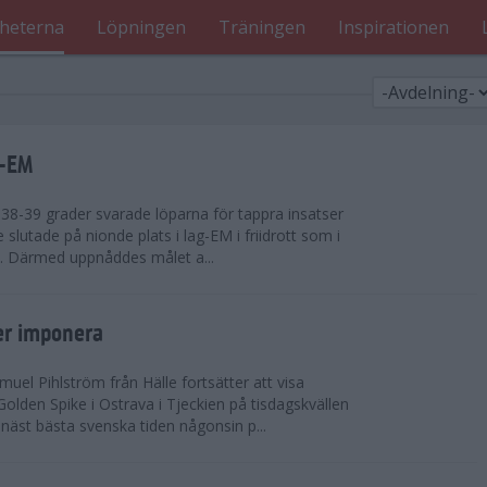
heterna
Löpningen
Träningen
Inspirationen
g-EM
8-39 grader svarade löparna för tappra insatser
ge slutade på nionde plats i lag-EM i friidrott som i
d. Därmed uppnåddes målet a...
er imponera
uel Pihlström från Hälle fortsätter att visa
olden Spike i Ostrava i Tjeckien på tisdagskvällen
näst bästa svenska tiden någonsin p...