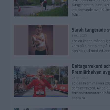
Kungsholmen Runt. Det 
imponerande av IFK Um
från ...
Sarah tangerade s
3 maj 2025
För en knapp månad gjord
kom på sjätte plats på
hon slog till med ett änn
Deltagarrekord oc
Premiärhalvan avg
28 apr 2025
adidas Premirhalvan 20
deltagarrekord. Av de 6
förhandsfavoriterna hål
andra ra...