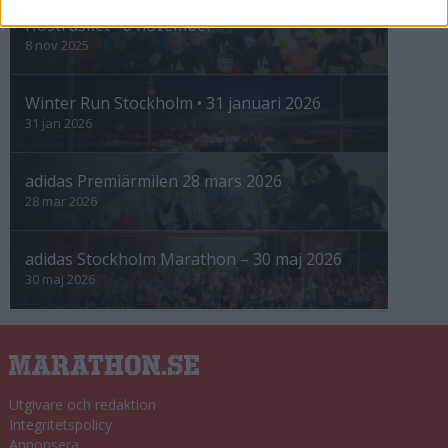
Höstrusket • 8 november
8 nov 2025
Winter Run Stockholm • 31 januari 2026
31 jan 2026
adidas Premiärmilen 28 mars 2026
28 mar 2026
adidas Stockholm Marathon – 30 maj 2026
30 maj 2026
Utgivare och redaktion
Integritetspolicy
Annonsera