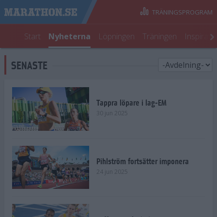
TRÄNINGSPROGRAM
Start
Nyheterna
Löpningen
Träningen
Inspirati
SENASTE
Tappra löpare i lag-EM
30 jun 2025
Pihlström fortsätter imponera
24 jun 2025