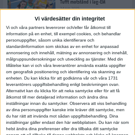
Tufft motstånd i lag-EM
24 jun 2025
Vi värdesätter din integritet
Vi och våra partners levenrorer och/eller får åtkomst till
information på en enhet, till exempel cookies, och behandlar
Kramer satsar mot världseliten
personuppgifter, såsom unika identifierare och
22 jun 2025
standardinformation som skickas av en enhet for anpassad
annonsering och innehåll, mätning av annonsering och innehåll,
målgruppsundersokningar och utveckling av tjänster.
Med din
tillåtelse kan vi och våra leverantörer använda exakta uppgifter
om geografisk positionering och identifiering via skanning av
Europarekord av Almgren
enheten. Du kan klicka för att godkänna vår och våra 1731
15 jun 2025
leverantörers uppgiftsbehandling enligt beskrivningen ovan.
Alternativt kan du klicka för att neka samtycke eller för att få
åtkomst till mer detaljerad information och ändra dina
inställningar innan du samtycker.
Observera att viss behandling
av dina personuppgifter kanske inte kräver ditt samtycke, men
Pihlström och Kramer imponerar
du har rätt att invända mot sådan uppgiftsbehandling. Dina
13 jun 2025
inställningar gäller endast den här webbplatsen. Du kan när som
helst ändra dina preferenser eller dra tillbaka ditt samtycke