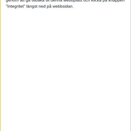
genom att gå tillbaka till denna webbplats och klicka på knappen
"Integritet" längst ned på webbsidan.
Svenskt årsbästa och personligt
rekord av Sarah Lahti
8 jun 2025
Svenskt rekord av Pihlström
7 jun 2025
Sarah Lahtis chans blåste bort
3 jun 2025
adidas Stockholm Marathon slår
alla rekord
31 maj 2025