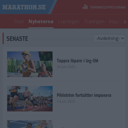
TRÄNINGSPROGRAM
Start
Nyheterna
Löpningen
Träningen
Inspirati
SENASTE
Tappra löpare i lag-EM
30 jun 2025
Pihlström fortsätter imponera
24 jun 2025