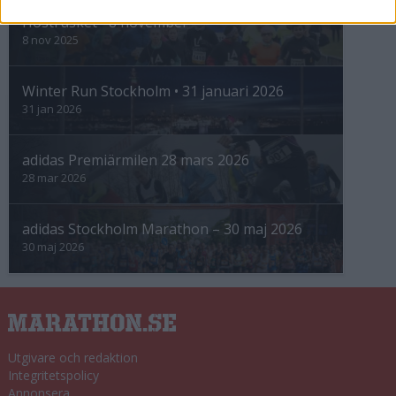
Höstrusket • 8 november
8 nov 2025
Winter Run Stockholm • 31 januari 2026
31 jan 2026
adidas Premiärmilen 28 mars 2026
28 mar 2026
adidas Stockholm Marathon – 30 maj 2026
30 maj 2026
Utgivare och redaktion
Integritetspolicy
Annonsera