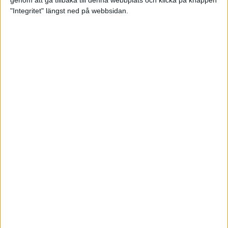
genom att gå tillbaka till denna webbplats och klicka på knappen
"Integritet" längst ned på webbsidan.
Svenskt årsbästa och personligt
rekord av Sarah Lahti
8 jun 2025
Svenskt rekord av Pihlström
7 jun 2025
Sarah Lahtis chans blåste bort
3 jun 2025
adidas Stockholm Marathon slår
alla rekord
31 maj 2025