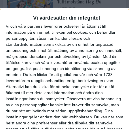
Tufft motstånd i lag-EM
24 jun 2025
Vi värdesätter din integritet
Vi och våra partners levenrorer och/eller får åtkomst till
information på en enhet, till exempel cookies, och behandlar
Kramer satsar mot världseliten
personuppgifter, såsom unika identifierare och
22 jun 2025
standardinformation som skickas av en enhet for anpassad
annonsering och innehåll, mätning av annonsering och innehåll,
målgruppsundersokningar och utveckling av tjänster.
Med din
tillåtelse kan vi och våra leverantörer använda exakta uppgifter
om geografisk positionering och identifiering via skanning av
Europarekord av Almgren
enheten. Du kan klicka för att godkänna vår och våra 1733
15 jun 2025
leverantörers uppgiftsbehandling enligt beskrivningen ovan.
Alternativt kan du klicka för att neka samtycke eller för att få
åtkomst till mer detaljerad information och ändra dina
inställningar innan du samtycker.
Observera att viss behandling
av dina personuppgifter kanske inte kräver ditt samtycke, men
Pihlström och Kramer imponerar
du har rätt att invända mot sådan uppgiftsbehandling. Dina
13 jun 2025
inställningar gäller endast den här webbplatsen. Du kan när som
helst ändra dina preferenser eller dra tillbaka ditt samtycke