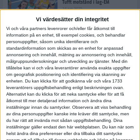
Tufft motstånd i lag-EM
24 jun 2025
Vi värdesätter din integritet
Vi och våra partners levenrorer och/eller får åtkomst till
information på en enhet, till exempel cookies, och behandlar
Kramer satsar mot världseliten
personuppgifter, såsom unika identifierare och
22 jun 2025
standardinformation som skickas av en enhet for anpassad
annonsering och innehåll, mätning av annonsering och innehåll,
målgruppsundersokningar och utveckling av tjänster.
Med din
tillåtelse kan vi och våra leverantörer använda exakta uppgifter
om geografisk positionering och identifiering via skanning av
Europarekord av Almgren
enheten. Du kan klicka för att godkänna vår och våra 1733
15 jun 2025
leverantörers uppgiftsbehandling enligt beskrivningen ovan.
Alternativt kan du klicka för att neka samtycke eller för att få
åtkomst till mer detaljerad information och ändra dina
inställningar innan du samtycker.
Observera att viss behandling
av dina personuppgifter kanske inte kräver ditt samtycke, men
Pihlström och Kramer imponerar
du har rätt att invända mot sådan uppgiftsbehandling. Dina
13 jun 2025
inställningar gäller endast den här webbplatsen. Du kan när som
helst ändra dina preferenser eller dra tillbaka ditt samtycke