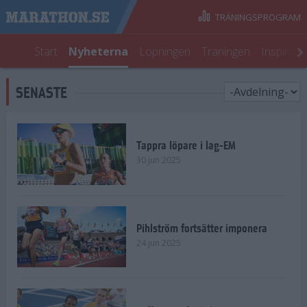
TRÄNINGSPROGRAM
Start
Nyheterna
Löpningen
Träningen
Inspirati
SENASTE
Tappra löpare i lag-EM
30 jun 2025
Pihlström fortsätter imponera
24 jun 2025