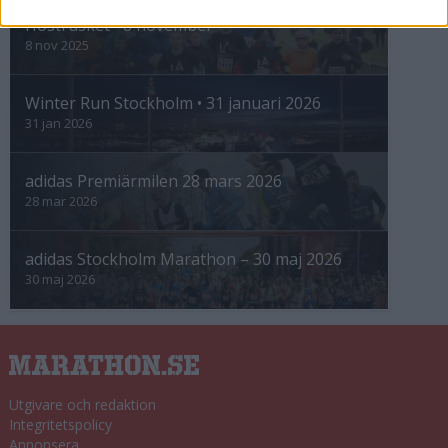
Höstrusket • 8 november
8 nov 2025
Winter Run Stockholm • 31 januari 2026
31 jan 2026
adidas Premiärmilen 28 mars 2026
28 mar 2026
adidas Stockholm Marathon – 30 maj 2026
30 maj 2026
Utgivare och redaktion
Integritetspolicy
Annonsera