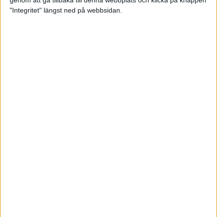
genom att gå tillbaka till denna webbplats och klicka på knappen
"Integritet" längst ned på webbsidan.
Svenskt årsbästa och personligt
rekord av Sarah Lahti
8 jun 2025
Svenskt rekord av Pihlström
7 jun 2025
Sarah Lahtis chans blåste bort
3 jun 2025
adidas Stockholm Marathon slår
alla rekord
31 maj 2025