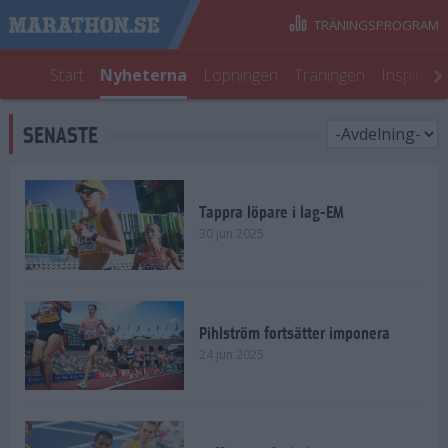
TRÄNINGSPROGRAM
Start
Nyheterna
Löpningen
Träningen
Inspirati
SENASTE
Tappra löpare i lag-EM
30 jun 2025
Pihlström fortsätter imponera
24 jun 2025