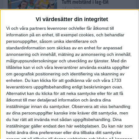
Tufft motstånd i lag-EM
24 jun 2025
Vi värdesätter din integritet
Vi och våra partners levenrorer och/eller får åtkomst till
information på en enhet, till exempel cookies, och behandlar
Kramer satsar mot världseliten
personuppgifter, såsom unika identifierare och
22 jun 2025
standardinformation som skickas av en enhet for anpassad
annonsering och innehåll, mätning av annonsering och innehåll,
målgruppsundersokningar och utveckling av tjänster.
Med din
tillåtelse kan vi och våra leverantörer använda exakta uppgifter
om geografisk positionering och identifiering via skanning av
Europarekord av Almgren
enheten. Du kan klicka för att godkänna vår och våra 1733
15 jun 2025
leverantörers uppgiftsbehandling enligt beskrivningen ovan.
Alternativt kan du klicka för att neka samtycke eller för att få
åtkomst till mer detaljerad information och ändra dina
inställningar innan du samtycker.
Observera att viss behandling
av dina personuppgifter kanske inte kräver ditt samtycke, men
Pihlström och Kramer imponerar
du har rätt att invända mot sådan uppgiftsbehandling. Dina
13 jun 2025
inställningar gäller endast den här webbplatsen. Du kan när som
helst ändra dina preferenser eller dra tillbaka ditt samtycke