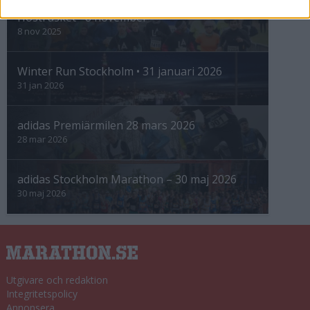
Höstrusket • 8 november
8 nov 2025
Winter Run Stockholm • 31 januari 2026
31 jan 2026
adidas Premiärmilen 28 mars 2026
28 mar 2026
adidas Stockholm Marathon – 30 maj 2026
30 maj 2026
Utgivare och redaktion
Integritetspolicy
Annonsera