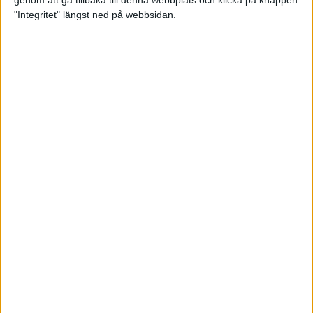
genom att gå tillbaka till denna webbplats och klicka på knappen
"Integritet" längst ned på webbsidan.
Svenskt årsbästa och personligt
rekord av Sarah Lahti
8 jun 2025
Svenskt rekord av Pihlström
7 jun 2025
Sarah Lahtis chans blåste bort
3 jun 2025
adidas Stockholm Marathon slår
alla rekord
31 maj 2025