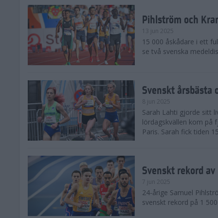
Pihlström och Kra
13 jun 2025
15 000 åskådare i ett ful
se två svenska medeldist
Svenskt årsbästa o
8 jun 2025
Sarah Lahti gjorde sitt 
lördagskvällen kom på f
Paris. Sarah fick tiden 1
Svenskt rekord av
7 jun 2025
24-årige Samuel Pihlströ
svenskt rekord på 1 50