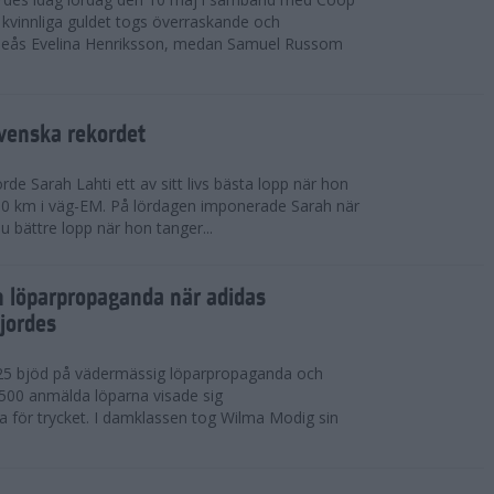
kvinnliga guldet togs överraskande och
eås Evelina Henriksson, medan Samuel Russom
venska rekordet
e Sarah Lahti ett av sitt livs bästa lopp när hon
 10 km i väg-EM. På lördagen imponerade Sarah när
u bättre lopp när hon tanger...
h löparpropaganda när adidas
jordes
25 bjöd på vädermässig löparpropaganda och
,500 anmälda löparna visade sig
la för trycket. I damklassen tog Wilma Modig sin