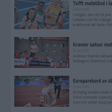
Tufft motstånd i l
24 jun 2025
I helgen, den 26-29 juni 
tuffaste och för många v
kvalificerat att tävla i f
Kramer satsar mot 
22 jun 2025
Andreas Kramer satsade 
fredagens Diamond Leag
Europarekord av A
15 jun 2025
En härlig Stadion-kväll
Först noterade superst
stav och sedan slog nye 