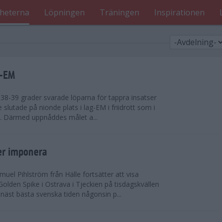
heterna
Löpningen
Träningen
Inspirationen
g-EM
8-39 grader svarade löparna för tappra insatser
ge slutade på nionde plats i lag-EM i friidrott som i
d. Därmed uppnåddes målet a...
er imponera
uel Pihlström från Hälle fortsätter att visa
olden Spike i Ostrava i Tjeckien på tisdagskvällen
näst bästa svenska tiden någonsin p...