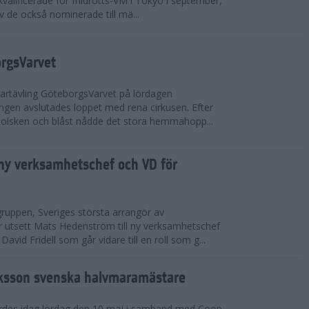
valificerade för friidrotts-VM i Tokyo i september,
v de också nominerade till mä...
orgsVarvet
partävling GöteborgsVarvet på lördagen
gen avslutades loppet med rena cirkusen. Efter
 solsken och blåst nådde det stora hemmahopp...
ny verksamhetschef och VD för
ruppen, Sveriges största arrangör av
utsett Mats Hedenström till ny verksamhetschef
avid Fridell som går vidare till en roll som g...
ksson svenska halvmaramästare
rdes idag lördag den 10 maj i samband med Coop