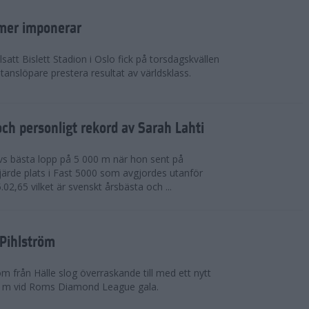
mer imponerar
lsatt Bislett Stadion i Oslo fick på torsdagskvällen
anslöpare prestera resultat av världsklass.
ch personligt rekord av Sarah Lahti
livs bästa lopp på 5 000 m när hon sent på
järde plats i Fast 5000 som avgjordes utanför
5.02,65 vilket är svenskt årsbästa och ...
 Pihlström
m från Hälle slog överraskande till med ett nytt
0 m vid Roms Diamond League gala.