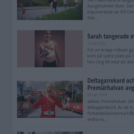
Kungsholmen Runt. Det 
imponerande av IFK Um
från ...
Sarah tangerade s
3 maj 2025
För en knapp månad gjord
kom på sjätte plats på
hon slog till med ett änn
Deltagarrekord oc
Premiärhalvan avg
28 apr 2025
adidas Premirhalvan 20
deltagarrekord. Av de 6
förhandsfavoriterna hål
andra ra...