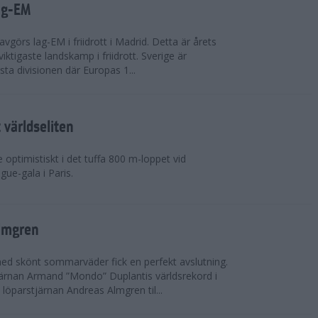
ag-EM
avgörs lag-EM i friidrott i Madrid. Detta är årets
iktigaste landskamp i friidrott. Sverige är
örsta divisionen där Europas 1...
världseliten
optimistiskt i det tuffa 800 m-loppet vid
ue-gala i Paris.
lmgren
 med skönt sommarväder fick en perfekt avslutning.
järnan Armand ”Mondo” Duplantis världsrekord i
löparstjärnan Andreas Almgren til...