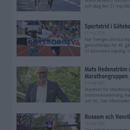
World Athletics normer k
och idag den 21 maj ble
Spurtstrid i Göteb
17 maj 2025
När Sveriges största lö
genomfördes för 45: gån
21 kilometers löpning i
Mats Hedenström 
Marathongruppen.
14 maj 2025
Styrelsen för Marathong
motionsevenemang, har 
och VD. Han efterträder D
Russom och Henri
10 maj 2025
SM i halvmaraton avgjo