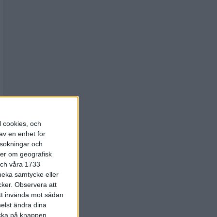
l cookies, och
av en enhet for
rsokningar och
ter om geografisk
 och våra 1733
 neka samtycke eller
cker.
Observera att
att invända mot sådan
elst ändra dina
licka på knappen