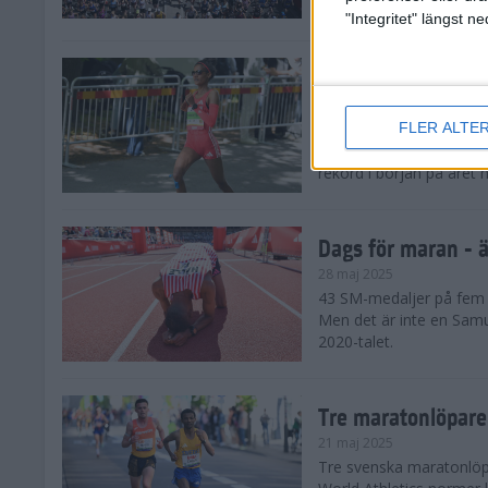
damklassen.
"Integritet" längst 
Dags för maran - E
28 maj 2025
FLER ALTE
De tre största favorite
den ena löparstjärnan e
rekord i början på året 
Dags för maran - ä
28 maj 2025
43 SM-medaljer på fem å
Men det är inte en Samu
2020-talet.
Tre maratonlöpare
21 maj 2025
Tre svenska maratonlöpar