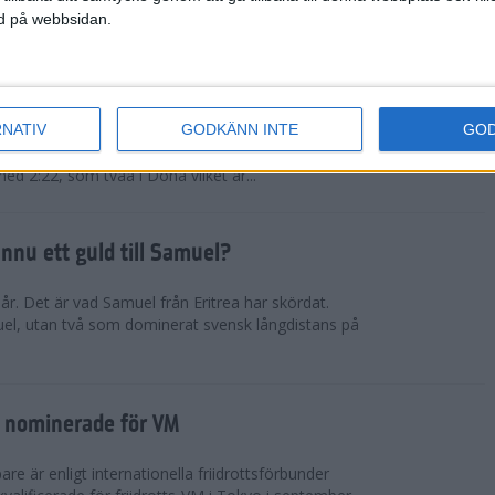
ned på webbsidan.
tiopien åter favorit
RNATIV
GODKÄNN INTE
GO
rna kommer från nationen som fortsätter lansera
fter den andra. Muluhabt Tsega slog personligt
med 2:22, som tvåa i Doha vilket är...
nnu ett guld till Samuel?
r. Det är vad Samuel från Eritrea har skördat.
el, utan två som dominerat svensk långdistans på
 nominerade för VM
e är enligt internationella friidrottsförbunder