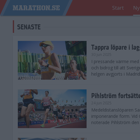
Start
Ny
SENASTE
Tappra löpare i la
30 jun 2025
I pressande värme med 3
och bidrog till att Sveri
helgen avgjorts i Madri
Pihlström fortsätt
24 jun 2025
Medeldistanslöparen Sam
imponerande form. Vid G
noterade Pihlström den 