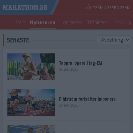
TRÄNINGSPROGRAM
Start
Nyheterna
Löpningen
Träningen
Inspirati
SENASTE
Tappra löpare i lag-EM
30 jun 2025
Pihlström fortsätter imponera
24 jun 2025