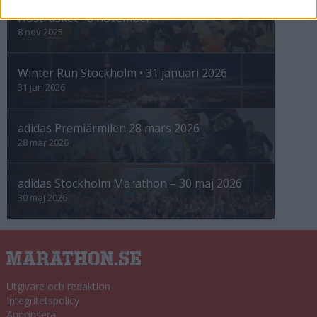
Höstrusket • 8 november
8 nov 2025
Winter Run Stockholm • 31 januari 2026
31 jan 2026
adidas Premiärmilen 28 mars 2026
28 mar 2026
adidas Stockholm Marathon – 30 maj 2026
30 maj 2026
Utgivare och redaktion
Integritetspolicy
Annonsera