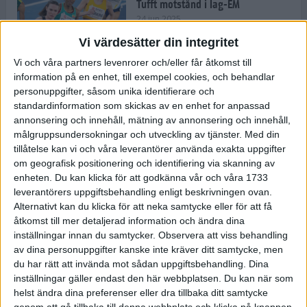
Tufft motstånd i lag-EM
24 jun 2025
Vi värdesätter din integritet
Vi och våra partners levenrorer och/eller får åtkomst till
information på en enhet, till exempel cookies, och behandlar
Kramer satsar mot världseliten
personuppgifter, såsom unika identifierare och
22 jun 2025
standardinformation som skickas av en enhet for anpassad
annonsering och innehåll, mätning av annonsering och innehåll,
målgruppsundersokningar och utveckling av tjänster.
Med din
tillåtelse kan vi och våra leverantörer använda exakta uppgifter
om geografisk positionering och identifiering via skanning av
Europarekord av Almgren
enheten. Du kan klicka för att godkänna vår och våra 1733
15 jun 2025
leverantörers uppgiftsbehandling enligt beskrivningen ovan.
Alternativt kan du klicka för att neka samtycke eller för att få
åtkomst till mer detaljerad information och ändra dina
inställningar innan du samtycker.
Observera att viss behandling
av dina personuppgifter kanske inte kräver ditt samtycke, men
Pihlström och Kramer imponerar
du har rätt att invända mot sådan uppgiftsbehandling. Dina
13 jun 2025
inställningar gäller endast den här webbplatsen. Du kan när som
helst ändra dina preferenser eller dra tillbaka ditt samtycke