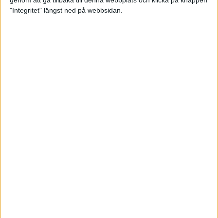
genom att gå tillbaka till denna webbplats och klicka på knappen
"Integritet" längst ned på webbsidan.
Svenskt årsbästa och personligt
rekord av Sarah Lahti
8 jun 2025
Svenskt rekord av Pihlström
7 jun 2025
Sarah Lahtis chans blåste bort
3 jun 2025
adidas Stockholm Marathon slår
alla rekord
31 maj 2025