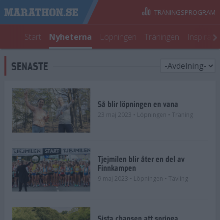
TRÄNINGSPROGRAM
Start
Nyheterna
Löpningen
Träningen
Inspirati
SENASTE
Så blir löpningen en vana
23 maj 2023
• Löpningen
• Träning
Tjejmilen blir åter en del av
Finnkampen
9 maj 2023
• Löpningen
• Tävling
Sista chansen att springa