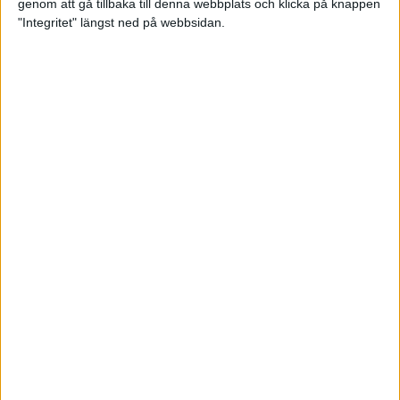
genom att gå tillbaka till denna webbplats och klicka på knappen
"Integritet" längst ned på webbsidan.
Bra att veta för nybörjarlöparen
25 apr 2023
Missa inte sändningen av adidas
Premiärhalvan
21 apr 2023
Tsegay förste svensk under 2.10
2 apr 2023
Konsten att toppa formen
29 mar 2023
• Löpningen
• Träning