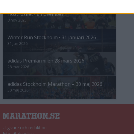
Höstrusket • 8 november
8 nov 2025
Winter Run Stockholm • 31 januari 2026
31 jan 2026
adidas Premiärmilen 28 mars 2026
28 mar 2026
adidas Stockholm Marathon – 30 maj 2026
30 maj 2026
Utgivare och redaktion
Integritetspolicy