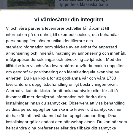
Tjejmilens klassiska bana
8 maj 2023
Vi värdesätter din integritet
Vi och våra partners levenrorer och/eller får åtkomst till
Stor succé för provlöpning när nya
information på en enhet, till exempel cookies, och behandlar
maratonbanan stod på menyn
personuppgifter, såsom unika identifierare och
3 maj 2023
standardinformation som skickas av en enhet for anpassad
annonsering och innehåll, mätning av annonsering och innehåll,
målgruppsundersokningar och utveckling av tjänster.
Med din
tillåtelse kan vi och våra leverantörer använda exakta uppgifter
om geografisk positionering och identifiering via skanning av
Knallgrön vårsoppa
enheten. Du kan klicka för att godkänna vår och våra 1733
26 apr 2023
• Livet
• Recept
leverantörers uppgiftsbehandling enligt beskrivningen ovan.
Alternativt kan du klicka för att neka samtycke eller för att få
åtkomst till mer detaljerad information och ändra dina
inställningar innan du samtycker.
Observera att viss behandling
David Nilsson satsar mot adidas
Stockholm Marathon – topp 10 är
av dina personuppgifter kanske inte kräver ditt samtycke, men
målet
du har rätt att invända mot sådan uppgiftsbehandling. Dina
26 apr 2023
inställningar gäller endast den här webbplatsen. Du kan när som
helst ändra dina preferenser eller dra tillbaka ditt samtycke