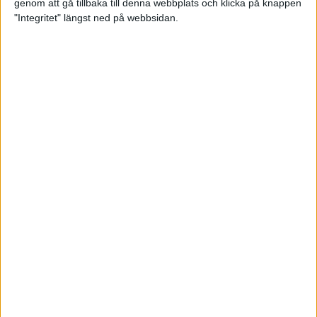
genom att gå tillbaka till denna webbplats och klicka på knappen
"Integritet" längst ned på webbsidan.
Bra att veta för nybörjarlöparen
25 apr 2023
Missa inte sändningen av adidas
Premiärhalvan
21 apr 2023
Tsegay förste svensk under 2.10
2 apr 2023
Konsten att toppa formen
29 mar 2023
• Löpningen
• Träning