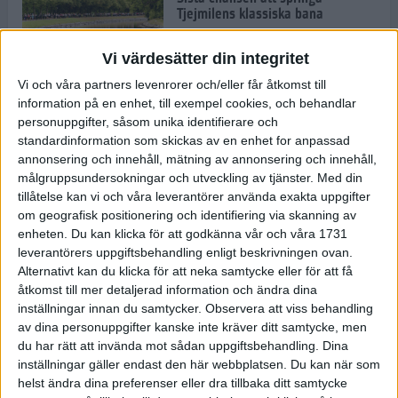
Tjejmilens klassiska bana
8 maj 2023
Vi värdesätter din integritet
Vi och våra partners levenrorer och/eller får åtkomst till
Stor succé för provlöpning när nya
information på en enhet, till exempel cookies, och behandlar
maratonbanan stod på menyn
personuppgifter, såsom unika identifierare och
3 maj 2023
standardinformation som skickas av en enhet for anpassad
annonsering och innehåll, mätning av annonsering och innehåll,
målgruppsundersokningar och utveckling av tjänster.
Med din
tillåtelse kan vi och våra leverantörer använda exakta uppgifter
om geografisk positionering och identifiering via skanning av
Knallgrön vårsoppa
enheten. Du kan klicka för att godkänna vår och våra 1731
26 apr 2023
• Livet
• Recept
leverantörers uppgiftsbehandling enligt beskrivningen ovan.
Alternativt kan du klicka för att neka samtycke eller för att få
åtkomst till mer detaljerad information och ändra dina
inställningar innan du samtycker.
Observera att viss behandling
David Nilsson satsar mot adidas
Stockholm Marathon – topp 10 är
av dina personuppgifter kanske inte kräver ditt samtycke, men
målet
du har rätt att invända mot sådan uppgiftsbehandling. Dina
26 apr 2023
inställningar gäller endast den här webbplatsen. Du kan när som
helst ändra dina preferenser eller dra tillbaka ditt samtycke