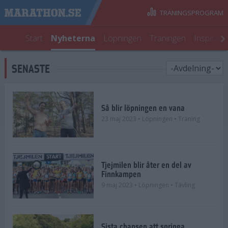
TRÄNINGSPROGRAM
Start
Nyheterna
Löpningen
Träningen
Inspirati
SENASTE
Så blir löpningen en vana
23 maj 2023
• Löpningen
• Träning
Tjejmilen blir åter en del av
Finnkampen
9 maj 2023
• Löpningen
• Tävling
Sista chansen att springa