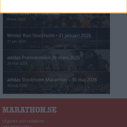
Höstrusket • 8 november
8 nov 2025
Winter Run Stockholm • 31 januari 2026
31 jan 2026
adidas Premiärmilen 28 mars 2026
28 mar 2026
adidas Stockholm Marathon – 30 maj 2026
30 maj 2026
Utgivare och redaktion
Integritetspolicy