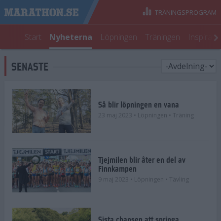
TRÄNINGSPROGRAM
Start
Nyheterna
Löpningen
Träningen
Inspirati
SENASTE
Så blir löpningen en vana
23 maj 2023
• Löpningen
• Träning
Tjejmilen blir åter en del av
Finnkampen
9 maj 2023
• Löpningen
• Tävling
Sista chansen att springa