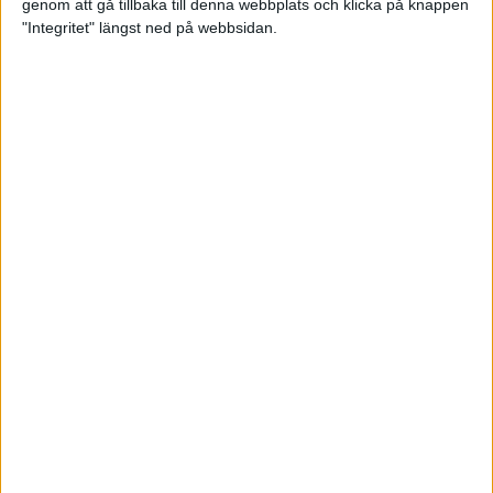
genom att gå tillbaka till denna webbplats och klicka på knappen
"Integritet" längst ned på webbsidan.
Bra att veta för nybörjarlöparen
25 apr 2023
Missa inte sändningen av adidas
Premiärhalvan
21 apr 2023
Tsegay förste svensk under 2.10
2 apr 2023
Konsten att toppa formen
29 mar 2023
• Löpningen
• Träning