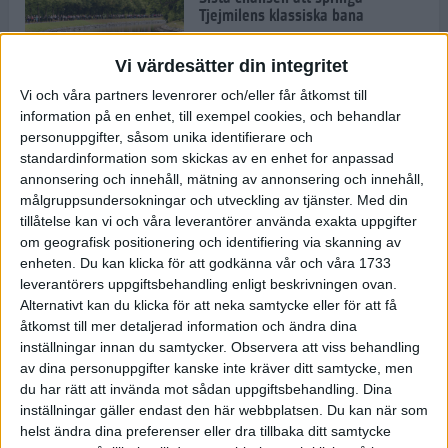
Tjejmilens klassiska bana
8 maj 2023
Vi värdesätter din integritet
Vi och våra partners levenrorer och/eller får åtkomst till
Stor succé för provlöpning när nya
information på en enhet, till exempel cookies, och behandlar
maratonbanan stod på menyn
personuppgifter, såsom unika identifierare och
3 maj 2023
standardinformation som skickas av en enhet for anpassad
annonsering och innehåll, mätning av annonsering och innehåll,
målgruppsundersokningar och utveckling av tjänster.
Med din
tillåtelse kan vi och våra leverantörer använda exakta uppgifter
om geografisk positionering och identifiering via skanning av
Knallgrön vårsoppa
enheten. Du kan klicka för att godkänna vår och våra 1733
26 apr 2023
• Livet
• Recept
leverantörers uppgiftsbehandling enligt beskrivningen ovan.
Alternativt kan du klicka för att neka samtycke eller för att få
åtkomst till mer detaljerad information och ändra dina
inställningar innan du samtycker.
Observera att viss behandling
David Nilsson satsar mot adidas
Stockholm Marathon – topp 10 är
av dina personuppgifter kanske inte kräver ditt samtycke, men
målet
du har rätt att invända mot sådan uppgiftsbehandling. Dina
26 apr 2023
inställningar gäller endast den här webbplatsen. Du kan när som
helst ändra dina preferenser eller dra tillbaka ditt samtycke