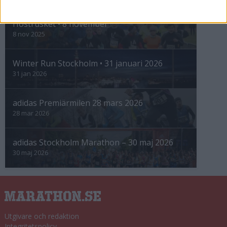
Höstrusket • 8 november
8 nov 2025
Winter Run Stockholm • 31 januari 2026
31 jan 2026
adidas Premiärmilen 28 mars 2026
28 mar 2026
adidas Stockholm Marathon – 30 maj 2026
30 maj 2026
Utgivare och redaktion
Integritetspolicy