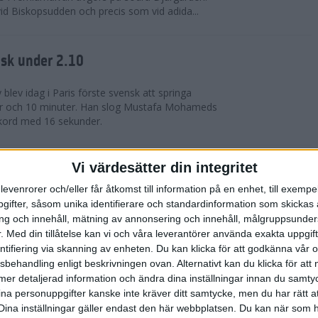
vid Biskopsudden och precis som vid adida...
nsk under 2.10
blev idag i Paris förste svensk att springa
r och 10 minuter. Han slog Mustafa Mohameds
ekord med 16 sekunder.
Vi värdesätter din integritet
 formen
Träning
levenrorer och/eller får åtkomst till information på en enhet, till exempe
DEMY | Att vara bäst när det gäller - är väl
ifter, såsom unika identifierare och standardinformation som skickas 
are drömmer om. När det äntligen är dags för det
g och innehåll, mätning av annonsering och innehåll, målgruppsunde
ditt mål under en längre tid - hur s...
.
Med din tillåtelse kan vi och våra leverantörer använda exakta uppgif
entifiering via skanning av enheten. Du kan klicka för att godkänna vår
sbehandling enligt beskrivningen ovan. Alternativt kan du klicka för att
re på herrsidan när adidas Adizero
ll mer detaljerad information och ändra dina inställningar innan du samty
ddes med adidas Premiärmilen
ina personuppgifter kanske inte kräver ditt samtycke, men du har rätt 
Dina inställningar gäller endast den här webbplatsen. Du kan när som h