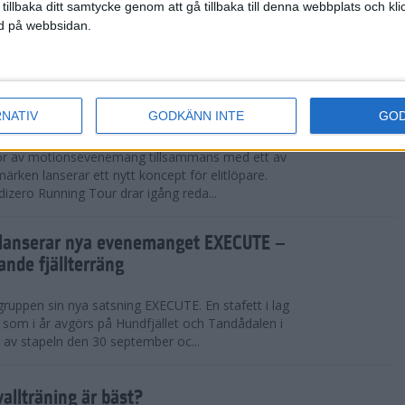
 tillbaka ditt samtycke genom att gå tillbaka till denna webbplats och k
d på riktigt aprilväder redan i mars med snö och
ned på webbsidan.
et på förhand starka startfältet i herrklassen levde
och till slut stod den ame...
ch adidas lanserar tourkoncept för
n halv miljon kronor i prispengar
RNATIV
GODKÄNN INTE
GO
gör av motionsevenemang tillsammans med ett av
ärken lanserar ett nytt koncept för elitlöpare.
dizero Running Tour drar igång reda...
lanserar nya evenemanget EXECUTE –
ande fjällterräng
ruppen sin nya satsning EXECUTE. En stafett i lag
r som i år avgörs på Hundfjället och Tandådalen i
av stapeln den 30 september oc...
vallträning är bäst?