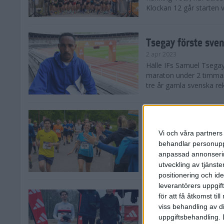
Klockan 12 går starten 
Tsegay förste sve
2 apr 2023
Hälle IFs Samuel Tsegay 
maraton under 2 timma
tre år gamla svenska r
Konsten att toppa
29 mar 2023
• Löpningen
• 
Vi och våra partners 
I SAMARBETE MED RUNACA
behandlar personuppg
något som de flesta löp
anpassad annonserin
där loppet som har varit 
utveckling av tjänster
positionering och id
leverantörers uppgift
OS-meriterad segra
för att få åtkomst ti
Running Tour inle
viss behandling av d
uppgiftsbehandling. 
25 mar 2023