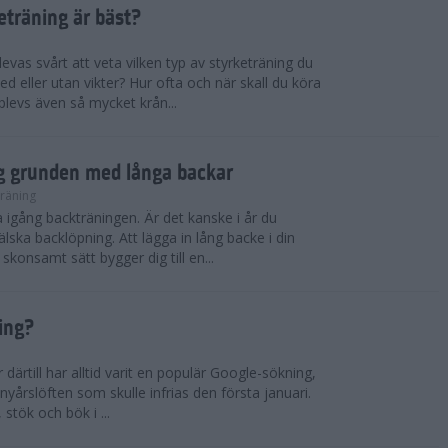
keträning är bäst?
vas svårt att veta vilken typ av styrketräning du
ed eller utan vikter? Hur ofta och när skall du köra
plevs även så mycket krån...
gg grunden med långa backar
räning
a igång backträningen. Är det kanske i år du
älska backlöpning. Att lägga in lång backe i din
 skonsamt sätt bygger dig till en...
ing?
därtill har alltid varit en populär Google-sökning,
 nyårslöften som skulle infrias den första januari.
s, stök och bök i ...