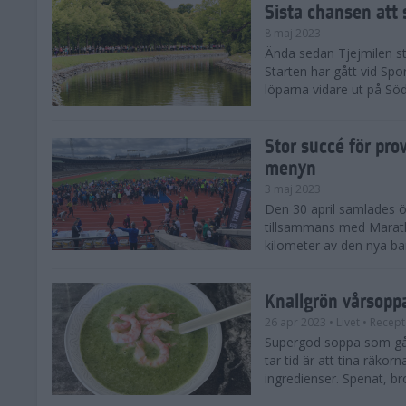
Sista chansen att 
8 maj 2023
Ända sedan Tjejmilen sta
Starten har gått vid Spo
löparna vidare ut på Söd
Stor succé för pr
menyn
3 maj 2023
Den 30 april samlades öv
tillsammans med Marat
kilometer av den nya b
Knallgrön vårsopp
26 apr 2023
• Livet
• Recept
Supergod soppa som går
tar tid är att tina räko
ingredienser. Spenat, bro