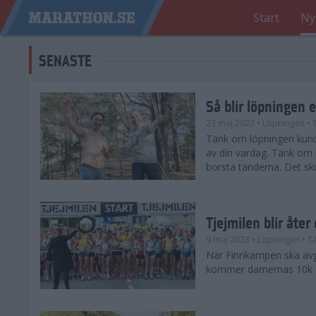
Start
Ny
SENASTE
Så blir löpningen 
23 maj 2023
• Löpningen
• 
Tänk om löpningen kunde
av din vardag. Tänk om l
borsta tänderna. Det sku
Tjejmilen blir åte
9 maj 2023
• Löpningen
• Tä
När Finnkampen ska avg
kommer damernas 10k åt