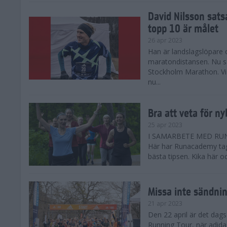
David Nilsson sat
topp 10 är målet
26 apr 2023
Han är landslagslöpare 
maratondistansen. Nu sa
Stockholm Marathon. Vi
nu...
Bra att veta för n
25 apr 2023
I SAMARBETE MED RUNA
Här har Runacademy tag
bästa tipsen. Kika här o
Missa inte sändni
21 apr 2023
Den 22 april är det dags
Running Tour, när adid