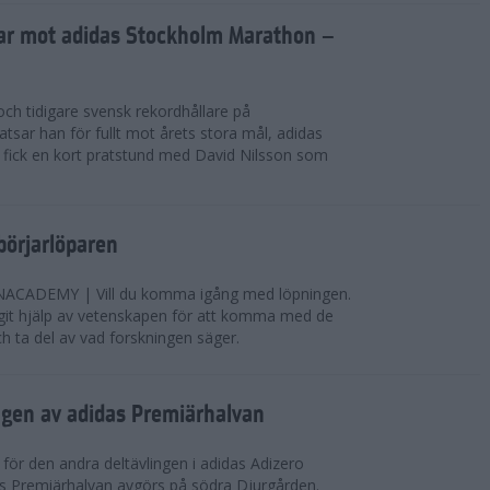
sar mot adidas Stockholm Marathon –
och tidigare svensk rekordhållare på
tsar han för fullt mot årets stora mål, adidas
 fick en kort pratstund med David Nilsson som
ybörjarlöparen
CADEMY | Vill du komma igång med löpningen.
it hjälp av vetenskapen för att komma med de
ch ta del av vad forskningen säger.
ngen av adidas Premiärhalvan
 för den andra deltävlingen i adidas Adizero
as Premiärhalvan avgörs på södra Djurgården.