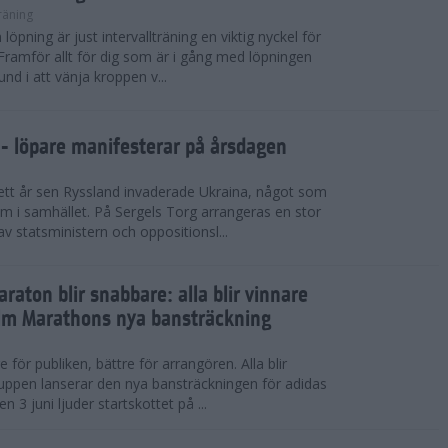
räning
 löpning är just intervallträning en viktig nyckel för
ramför allt för dig som är i gång med löpningen
nd i att vänja kroppen v...
 - löpare manifesterar på årsdagen
 ett år sen Ryssland invaderade Ukraina, något som
i samhället. På Sergels Torg arrangeras en stor
v statsministern och oppositionsl...
raton blir snabbare: alla blir vinnare
lm Marathons nya bansträckning
e för publiken, bättre för arrangören. Alla blir
uppen lanserar den nya bansträckningen för adidas
3 juni ljuder startskottet på ...