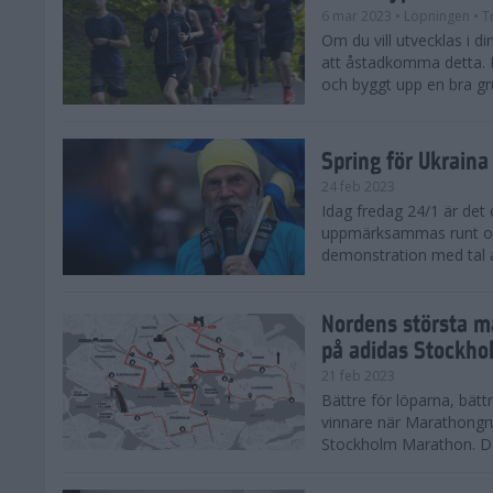
6 mar 2023
• Löpningen
• T
Om du vill utvecklas i din
att åstadkomma detta. F
och byggt upp en bra gru
Spring för Ukraina
24 feb 2023
Idag fredag 24/1 är det
uppmärksammas runt om 
demonstration med tal a
Nordens största ma
på adidas Stockho
21 feb 2023
Bättre för löparna, bättr
vinnare när Marathongr
Stockholm Marathon. Den 