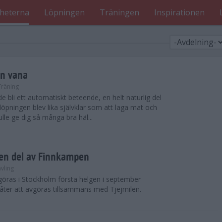
heterna
Löpningen
Träningen
Inspirationen
en vana
Träning
 bli ett automatiskt beteende, en helt naturlig del
öpningen blev lika självklar som att laga mat och
lle ge dig så många bra häl...
r en del av Finnkampen
vling
öras i Stockholm första helgen i september
er att avgöras tillsammans med Tjejmilen.