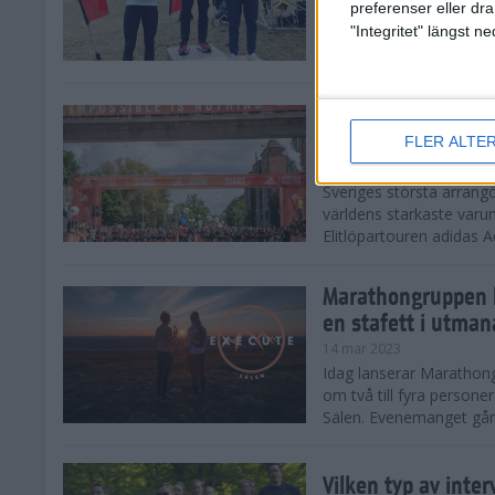
preferenser eller dra
adidas Premiärmilen bjö
"Integritet" längst 
nollgradig temperatur. D
upp till förväntningarna 
Marathongruppen o
elitlöpare – över e
FLER ALTE
21 mar 2023
Sveriges största arran
världens starkaste varum
Elitlöpartouren adidas A
Marathongruppen 
en stafett i utman
14 mar 2023
Idag lanserar Marathong
om två till fyra persone
Sälen. Evenemanget går 
Vilken typ av inter