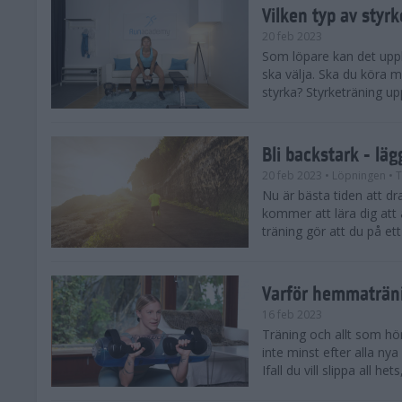
Vilken typ av styr
20 feb 2023
Som löpare kan det upple
ska välja. Ska du köra m
styrka? Styrketräning up
Bli backstark - lä
20 feb 2023
• Löpningen
• T
Nu är bästa tiden att dr
kommer att lära dig att 
träning gör att du på ett
Varför hemmaträn
16 feb 2023
Träning och allt som hör 
inte minst efter alla nya
Ifall du vill slippa all het