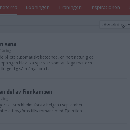
heterna
Löpningen
Träningen
Inspirationen
en vana
Träning
 bli ett automatiskt beteende, en helt naturlig del
öpningen blev lika självklar som att laga mat och
lle ge dig så många bra häl...
r en del av Finnkampen
vling
öras i Stockholm första helgen i september
er att avgöras tillsammans med Tjejmilen.