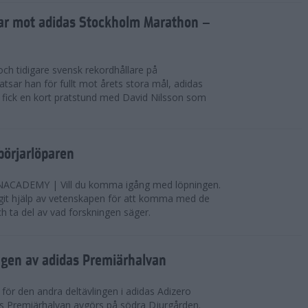
sar mot adidas Stockholm Marathon –
och tidigare svensk rekordhållare på
tsar han för fullt mot årets stora mål, adidas
 fick en kort pratstund med David Nilsson som
ybörjarlöparen
CADEMY | Vill du komma igång med löpningen.
it hjälp av vetenskapen för att komma med de
ch ta del av vad forskningen säger.
ngen av adidas Premiärhalvan
 för den andra deltävlingen i adidas Adizero
as Premiärhalvan avgörs på södra Djurgården.