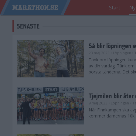
Start
Ny
SENASTE
Så blir löpningen 
23 maj 2023
• Löpningen
• 
Tänk om löpningen kunde
av din vardag. Tänk om l
borsta tänderna. Det sku
Tjejmilen blir åte
9 maj 2023
• Löpningen
• Tä
När Finnkampen ska avg
kommer damernas 10k åt