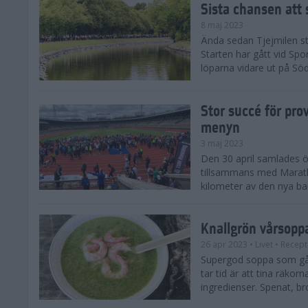
Sista chansen att 
8 maj 2023
Ända sedan Tjejmilen sta
Starten har gått vid Spo
löparna vidare ut på Söd
Stor succé för pr
menyn
3 maj 2023
Den 30 april samlades öv
tillsammans med Marat
kilometer av den nya b
Knallgrön vårsopp
26 apr 2023
• Livet
• Recept
Supergod soppa som går
tar tid är att tina räko
ingredienser. Spenat, bro