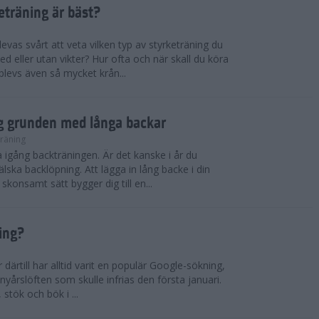
keträning är bäst?
vas svårt att veta vilken typ av styrketräning du
ed eller utan vikter? Hur ofta och när skall du köra
plevs även så mycket krån...
gg grunden med långa backar
räning
a igång backträningen. Är det kanske i år du
älska backlöpning. Att lägga in lång backe i din
 skonsamt sätt bygger dig till en...
ing?
därtill har alltid varit en populär Google-sökning,
 nyårslöften som skulle infrias den första januari.
s, stök och bök i ...