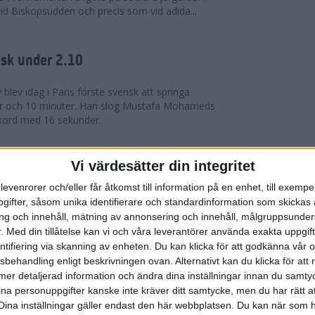
vid Biskopsudden och precis som vid adida...
nsk under 2.10
blev idag i Paris förste svensk att springa
r och 10 minuter. Han slog Mustafa Mohameds
ekord med 16 sekunder.
Vi värdesätter din integritet
 formen
Träning
levenrorer och/eller får åtkomst till information på en enhet, till exempe
DEMY | Att vara bäst när det gäller - är väl
ifter, såsom unika identifierare och standardinformation som skickas 
are drömmer om. När det äntligen är dags för det
g och innehåll, mätning av annonsering och innehåll, målgruppsunde
ditt mål under en längre tid - hur s...
.
Med din tillåtelse kan vi och våra leverantörer använda exakta uppgif
entifiering via skanning av enheten. Du kan klicka för att godkänna vår
sbehandling enligt beskrivningen ovan. Alternativt kan du klicka för att
re på herrsidan när adidas Adizero
ll mer detaljerad information och ändra dina inställningar innan du samty
ddes med adidas Premiärmilen
ina personuppgifter kanske inte kräver ditt samtycke, men du har rätt 
Dina inställningar gäller endast den här webbplatsen. Du kan när som h