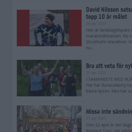
David Nilsson sat
topp 10 är målet
26 apr 2023
Han är landslagslöpare 
maratondistansen. Nu sa
Stockholm Marathon. Vi
nu...
Bra att veta för n
25 apr 2023
I SAMARBETE MED RUNA
Här har Runacademy tag
bästa tipsen. Kika här o
Missa inte sändni
21 apr 2023
Den 22 april är det dags
Running Tour, när adid