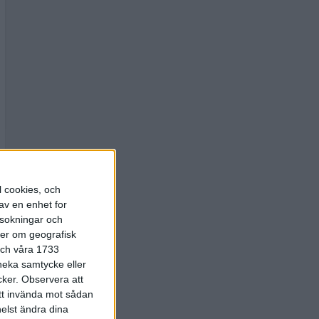
l cookies, och
av en enhet for
rsokningar och
ter om geografisk
 och våra 1733
 neka samtycke eller
cker.
Observera att
att invända mot sådan
elst ändra dina