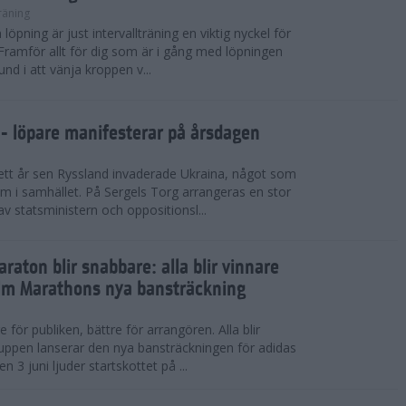
räning
 löpning är just intervallträning en viktig nyckel för
ramför allt för dig som är i gång med löpningen
nd i att vänja kroppen v...
 - löpare manifesterar på årsdagen
 ett år sen Ryssland invaderade Ukraina, något som
i samhället. På Sergels Torg arrangeras en stor
v statsministern och oppositionsl...
raton blir snabbare: alla blir vinnare
lm Marathons nya bansträckning
e för publiken, bättre för arrangören. Alla blir
uppen lanserar den nya bansträckningen för adidas
3 juni ljuder startskottet på ...