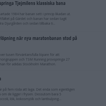
springa Tjejmilens klassiska bana
rtade 1984 har banan sett i princip likadan ut.
rtfältet på Gärdet och banan har sedan tagit
ra Djurgården och sedan tillbaka ti...
ovlöpning när nya maratonbanan stod på
er tusen förväntansfulla löpare för att
hongruppen och TSM Running provspringa 27
anan för adidas Stockholm Marathon.
a
 på fem röda att laga. Det enda som egentligen
rna om de ligger i frysen. Dessutom bara 5
ccoli, lök, kokosmjölk och lantbuljong....