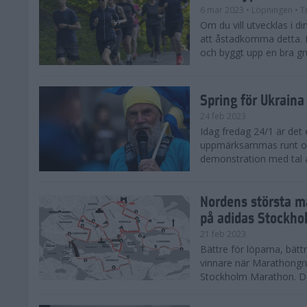
6 mar 2023
• Löpningen
• T
Om du vill utvecklas i din
att åstadkomma detta. F
och byggt upp en bra gru
Spring för Ukraina
24 feb 2023
Idag fredag 24/1 är det
uppmärksammas runt om 
demonstration med tal a
Nordens största ma
på adidas Stockho
21 feb 2023
Bättre för löparna, bättr
vinnare när Marathongr
Stockholm Marathon. Den 