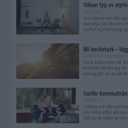
Vilken typ av styr
20 feb 2023
Som löpare kan det upple
ska välja. Ska du köra m
styrka? Styrketräning up
Bli backstark - lä
20 feb 2023
• Löpningen
• T
Nu är bästa tiden att dr
kommer att lära dig att 
träning gör att du på ett
Varför hemmaträn
16 feb 2023
Träning och allt som hör 
inte minst efter alla nya
Ifall du vill slippa all het