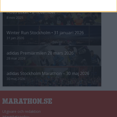
Höstrusket • 8 november
8 nov 2025
Winter Run Stockholm • 31 januari 2026
31 jan 2026
adidas Premiärmilen 28 mars 2026
28 mar 2026
adidas Stockholm Marathon – 30 maj 2026
30 maj 2026
Utgivare och redaktion
Integritetspolicy