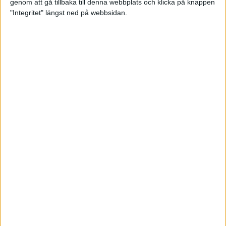
genom att gå tillbaka till denna webbplats och klicka på knappen
"Integritet" längst ned på webbsidan.
Bra att veta för nybörjarlöparen
25 apr 2023
Missa inte sändningen av adidas
Premiärhalvan
21 apr 2023
Tsegay förste svensk under 2.10
2 apr 2023
Konsten att toppa formen
29 mar 2023
• Löpningen
• Träning