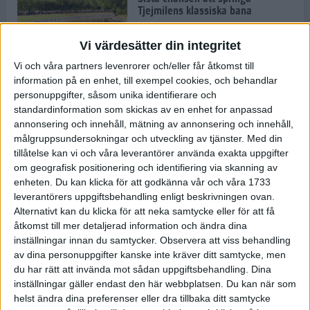
Tjejmilens klassiska bana
8 maj 2023
Vi värdesätter din integritet
Vi och våra partners levenrorer och/eller får åtkomst till
Stor succé för provlöpning när nya
information på en enhet, till exempel cookies, och behandlar
maratonbanan stod på menyn
personuppgifter, såsom unika identifierare och
3 maj 2023
standardinformation som skickas av en enhet for anpassad
annonsering och innehåll, mätning av annonsering och innehåll,
målgruppsundersokningar och utveckling av tjänster.
Med din
tillåtelse kan vi och våra leverantörer använda exakta uppgifter
om geografisk positionering och identifiering via skanning av
Knallgrön vårsoppa
enheten. Du kan klicka för att godkänna vår och våra 1733
26 apr 2023
• Livet
• Recept
leverantörers uppgiftsbehandling enligt beskrivningen ovan.
Alternativt kan du klicka för att neka samtycke eller för att få
åtkomst till mer detaljerad information och ändra dina
inställningar innan du samtycker.
Observera att viss behandling
David Nilsson satsar mot adidas
Stockholm Marathon – topp 10 är
av dina personuppgifter kanske inte kräver ditt samtycke, men
målet
du har rätt att invända mot sådan uppgiftsbehandling. Dina
26 apr 2023
inställningar gäller endast den här webbplatsen. Du kan när som
helst ändra dina preferenser eller dra tillbaka ditt samtycke