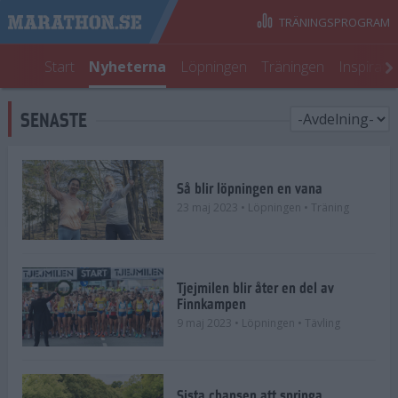
TRÄNINGSPROGRAM
Start
Nyheterna
Löpningen
Träningen
Inspirati
SENASTE
Så blir löpningen en vana
23 maj 2023
• Löpningen
• Träning
Tjejmilen blir åter en del av
Finnkampen
9 maj 2023
• Löpningen
• Tävling
Sista chansen att springa