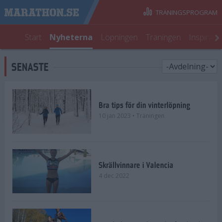
TRÄNINGSPROGRAM
Start
Nyheterna
Löpningen
Träningen
Inspirati
SENASTE
Bra tips för din vinterlöpning
10 jan 2023
• Träningen
Skrällvinnare i Valencia
4 dec 2022