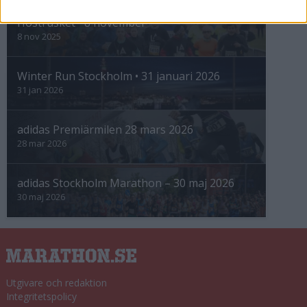
Höstrusket • 8 november
8 nov 2025
Winter Run Stockholm • 31 januari 2026
31 jan 2026
adidas Premiärmilen 28 mars 2026
28 mar 2026
adidas Stockholm Marathon – 30 maj 2026
30 maj 2026
Utgivare och redaktion
Integritetspolicy