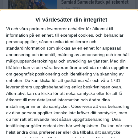
Samlad Samuelattack på rekordet
2 dec 2022
Vi värdesätter din integritet
Vi och våra partners levenrorer och/eller får åtkomst till
information på en enhet, till exempel cookies, och behandlar
Vallfärden till Valencia allt
vanligare
personuppgifter, såsom unika identifierare och
standardinformation som skickas av en enhet for anpassad
2 dec 2022
annonsering och innehåll, mätning av annonsering och innehåll,
målgruppsundersokningar och utveckling av tjänster.
Med din
tillåtelse kan vi och våra leverantörer använda exakta uppgifter
Ät färglatt och stärk ditt
om geografisk positionering och identifiering via skanning av
immunförsvar
enheten. Du kan klicka för att godkänna vår och våra 1731
1 dec 2022
• Livet
• Kost
leverantörers uppgiftsbehandling enligt beskrivningen ovan.
Alternativt kan du klicka för att neka samtycke eller för att få
åtkomst till mer detaljerad information och ändra dina
inställningar innan du samtycker.
Observera att viss behandling
Spara tid och pengar med meal
av dina personuppgifter kanske inte kräver ditt samtycke, men
prep
du har rätt att invända mot sådan uppgiftsbehandling. Dina
10 nov 2022
• Livet
• Kost
inställningar gäller endast den här webbplatsen. Du kan när som
helst ändra dina preferenser eller dra tillbaka ditt samtycke