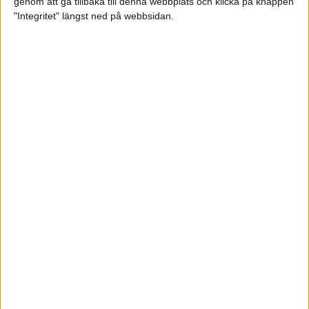
genom att gå tillbaka till denna webbplats och klicka på knappen
"Integritet" längst ned på webbsidan.
Sömnen är extra viktig för
uthållighetsidrottare
Träning
• Hälsa
När mörkret faller – se till att du
syns!
3 nov 2022
TSM Runnings huvudcoach Anders
Szalkai listar de tre bästa
anledningarna att gå med i
löpargruppen!
2 nov 2022
Petter Engdahls träningspass som
boostar din uppförslöpning
11 okt 2022
• Löpningen
• Träning