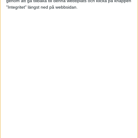
genom att gå tillbaka till denna webbplats och klicka på knappen
"Integritet" längst ned på webbsidan.
Sömnen är extra viktig för
uthållighetsidrottare
Träning
• Hälsa
När mörkret faller – se till att du
syns!
3 nov 2022
TSM Runnings huvudcoach Anders
Szalkai listar de tre bästa
anledningarna att gå med i
löpargruppen!
2 nov 2022
Petter Engdahls träningspass som
boostar din uppförslöpning
11 okt 2022
• Löpningen
• Träning