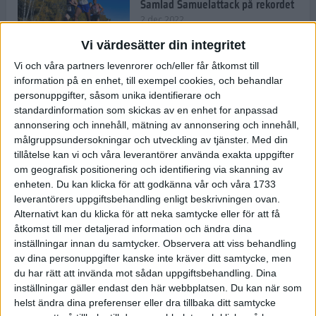
Samlad Samuelattack på rekordet
2 dec 2022
Vi värdesätter din integritet
Vi och våra partners levenrorer och/eller får åtkomst till
information på en enhet, till exempel cookies, och behandlar
Vallfärden till Valencia allt
vanligare
personuppgifter, såsom unika identifierare och
standardinformation som skickas av en enhet for anpassad
2 dec 2022
annonsering och innehåll, mätning av annonsering och innehåll,
målgruppsundersokningar och utveckling av tjänster.
Med din
tillåtelse kan vi och våra leverantörer använda exakta uppgifter
Ät färglatt och stärk ditt
om geografisk positionering och identifiering via skanning av
immunförsvar
enheten. Du kan klicka för att godkänna vår och våra 1733
1 dec 2022
• Livet
• Kost
leverantörers uppgiftsbehandling enligt beskrivningen ovan.
Alternativt kan du klicka för att neka samtycke eller för att få
åtkomst till mer detaljerad information och ändra dina
inställningar innan du samtycker.
Observera att viss behandling
Spara tid och pengar med meal
av dina personuppgifter kanske inte kräver ditt samtycke, men
prep
du har rätt att invända mot sådan uppgiftsbehandling. Dina
10 nov 2022
• Livet
• Kost
inställningar gäller endast den här webbplatsen. Du kan när som
helst ändra dina preferenser eller dra tillbaka ditt samtycke