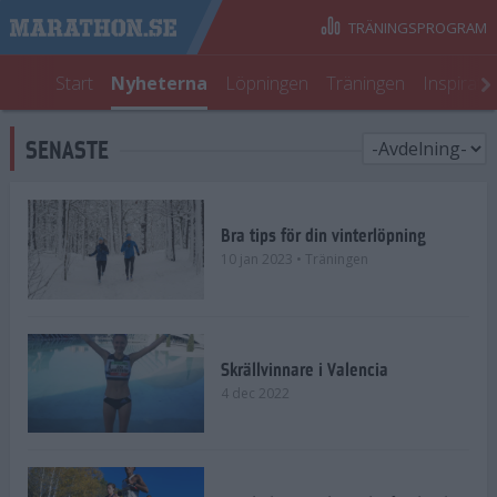
TRÄNINGSPROGRAM
Start
Nyheterna
Löpningen
Träningen
Inspirati
SENASTE
Bra tips för din vinterlöpning
10 jan 2023
• Träningen
Skrällvinnare i Valencia
4 dec 2022