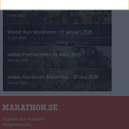
Höstrusket • 8 november
8 nov 2025
Winter Run Stockholm • 31 januari 2026
31 jan 2026
adidas Premiärmilen 28 mars 2026
28 mar 2026
adidas Stockholm Marathon – 30 maj 2026
30 maj 2026
Utgivare och redaktion
Integritetspolicy